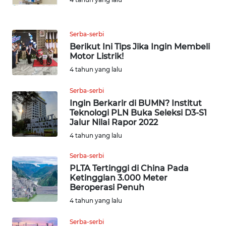
WN
INDRAMAYU
Serba-serbi
WN
Berikut Ini Tips Jika Ingin Membeli
KUNINGAN
Motor Listrik!
4 tahun yang lalu
WN
MAJALENGKA
Serba-serbi
Ingin Berkarir di BUMN? Institut
Teknologi PLN Buka Seleksi D3-S1
WN
Jalur Nilai Rapor 2022
SUBANG
4 tahun yang lalu
WN
Serba-serbi
SUKABUMI
PLTA Tertinggi di China Pada
Ketinggian 3.000 Meter
Beroperasi Penuh
WN
PURWAKARTA
4 tahun yang lalu
Serba-serbi