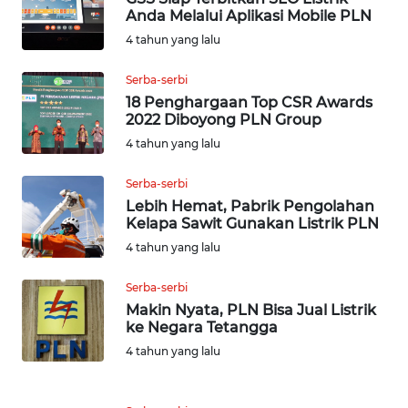
Anda Melalui Aplikasi Mobile PLN
WN
4 tahun yang lalu
BOGOR
Serba-serbi
WN
18 Penghargaan Top CSR Awards
DEPOK
2022 Diboyong PLN Group
4 tahun yang lalu
WN
TAPANULI
Serba-serbi
UTARA
Lebih Hemat, Pabrik Pengolahan
Kelapa Sawit Gunakan Listrik PLN
WN
4 tahun yang lalu
SAMOSIR
Serba-serbi
Makin Nyata, PLN Bisa Jual Listrik
WN
ke Negara Tetangga
PADANG
LAWAS
4 tahun yang lalu
WN