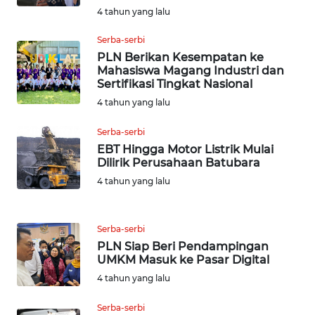
4 tahun yang lalu
WN
SERAMBI
Serba-serbi
PLN Berikan Kesempatan ke
WN
Mahasiswa Magang Industri dan
JAMBI
Sertifikasi Tingkat Nasional
4 tahun yang lalu
WN
Serba-serbi
SULTRA
EBT Hingga Motor Listrik Mulai
Dilirik Perusahaan Batubara
WN
4 tahun yang lalu
NTB
WN
Serba-serbi
SULTENG
PLN Siap Beri Pendampingan
UMKM Masuk ke Pasar Digital
WN
4 tahun yang lalu
SULBAR
Serba-serbi