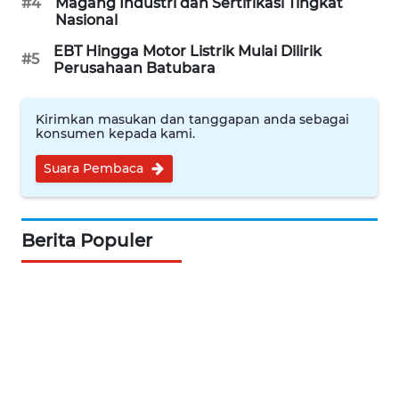
#4
Magang Industri dan Sertifikasi Tingkat
WAHANA
Nasional
SPORT
EBT Hingga Motor Listrik Mulai Dilirik
#5
Perusahaan Batubara
WAHANA
UMKM
Kirimkan masukan dan tanggapan anda sebagai
konsumen kepada kami.
WAHANA
SELEB
Suara Pembaca
WAHANA
PERSONA
Berita Populer
WAHANA
OTOMOTIF
WAHANA
HEALTH