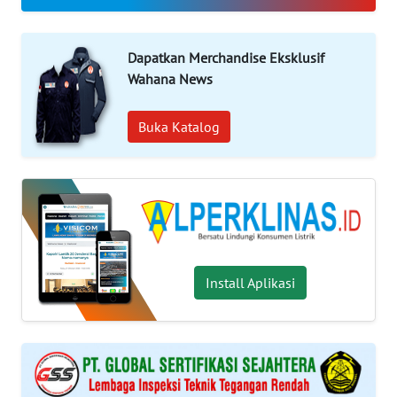
INDEKS
BERITA
Dapatkan Merchandise Eksklusif
Wahana News
KONTAK
KAMI
Buka Katalog
INFO
IKLAN
TENTANG
KAMI
Install Aplikasi
PEDOMAN
MEDIA
SIBER
REDAKSI