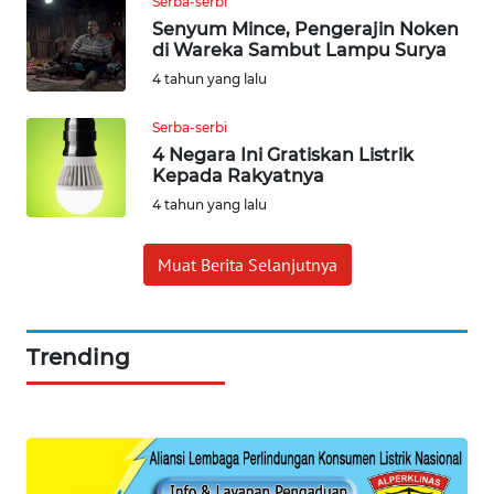
Serba-serbi
Wahana
Senyum Mince, Pengerajin Noken
Media
di Wareka Sambut Lampu Surya
Group
4 tahun yang lalu
WAHANA
Serba-serbi
NEWS
4 Negara Ini Gratiskan Listrik
Kepada Rakyatnya
WAHANA
4 tahun yang lalu
TANI
Muat Berita Selanjutnya
WAHANA
ADVOKAT
WAHANA
Trending
INFRASTRUKTUR
WAHANA
KONSUMEN