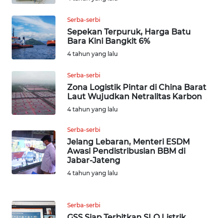
TAPANULI
TENGAH
Serba-serbi
Sepekan Terpuruk, Harga Batu
WN DELI
Bara Kini Bangkit 6%
SERDANG
4 tahun yang lalu
Serba-serbi
WN
TEBING
Zona Logistik Pintar di China Barat
Laut Wujudkan Netralitas Karbon
TINGGI
4 tahun yang lalu
WN
Serba-serbi
PAKPAK
Jelang Lebaran, Menteri ESDM
Awasi Pendistribusian BBM di
WN
Jabar-Jateng
KARAWANG
4 tahun yang lalu
WN
BEKASI
Serba-serbi
GSS Siap Terbitkan SLO Listrik