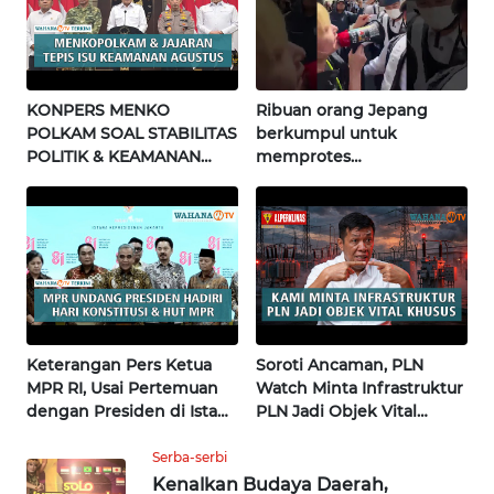
WN
NUSANTARA
WN
KONPERS MENKO
Ribuan orang Jepang
JOGJA
POLKAM SOAL STABILITAS
berkumpul untuk
POLITIK & KEAMANAN
memprotes
WN
NASIONAL | Wahana
pembangunan masjid
JATIM
Terkini
pertama di Fujisawa
WN
BALI
WN
Keterangan Pers Ketua
Soroti Ancaman, PLN
KALBAR
MPR RI, Usai Pertemuan
Watch Minta Infrastruktur
dengan Presiden di Istana
PLN Jadi Objek Vital
WN
| Wahana Terkini
Khusus | Alperklinas
KALTENG
Research
Serba-serbi
Kenalkan Budaya Daerah,