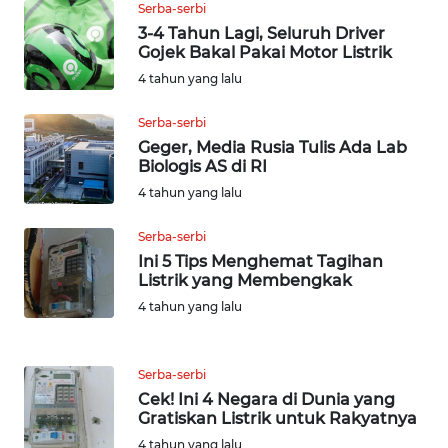
Serba-serbi
WN
3-4 Tahun Lagi, Seluruh Driver
TAPANULI
Gojek Bakal Pakai Motor Listrik
SELATAN
4 tahun yang lalu
WN
Serba-serbi
TANJUNG
Geger, Media Rusia Tulis Ada Lab
LESUNG
Biologis AS di RI
4 tahun yang lalu
WN
KARO
Serba-serbi
Ini 5 Tips Menghemat Tagihan
Listrik yang Membengkak
WN
4 tahun yang lalu
SIMALUNGUN
WN
Serba-serbi
LABUHANBATU
Cek! Ini 4 Negara di Dunia yang
Gratiskan Listrik untuk Rakyatnya
WN
4 tahun yang lalu