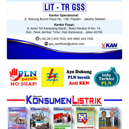
KARIR
DISCLAIMER
Wahana
News
Regional
WN
SUMUT
WN
JAKARTA
WN
JABAR