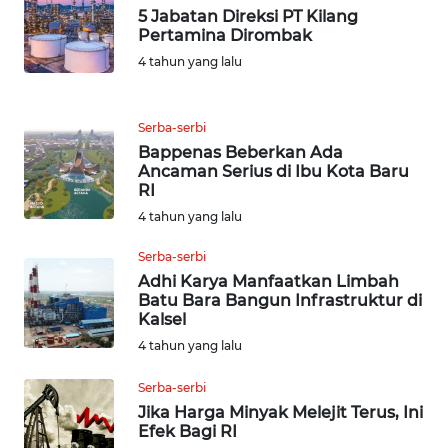
WN
5 Jabatan Direksi PT Kilang
PRIANGAN
Pertamina Dirombak
TIMUR
4 tahun yang lalu
WN
SEMARANG
Serba-serbi
Bappenas Beberkan Ada
Ancaman Serius di Ibu Kota Baru
WN
RI
SOLO
4 tahun yang lalu
WN
Serba-serbi
BOROBUDUR
Adhi Karya Manfaatkan Limbah
Batu Bara Bangun Infrastruktur di
Kalsel
WN
MADURA
4 tahun yang lalu
Serba-serbi
WN
Jika Harga Minyak Melejit Terus, Ini
SURABAYA
Efek Bagi RI