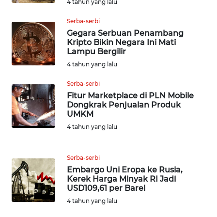
4 tahun yang lalu
WN
MALUKU
Serba-serbi
Gegara Serbuan Penambang
WN
Kripto Bikin Negara Ini Mati
MALUT
Lampu Bergilir
4 tahun yang lalu
WN
Serba-serbi
DAIRI
Fitur Marketplace di PLN Mobile
Dongkrak Penjualan Produk
WN
UMKM
DANAU
4 tahun yang lalu
TOBA
WN
Serba-serbi
NIAS
Embargo Uni Eropa ke Rusia,
Kerek Harga Minyak RI Jadi
USD109,61 per Barel
WN
4 tahun yang lalu
LANGKAT