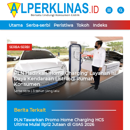
Utama
Serba-serbi
Peristiwa
Tokoh
Indeks
WAHANA
Tutup
TV
SERBA-SERBI
UTAMA
PLN Hadirkan 'Home Charging' Layanan Isi
SERBA-
Daya Kendaraan Listrik di Rumah
SERBI
Konsumen
Serba-serbi
|
3 tahun yang lalu
PERISTIWA
Berita Terkait
TOKOH
PLN Tawarkan Promo Home Charging HCS
Ultima Mulai Rp12 Jutaan di GIIAS 2026
Informasi