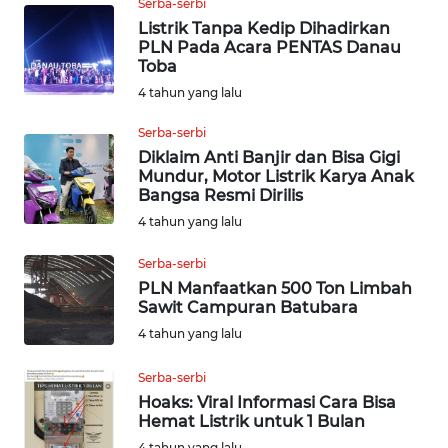
Serba-serbi
SUMEDANG
Listrik Tanpa Kedip Dihadirkan
PLN Pada Acara PENTAS Danau
WN
Toba
CIANJUR
4 tahun yang lalu
Serba-serbi
WN
Diklaim Anti Banjir dan Bisa Gigi
KEPULAUAN
Mundur, Motor Listrik Karya Anak
SERIBU
Bangsa Resmi Dirilis
4 tahun yang lalu
WN
TANGERANG
Serba-serbi
PLN Manfaatkan 500 Ton Limbah
WN
Sawit Campuran Batubara
BINJAI
4 tahun yang lalu
Serba-serbi
WN
CIREBON
Hoaks: Viral Informasi Cara Bisa
Hemat Listrik untuk 1 Bulan
4 tahun yang lalu