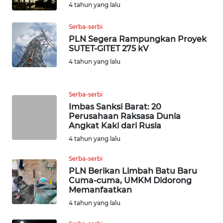
4 tahun yang lalu
WN
NATUNA
Serba-serbi
PLN Segera Rampungkan Proyek
WN
SUTET-GITET 275 kV
BINTAN
4 tahun yang lalu
WN
MANDALIKA
Serba-serbi
Imbas Sanksi Barat: 20
Perusahaan Raksasa Dunia
WN
Angkat Kaki dari Rusia
LIKUPANG
4 tahun yang lalu
WN
Serba-serbi
LABUANBAJO
PLN Berikan Limbah Batu Baru
Cuma-cuma, UMKM Didorong
Memanfaatkan
WN
4 tahun yang lalu
BORNEO