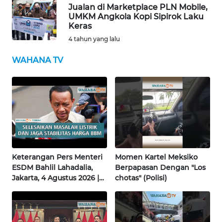
Jualan di Marketplace PLN Mobile,
WN
UMKM Angkola Kopi Sipirok Laku
BABEL
Keras
4 tahun yang lalu
WN
SUMBAR
WAHANA TV
WN
SUMSEL
WN
BENGKULU
WN
Keterangan Pers Menteri
Momen Kartel Meksiko
LAMPUNG
ESDM Bahlil Lahadalia,
Berpapasan Dengan "Los
Jakarta, 4 Agustus 2026 |
chotas" (Polisi)
Wahana Terkini
WN
JATENG