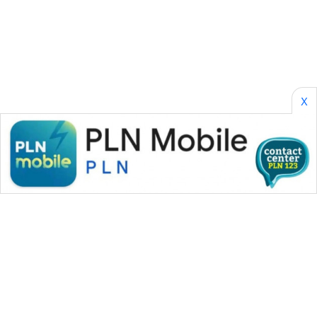
NEWS
BERKAT
NEWS
X
BERAMPU
NEWS
ANUGERAH
NEWS
AKHLAK
ID
PERAPKI
NEWS
SONYA