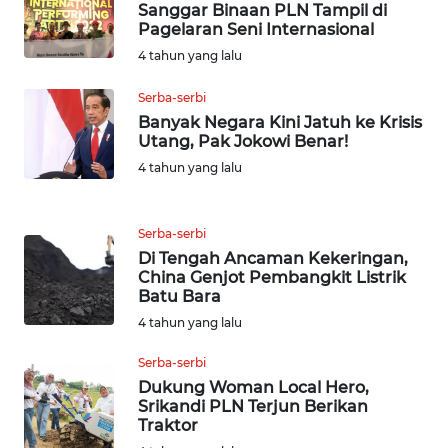
Sanggar Binaan PLN Tampil di
WN
Pagelaran Seni Internasional
KALTARA
4 tahun yang lalu
WN
Serba-serbi
KALSEL
Banyak Negara Kini Jatuh ke Krisis
Utang, Pak Jokowi Benar!
WN
4 tahun yang lalu
KALTIM
WN
Serba-serbi
SULSEL
Di Tengah Ancaman Kekeringan,
China Genjot Pembangkit Listrik
Batu Bara
WN
4 tahun yang lalu
GORONTALO
Serba-serbi
WN
Dukung Woman Local Hero,
SULUT
Srikandi PLN Terjun Berikan
Traktor