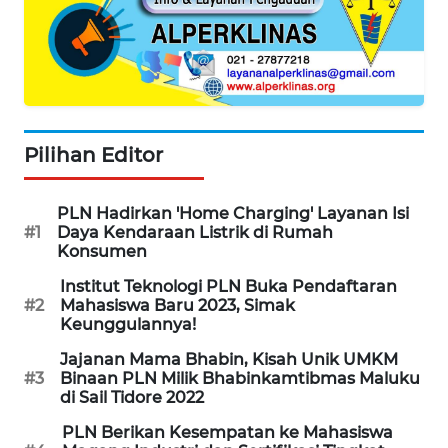
WAHANA
LISTRIK
WAHANA
TRAVEL
Pilihan Editor
WAHANA
TV
PLN Hadirkan 'Home Charging' Layanan Isi
#1
Daya Kendaraan Listrik di Rumah
WAHANANEWS
Konsumen
ID
Institut Teknologi PLN Buka Pendaftaran
#2
Mahasiswa Baru 2023, Simak
WAHANANEWS
Keunggulannya!
CO ID
Jajanan Mama Bhabin, Kisah Unik UMKM
#3
Binaan PLN Milik Bhabinkamtibmas Maluku
WAHANANEWS
di Sail Tidore 2022
NET
PLN Berikan Kesempatan ke Mahasiswa