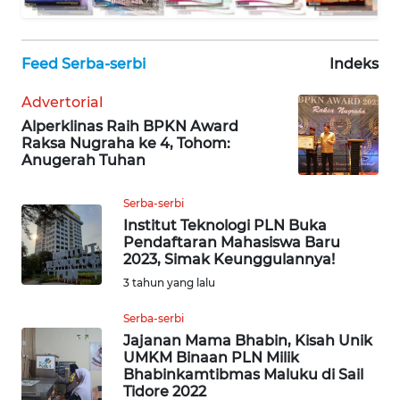
WN
BANTEN
Feed Serba-serbi
Indeks
WN
NTT
Advertorial
Alperklinas Raih BPKN Award
WN
Raksa Nugraha ke 4, Tohom:
KEPRI
Anugerah Tuhan
WN
Serba-serbi
PAPUA
Institut Teknologi PLN Buka
Pendaftaran Mahasiswa Baru
2023, Simak Keunggulannya!
WN
3 tahun yang lalu
PAPUA
BARAT
Serba-serbi
Jajanan Mama Bhabin, Kisah Unik
WN
UMKM Binaan PLN Milik
RIAU
Bhabinkamtibmas Maluku di Sail
Tidore 2022