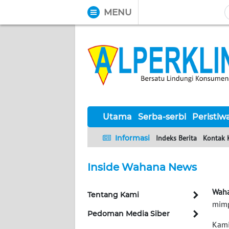
MENU
WAHANA
Tutup
TV
UTAMA
SERBA-
SERBI
Utama
Serba-serbi
Peristiw
Informasi
Indeks Berita
Kontak 
PERISTIWA
Inside Wahana News
TOKOH
Waha
Tentang Kami
Informasi
mimp
Pedoman Media Siber
INDEKS
Kami