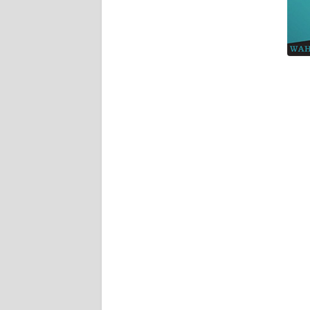
WN
NTT
WN
KEPRI
WN
PAPUA
WN
PAPUA
BARAT
WN
RIAU
WN
SERAMBI