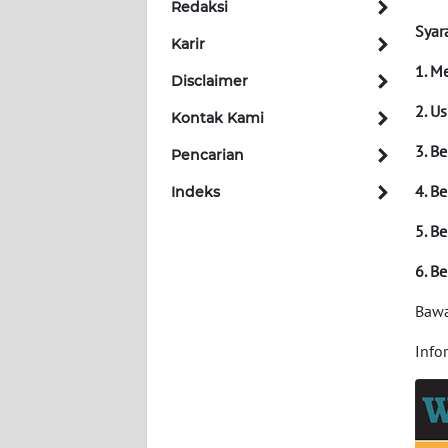
Redaksi
BERITA
Syara
Karir
KONTAK
1. Me
Disclaimer
KAMI
2. U
Kontak Kami
INFO
3. B
Pencarian
IKLAN
4. B
Indeks
TENTANG
KAMI
5. B
6. B
PEDOMAN
MEDIA
Bawa
SIBER
Info
REDAKSI
KARIR