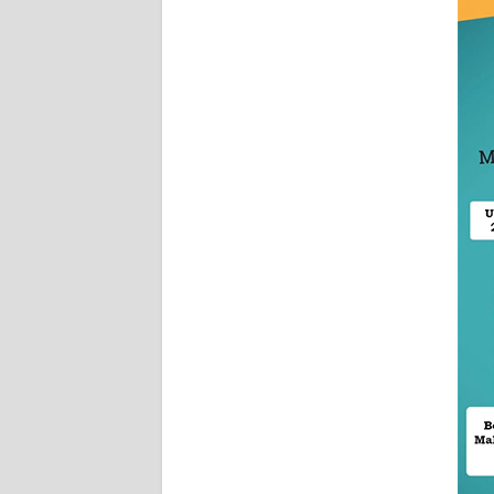
DISCLAIMER
Wahana
News
Regional
WN
SUMUT
WN
JAKARTA
WN
JABAR
WN
BANTEN