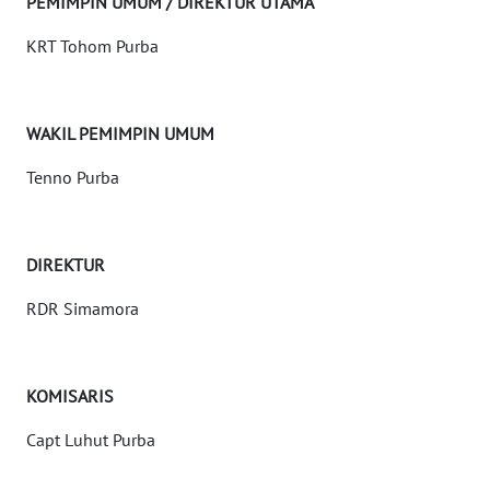
PEMIMPIN UMUM / DIREKTUR UTAMA
KRT Tohom Purba
INDEKS
BERITA
KONTAK
WAKIL PEMIMPIN UMUM
KAMI
Tenno Purba
INFO
IKLAN
DIREKTUR
TENTANG
RDR Simamora
KAMI
PEDOMAN
MEDIA
KOMISARIS
SIBER
Capt Luhut Purba
REDAKSI