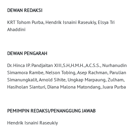
DEWAN REDAKSI
KARIR
KRT Tohom Purba, Hendrik Isnaini Raseukiy, Elsya Tri
DISCLAIMER
Ahaddini
Wahana
News
DEWAN PENGARAH
Regional
Dr. Hinca IP. Pandjaitan XIII,S.H,H.M.H.,A.C.S.S., Nurhanudin
WN
Simamora Rambe, Nelson Tobing, Asep Rachman, Parulian
SUMUT
Simanungkalit, Arnold Sihite, Ungkap Marpaung, Zulham,
Hasiholan Sianturi, Diana Malona Matondang, Juara Purba
WN
JAKARTA
PEMIMPIN REDAKSI/PENANGGUNG JAWAB
WN
JABAR
Hendrik Isnaini Raseukiy