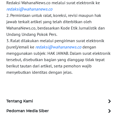
WN
Redaksi WahanaNews.co melalui surat elektronik ke
MALUKU
redaksi@wahananews.co
2. Permintaan untuk ralat, koreksi, revisi maupun hak
jawab terkait artikel yang telah diterbitkan oleh
WN
MALUT
WahanaNews.co, berdasarkan Kode Etik Jurnalistik dan
Undang Undang Pokok Pers.
3. Ralat dilakukan melalui pengiriman surat elektronik
WN
DAIRI
(surel)/email ke
redaksi@wahananews.co
dengan
menggunakan subjek: HAK JAWAB. Dalam surat elektronik
tersebut, disebutkan bagian yang dianggap tidak tepat
WN
berikut tautan dari artikel, serta pemohon wajib
DANAU
TOBA
menyebutkan identitas dengan jelas.
WN
NIAS
Tentang Kami
WN
LANGKAT
Pedoman Media Siber