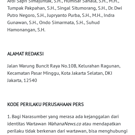
Ardi Sapri Simajuntak, S.H., Humisar Sahala, S.H., M.H.,
WN
Tumpak Pakpahan, S.H., Singal Situmorang, S.H., Dr. Dwi
KALTARA
Putro Negoro, S.H., Jupryanto Purba, S.H., M.H., Indra
Gunawan, S.H., Ondo Simarmata, S.H., Suhud
WN
Hamonangan, S.H.
KALSEL
WN
ALAMAT REDAKSI
KALTIM
Jalan Warung Buncit Raya No.10B, Kelurahan Ragunan,
WN
Kecamatan Pasar Minggu, Kota Jakarta Selatan, DKI
SULSEL
Jakarta, 12540
WN
GORONTALO
KODE PERILAKU PERUSAHAAN PERS
WN
1. Bagi Narasumber yang merasa ada kejanggalan dari
SULUT
identitas Wartawan
WahanaNews.co
atau mendapatkan
perilaku tidak berkenan dari wartawan, bisa menghubungi