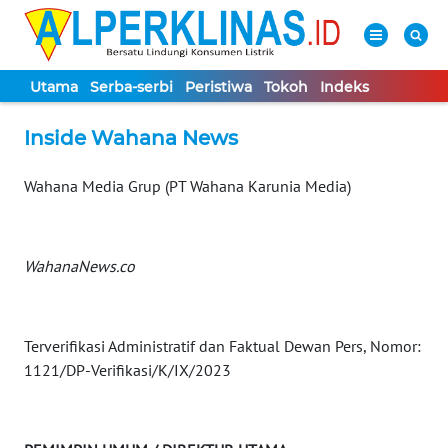
Utama
Serba-serbi
Peristiwa
Tokoh
Indeks
WAHANA
Tutup
Inside Wahana News
TV
Wahana Media Grup (PT Wahana Karunia Media)
UTAMA
SERBA-
WahanaNews.co
SERBI
PERISTIWA
Terverifikasi Administratif dan Faktual Dewan Pers, Nomor:
1121/DP-Verifikasi/K/IX/2023
TOKOH
Informasi