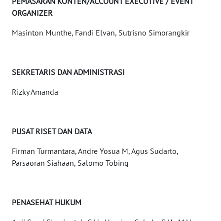
PEMASARAN KONTEN/ACCOUNT EXECUTIVE / EVENT
WN
ORGANIZER
NUSANTARA
Masinton Munthe, Fandi Elvan, Sutrisno Simorangkir
WN
JOGJA
SEKRETARIS DAN ADMINISTRASI
WN
JATIM
Rizky Amanda
WN
BALI
PUSAT RISET DAN DATA
Firman Turmantara, Andre Yosua M, Agus Sudarto,
WN
Parsaoran Siahaan, Salomo Tobing
KALBAR
WN
KALTENG
PENASEHAT HUKUM