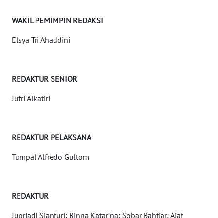
WN
BANTEN
WAKIL PEMIMPIN REDAKSI
WN
Elsya Tri Ahaddini
NTT
WN
REDAKTUR SENIOR
KEPRI
Jufri Alkatiri
WN
PAPUA
REDAKTUR PELAKSANA
WN
Tumpal Alfredo Gultom
PAPUA
BARAT
WN
REDAKTUR
RIAU
Jupriadi Sianturi; Rinna Katarina; Sobar Bahtiar; Ajat