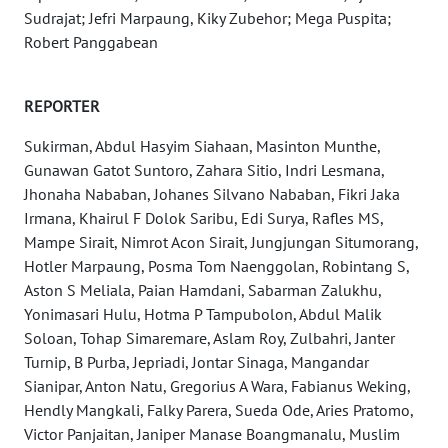
Sudrajat; Jefri Marpaung, Kiky Zubehor; Mega Puspita;
WN
Robert Panggabean
SERAMBI
WN
REPORTER
JAMBI
Sukirman, Abdul Hasyim Siahaan, Masinton Munthe,
Gunawan Gatot Suntoro, Zahara Sitio, Indri Lesmana,
WN
SULTRA
Jhonaha Nababan, Johanes Silvano Nababan, Fikri Jaka
Irmana, Khairul F Dolok Saribu, Edi Surya, Rafles MS,
Mampe Sirait, Nimrot Acon Sirait, Jungjungan Situmorang,
WN
Hotler Marpaung, Posma Tom Naenggolan, Robintang S,
NTB
Aston S Meliala, Paian Hamdani, Sabarman Zalukhu,
Yonimasari Hulu, Hotma P Tampubolon, Abdul Malik
WN
Soloan, Tohap Simaremare, Aslam Roy, Zulbahri, Janter
SULTENG
Turnip, B Purba, Jepriadi, Jontar Sinaga, Mangandar
Sianipar, Anton Natu, Gregorius A Wara, Fabianus Weking,
WN
Hendly Mangkali, Falky Parera, Sueda Ode, Aries Pratomo,
SULBAR
Victor Panjaitan, Janiper Manase Boangmanalu, Muslim