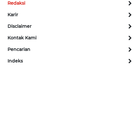
Redaksi
WN
TAPANULI
Karir
SELATAN
Disclaimer
WN
Kontak Kami
TANJUNG
Pencarian
LESUNG
Indeks
WN
KARO
WN
SIMALUNGUN
WN
LABUHANBATU
WN