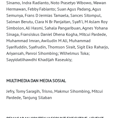
Sinamo, Indra Radianto, Noto Prasetyo Wibowo, Wawan
WN
Hermawan, Febby Fabianto; Suan Agus Padang, Agus
BABEL
Semunya, Frans D Jermias Tamaela, Sances Sitompul,
Salman Berutu, Clara N Br Panjaitan, Syafi'i, M Aslam Roy
WN
Simbolon, Ali Hasmi, Sahala Pangaribuan, Agnes Yohana
SUMBAR
Sinaga, Fransiskus Daniel Dhena Kogha, Mitcui Pardede,
Muhammad Imran, Awiludin M Ali, Muhammad
WN
Syarifuddin, Syafrudin, Thomson Sirait, Sigit Eko Raharjo,
SUMSEL
Ariyansah, Panroi Sihombing; Wilhelmus Toka;
Sayyidatiihawdhi Khadijah Raseukiy;
WN
BENGKULU
MULTIMEDIA DAN MEDIA SOSIAL
WN
LAMPUNG
Jefry, Tomy Saragih, Trisno, Makmur Sihombing, Mitcui
Pardede, Tanjung Silaban
WN
JATENG