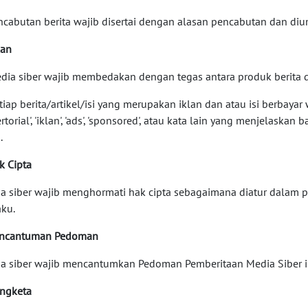
encabutan berita wajib disertai dengan alasan pencabutan dan d
lan
edia siber wajib membedakan dengan tegas antara produk berita d
etiap berita/artikel/isi yang merupakan iklan dan atau isi berba
rtorial', 'iklan', 'ads', 'sponsored', atau kata lain yang menjelaskan
.
k Cipta
a siber wajib menghormati hak cipta sebagaimana diatur dalam
aku.
encantuman Pedoman
a siber wajib mencantumkan Pedoman Pemberitaan Media Siber ini
engketa