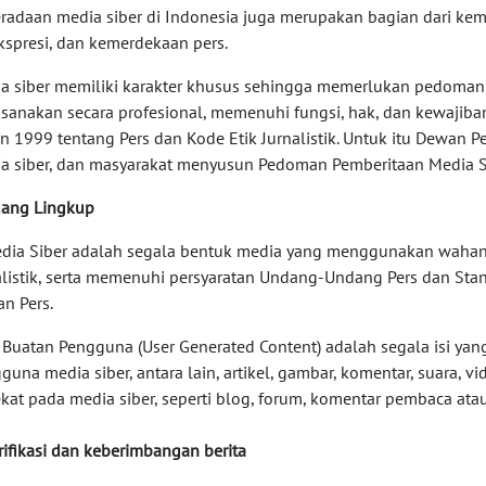
radaan media siber di Indonesia juga merupakan bagian dari k
kspresi, dan kemerdekaan pers.
a siber memiliki karakter khusus sehingga memerlukan pedoman
ksanakan secara profesional, memenuhi fungsi, hak, dan kewaj
n 1999 tentang Pers dan Kode Etik Jurnalistik. Untuk itu Dewan P
a siber, dan masyarakat menyusun Pedoman Pemberitaan Media Si
uang Lingkup
edia Siber adalah segala bentuk media yang menggunakan wahan
alistik, serta memenuhi persyaratan Undang-Undang Pers dan Sta
n Pers.
si Buatan Pengguna (User Generated Content) adalah segala isi yan
guna media siber, antara lain, artikel, gambar, komentar, suara,
kat pada media siber, seperti blog, forum, komentar pembaca atau
erifikasi dan keberimbangan berita