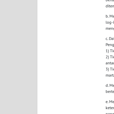
dite
WN
NTT
b. M
log-
WN
meng
KEPRI
c. D
WN
Peng
PAPUA
1) T
2) T
anta
WN
PAPUA
3) T
BARAT
mart
d. M
WN
bert
RIAU
e. M
WN
kete
SERAMBI
peng