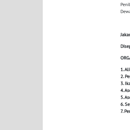
Peni
WN
Dewa
KALSEL
WN
Jaka
KALTIM
Dise
WN
ORG
SULSEL
1. A
WN
2. P
GORONTALO
3. Ik
4. A
WN
5. A
SULUT
6. S
7. P
WN
MALUKU