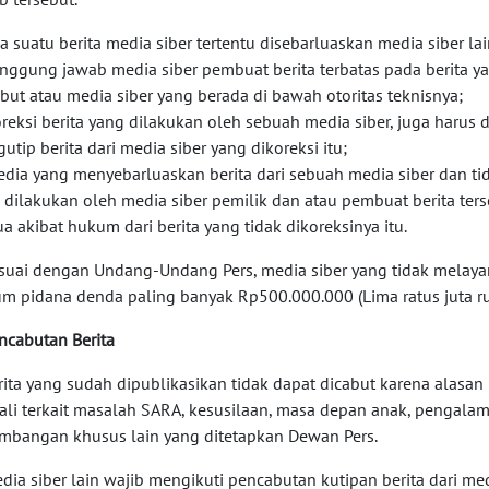
ila suatu berita media siber tertentu disebarluaskan media siber la
anggung jawab media siber pembuat berita terbatas pada berita ya
ebut atau media siber yang berada di bawah otoritas teknisnya;
oreksi berita yang dilakukan oleh sebuah media siber, juga harus 
utip berita dari media siber yang dikoreksi itu;
edia yang menyebarluaskan berita dari sebuah media siber dan tid
 dilakukan oleh media siber pemilik dan atau pembuat berita ter
a akibat hukum dari berita yang tidak dikoreksinya itu.
esuai dengan Undang-Undang Pers, media siber yang tidak melayan
m pidana denda paling banyak Rp500.000.000 (Lima ratus juta ru
encabutan Berita
erita yang sudah dipublikasikan tidak dapat dicabut karena alasan 
ali terkait masalah SARA, kesusilaan, masa depan anak, pengala
imbangan khusus lain yang ditetapkan Dewan Pers.
edia siber lain wajib mengikuti pencabutan kutipan berita dari med