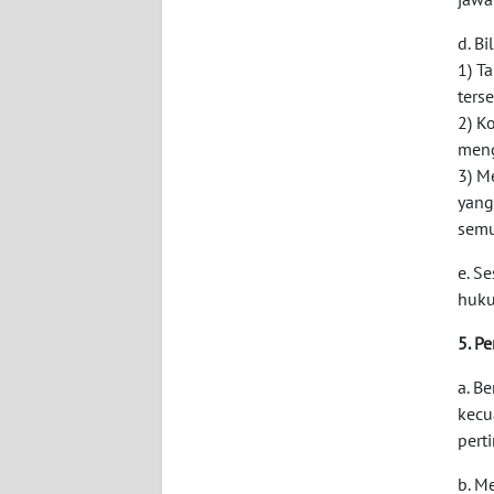
d. B
WN
SUMBAR
1) T
ters
2) K
WN
SUMSEL
meng
3) M
yang
WN
semu
BENGKULU
e. S
WN
huku
LAMPUNG
5. P
WN
a. B
JATENG
kecu
pert
WN
NUSANTARA
b. M