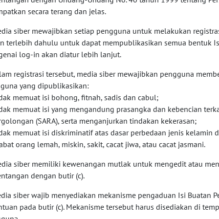
mpatkan secara terang dan jelas.
edia siber mewajibkan setiap pengguna untuk melakukan registr
in terlebih dahulu untuk dapat mempublikasikan semua bentuk I
enai log-in akan diatur lebih lanjut.
alam registrasi tersebut, media siber mewajibkan pengguna member
guna yang dipublikasikan:
idak memuat isi bohong, fitnah, sadis dan cabul;
idak memuat isi yang mengandung prasangka dan kebencian terkai
rgolongan (SARA), serta menganjurkan tindakan kekerasan;
idak memuat isi diskriminatif atas dasar perbedaan jenis kelamin
abat orang lemah, miskin, sakit, cacat jiwa, atau cacat jasmani.
edia siber memiliki kewenangan mutlak untuk mengedit atau me
entangan dengan butir (c).
edia siber wajib menyediakan mekanisme pengaduan Isi Buatan P
ntuan pada butir (c). Mekanisme tersebut harus disediakan di te
guna.