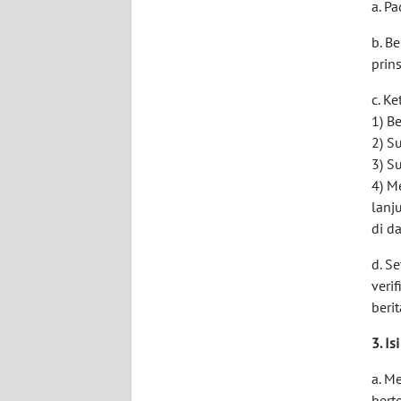
a. Pa
DISCLAIMER
b. B
prin
Wahana
News
c. K
Regional
1) B
2) S
WN
3) S
SUMUT
4) M
lanj
WN
di d
JAKARTA
d. S
veri
WN
berit
JABAR
3. I
WN
BANTEN
a. M
bert