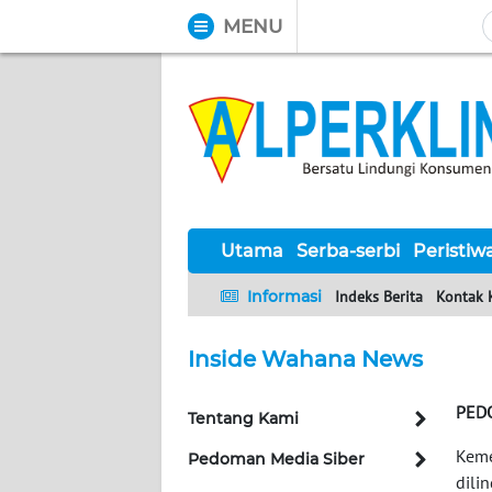
MENU
WAHANA
Tutup
TV
UTAMA
SERBA-
SERBI
Utama
Serba-serbi
Peristiw
Informasi
Indeks Berita
Kontak 
PERISTIWA
Inside Wahana News
TOKOH
PED
Tentang Kami
Informasi
Keme
Pedoman Media Siber
INDEKS
dili