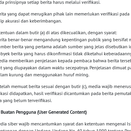
da prinsipnya setiap berita harus melalui verifikasi.
erita yang dapat merugikan pihak lain memerlukan verifikasi pad
sip akurasi dan keberimbangan.
etentuan dalam butir (a) di atas dikecualikan, dengan syarat:
erita benar-benar mengandung kepentingan publik yang bersifat
umber berita yang pertama adalah sumber yang jelas disebutkan i
ubyek berita yang harus dikonfirmasi tidak diketahui keberadaann
edia memberikan penjelasan kepada pembaca bahwa berita terseb
ut yang diupayakan dalam waktu secepatnya. Penjelasan dimuat pa
alam kurung dan menggunakan huruf miring.
etelah memuat berita sesuai dengan butir (c), media wajib menerus
fikasi didapatkan, hasil verifikasi dicantumkan pada berita pemut
a yang belum terverifikasi.
si Buatan Pengguna (User Generated Content)
edia siber wajib mencantumkan syarat dan ketentuan mengenai Is
entangan dengan Undang-Undang No. 40 tahun 1999 tentang Pers d