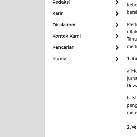
Redaksi
BERITA
Kebe
bere
Karir
KONTAK
Medi
Disclaimer
KAMI
dila
Kontak Kami
Tahu
INFO
medi
Pencarian
IKLAN
1. R
Indeks
TENTANG
KAMI
a. M
jurn
Dewa
PEDOMAN
MEDIA
b. I
SIBER
peng
mele
REDAKSI
2. V
KARIR