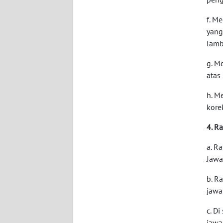
f. M
WN
yang
JAMBI
lamb
WN
g. M
SULTRA
atas
h. M
WN
NTB
kore
4. R
WN
SULTENG
a. R
Jawa
WN
b. R
SULBAR
jawa
WN
c. D
BABEL
jawa