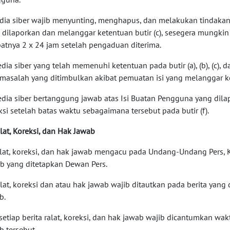
edia siber wajib menyunting, menghapus, dan melakukan tindakan 
 dilaporkan dan melanggar ketentuan butir (c), sesegera mungkin
atnya 2 x 24 jam setelah pengaduan diterima.
edia siber yang telah memenuhi ketentuan pada butir (a), (b), (c), 
 masalah yang ditimbulkan akibat pemuatan isi yang melanggar ket
edia siber bertanggung jawab atas Isi Buatan Pengguna yang dila
ksi setelah batas waktu sebagaimana tersebut pada butir (f).
alat, Koreksi, dan Hak Jawab
alat, koreksi, dan hak jawab mengacu pada Undang-Undang Pers, K
b yang ditetapkan Dewan Pers.
alat, koreksi dan atau hak jawab wajib ditautkan pada berita yang d
b.
i setiap berita ralat, koreksi, dan hak jawab wajib dicantumkan wa
b tersebut.