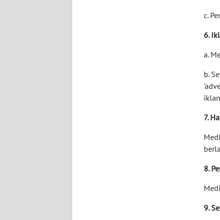
c. P
WN
JOGJA
6. Ik
WN
a. M
JATIM
b. S
'adve
WN
iklan
BALI
7. Ha
WN
KALBAR
Medi
berl
WN
8. P
KALTENG
Medi
WN
9. S
KALTARA