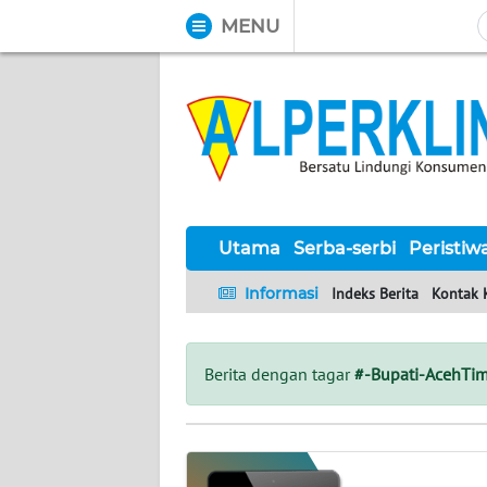
MENU
WAHANA
Tutup
TV
UTAMA
SERBA-
SERBI
Utama
Serba-serbi
Peristiw
Informasi
Indeks Berita
Kontak 
PERISTIWA
TOKOH
Berita dengan tagar
#-Bupati-AcehTi
Informasi
INDEKS