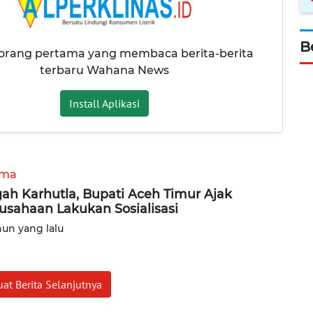
B
 orang pertama yang membaca berita-berita
terbaru Wahana News
Install Aplikasi
ama
ah Karhutla, Bupati Aceh Timur Ajak
usahaan Lakukan Sosialisasi
hun yang lalu
at Berita Selanjutnya