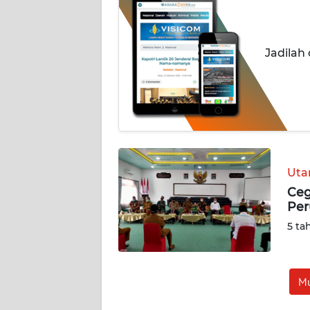
BERITA
KONTAK
Jadilah
KAMI
INFO
IKLAN
TENTANG
KAMI
Ut
Ceg
PEDOMAN
Per
MEDIA
SIBER
5 ta
REDAKSI
Mu
KARIR