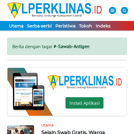
Utama
Serba-serbi
Peristiwa
Tokoh
Indeks
WAHANA
Tutup
TV
Berita dengan tagar
#-Sawab-Antigen
UTAMA
SERBA-
SERBI
PERISTIWA
Install Aplikasi
TOKOH
Utama
Selain Swab Gratis, Warga
Informasi