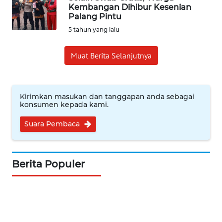
Kembangan Dihibur Kesenian
Palang Pintu
INDEKS
5 tahun yang lalu
BERITA
Muat Berita Selanjutnya
KONTAK
KAMI
INFO
Kirimkan masukan dan tanggapan anda sebagai
IKLAN
konsumen kepada kami.
Suara Pembaca
TENTANG
KAMI
Berita Populer
PEDOMAN
MEDIA
SIBER
REDAKSI