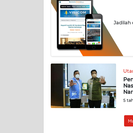
BERITA
KONTAK
Jadilah
KAMI
INFO
IKLAN
TENTANG
KAMI
Ut
Pem
PEDOMAN
Nas
MEDIA
Nar
SIBER
5 ta
REDAKSI
Mu
KARIR