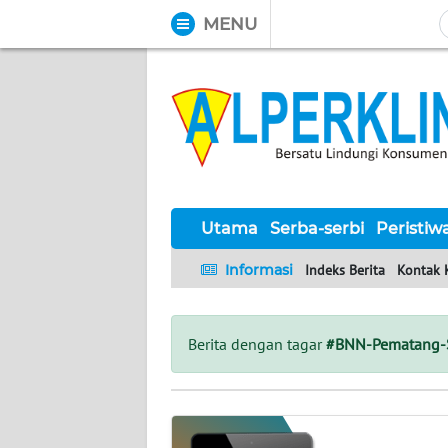
MENU
WAHANA
Tutup
TV
UTAMA
SERBA-
SERBI
Utama
Serba-serbi
Peristiw
Informasi
Indeks Berita
Kontak 
PERISTIWA
TOKOH
Berita dengan tagar
#BNN-Pematang-S
Informasi
INDEKS