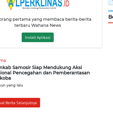
B
 orang pertama yang membaca berita-berita
terbaru Wahana News
Install Aplikasi
ama
kab Samosir Siap Mendukung Aksi
ional Pencegahan dan Pemberantasan
koba
hun yang lalu
at Berita Selanjutnya