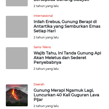
WN
2 tahun yang lalu
BABEL
Internasional
Inilah Erebus, Gunung Berapi di
WN
Antartika yang Semburkan Emas
SUMBAR
Setiap Hari
2 tahun yang lalu
WN
SUMSEL
Sains-Tekno
Wajib Tahu, Ini Tanda Gunung Api
Akan Meletus dan Sederet
WN
Penyebabnya
BENGKULU
2 tahun yang lalu
WN
LAMPUNG
Daerah
Gunung Merapi Ngamuk Lagi,
WN
Luncurkan 40 Kali Guguran Lava
Pijar
JATENG
2 tahun yang lalu