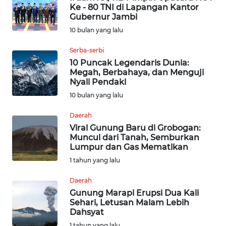
Ke - 80 TNI di Lapangan Kantor
Gubernur Jambi
INDEKS
10 bulan yang lalu
BERITA
Serba-serbi
KONTAK
10 Puncak Legendaris Dunia:
KAMI
Megah, Berbahaya, dan Menguji
Nyali Pendaki
INFO
10 bulan yang lalu
IKLAN
Daerah
Viral Gunung Baru di Grobogan:
TENTANG
Muncul dari Tanah, Semburkan
KAMI
Lumpur dan Gas Mematikan
1 tahun yang lalu
PEDOMAN
MEDIA
Daerah
SIBER
Gunung Marapi Erupsi Dua Kali
Sehari, Letusan Malam Lebih
Dahsyat
REDAKSI
1 tahun yang lalu