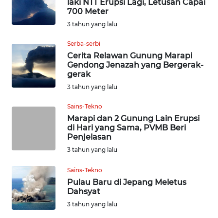
laki NTT Erupsi Lagi, Letusan Capai
WN
700 Meter
KALTARA
3 tahun yang lalu
WN
Serba-serbi
KALSEL
Cerita Relawan Gunung Marapi
Gendong Jenazah yang Bergerak-
gerak
WN
3 tahun yang lalu
KALTIM
Sains-Tekno
WN
Marapi dan 2 Gunung Lain Erupsi
SULSEL
di Hari yang Sama, PVMB Beri
Penjelasan
WN
3 tahun yang lalu
GORONTALO
Sains-Tekno
Pulau Baru di Jepang Meletus
WN
Dahsyat
SULUT
3 tahun yang lalu