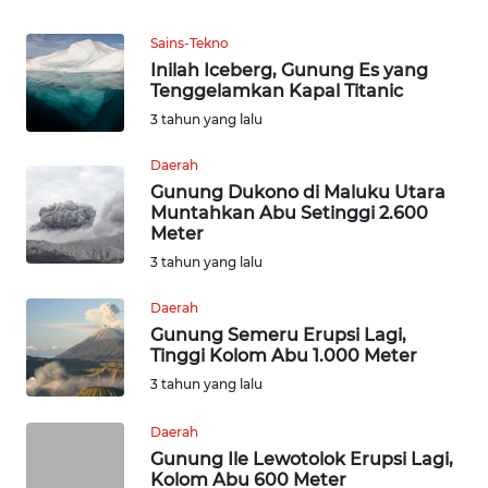
WN
MALUKU
Sains-Tekno
Inilah Iceberg, Gunung Es yang
WN
Tenggelamkan Kapal Titanic
MALUT
3 tahun yang lalu
Daerah
WN
Gunung Dukono di Maluku Utara
DAIRI
Muntahkan Abu Setinggi 2.600
Meter
WN
3 tahun yang lalu
DANAU
TOBA
Daerah
Gunung Semeru Erupsi Lagi,
WN
Tinggi Kolom Abu 1.000 Meter
NIAS
3 tahun yang lalu
Daerah
WN
LANGKAT
Gunung Ile Lewotolok Erupsi Lagi,
Kolom Abu 600 Meter