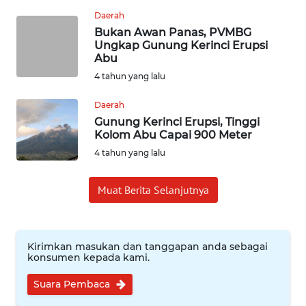
SUMEDANG
Daerah
Bukan Awan Panas, PVMBG
WN
Ungkap Gunung Kerinci Erupsi
Abu
CIANJUR
4 tahun yang lalu
WN
Daerah
KEPULAUAN
Gunung Kerinci Erupsi, Tinggi
SERIBU
Kolom Abu Capai 900 Meter
4 tahun yang lalu
WN
TANGERANG
Muat Berita Selanjutnya
WN
BINJAI
Kirimkan masukan dan tanggapan anda sebagai
konsumen kepada kami.
WN
CIREBON
Suara Pembaca