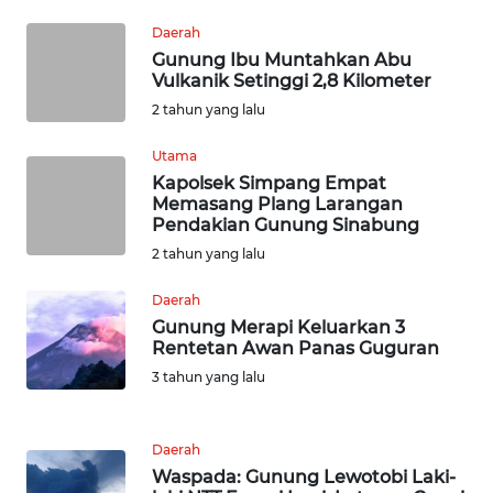
WN
Daerah
NUSANTARA
Gunung Ibu Muntahkan Abu
Vulkanik Setinggi 2,8 Kilometer
WN
2 tahun yang lalu
JOGJA
Utama
WN
Kapolsek Simpang Empat
JATIM
Memasang Plang Larangan
Pendakian Gunung Sinabung
2 tahun yang lalu
WN
BALI
Daerah
Gunung Merapi Keluarkan 3
WN
Rentetan Awan Panas Guguran
KALBAR
3 tahun yang lalu
WN
KALTENG
Daerah
Waspada: Gunung Lewotobi Laki-