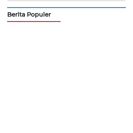
WN
INDRAMAYU
Berita Populer
WN
KUNINGAN
WN
MAJALENGKA
WN
SUBANG
WN
SUKABUMI
WN
PURWAKARTA