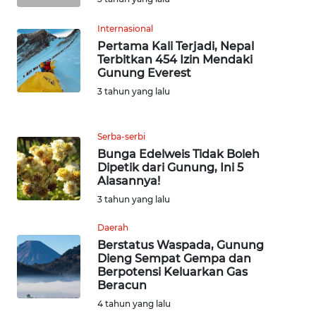
WN
Internasional
BOGOR
Pertama Kali Terjadi, Nepal
Terbitkan 454 Izin Mendaki
WN
Gunung Everest
DEPOK
3 tahun yang lalu
WN
Serba-serbi
TAPANULI
UTARA
Bunga Edelweis Tidak Boleh
Dipetik dari Gunung, Ini 5
Alasannya!
WN
3 tahun yang lalu
SAMOSIR
Daerah
WN
Berstatus Waspada, Gunung
PADANG
Dieng Sempat Gempa dan
Berpotensi Keluarkan Gas
LAWAS
Beracun
4 tahun yang lalu
WN