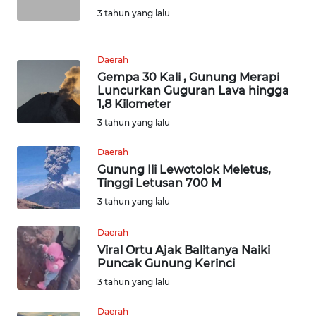
3 tahun yang lalu
WN
TAPANULI
SELATAN
Daerah
Gempa 30 Kali , Gunung Merapi
WN
Luncurkan Guguran Lava hingga
TANJUNG
1,8 Kilometer
LESUNG
3 tahun yang lalu
WN
Daerah
KARO
Gunung Ili Lewotolok Meletus,
Tinggi Letusan 700 M
3 tahun yang lalu
WN
SIMALUNGUN
Daerah
Viral Ortu Ajak Balitanya Naiki
WN
Puncak Gunung Kerinci
LABUHANBATU
3 tahun yang lalu
WN
Daerah