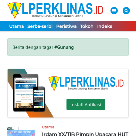
Utama
Serba-serbi
Peristiwa
Tokoh
Indeks
WAHANA
Tutup
TV
Berita dengan tagar
#Gunung
UTAMA
SERBA-
SERBI
PERISTIWA
Install Aplikasi
TOKOH
Utama
Irdam XX/TIB Pimpin Upacara HUT
Informasi