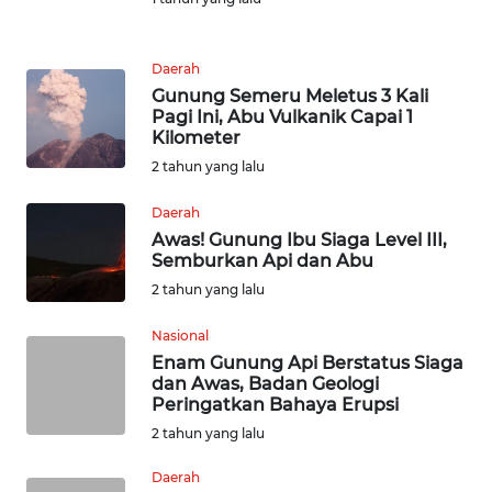
KARIR
Daerah
Gunung Semeru Meletus 3 Kali
DISCLAIMER
Pagi Ini, Abu Vulkanik Capai 1
Kilometer
Wahana
2 tahun yang lalu
News
Regional
Daerah
Awas! Gunung Ibu Siaga Level III,
WN
Semburkan Api dan Abu
SUMUT
2 tahun yang lalu
WN
Nasional
JAKARTA
Enam Gunung Api Berstatus Siaga
dan Awas, Badan Geologi
Peringatkan Bahaya Erupsi
WN
2 tahun yang lalu
JABAR
Daerah