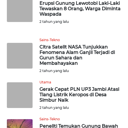
WN
Erupsi Gunung Lewotobi Laki-Laki
BANTEN
Tewaskan 8 Orang, Warga Diminta
Waspada
2 tahun yang lalu
WN
NTT
Sains-Tekno
WN
Citra Satelit NASA Tunjukkan
KEPRI
Fenomena Alam Ganjil Terjadi di
Gurun Sahara dan
Membahayakan
WN
2 tahun yang lalu
PAPUA
Utama
WN
Gerak Cepat PLN UP3 Jambi Atasi
PAPUA
Tiang Listrik Keropos di Desa
BARAT
Simbur Naik
2 tahun yang lalu
WN
Sains-Tekno
RIAU
Peneliti Temukan Gunung Bawah