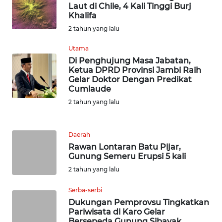
Laut di Chile, 4 Kali Tinggi Burj
WN
Khalifa
SERAMBI
2 tahun yang lalu
WN
Utama
JAMBI
Di Penghujung Masa Jabatan,
Ketua DPRD Provinsi Jambi Raih
Gelar Doktor Dengan Predikat
WN
Cumlaude
SULTRA
2 tahun yang lalu
WN
NTB
Daerah
Rawan Lontaran Batu Pijar,
Gunung Semeru Erupsi 5 kali
WN
SULTENG
2 tahun yang lalu
Serba-serbi
WN
Dukungan Pemprovsu Tingkatkan
SULBAR
Pariwisata di Karo Gelar
Bersepeda Gunung Sibayak