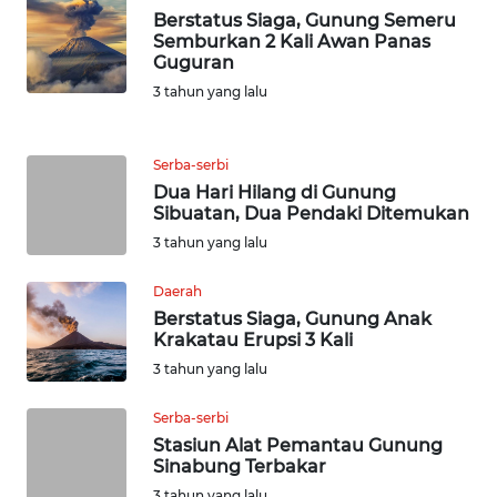
TAPANULI
Berstatus Siaga, Gunung Semeru
TENGAH
Semburkan 2 Kali Awan Panas
Guguran
WN DELI
3 tahun yang lalu
SERDANG
Serba-serbi
WN
Dua Hari Hilang di Gunung
TEBING
Sibuatan, Dua Pendaki Ditemukan
TINGGI
3 tahun yang lalu
WN
Daerah
PAKPAK
Berstatus Siaga, Gunung Anak
Krakatau Erupsi 3 Kali
WN
3 tahun yang lalu
KARAWANG
Serba-serbi
WN
Stasiun Alat Pemantau Gunung
Sinabung Terbakar
BEKASI
3 tahun yang lalu