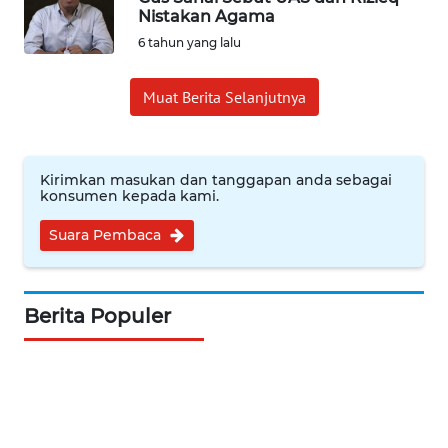
Nistakan Agama
INDEKS
6 tahun yang lalu
BERITA
Muat Berita Selanjutnya
KONTAK
KAMI
Kirimkan masukan dan tanggapan anda sebagai
INFO
konsumen kepada kami.
IKLAN
Suara Pembaca
TENTANG
KAMI
Berita Populer
PEDOMAN
MEDIA
SIBER
REDAKSI