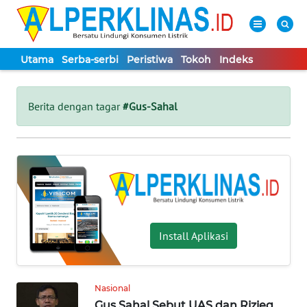
Utama
Serba-serbi
Peristiwa
Tokoh
Indeks
WAHANA
Tutup
TV
Berita dengan tagar
#Gus-Sahal
UTAMA
SERBA-
SERBI
PERISTIWA
Install Aplikasi
TOKOH
Nasional
Informasi
Gus Sahal Sebut UAS dan Rizieq