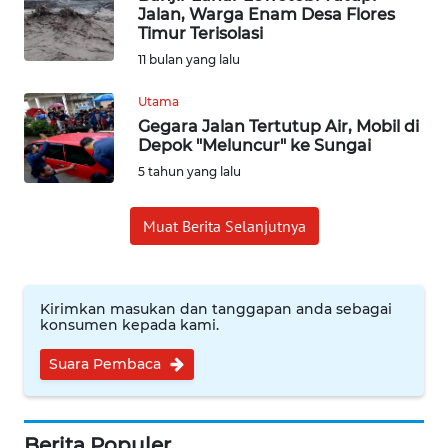
Jalan, Warga Enam Desa Flores
Timur Terisolasi
INDEKS
11 bulan yang lalu
BERITA
Utama
KONTAK
Gegara Jalan Tertutup Air, Mobil di
KAMI
Depok "Meluncur" ke Sungai
5 tahun yang lalu
INFO
IKLAN
Muat Berita Selanjutnya
TENTANG
KAMI
Kirimkan masukan dan tanggapan anda sebagai
konsumen kepada kami.
PEDOMAN
MEDIA
Suara Pembaca
SIBER
REDAKSI
Berita Populer