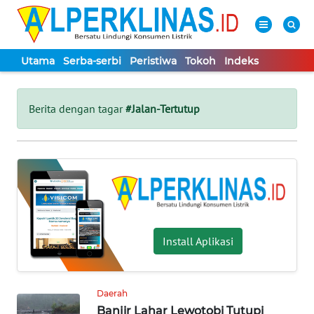
Utama
Serba-serbi
Peristiwa
Tokoh
Indeks
WAHANA
Tutup
TV
Berita dengan tagar
#Jalan-Tertutup
UTAMA
SERBA-
SERBI
PERISTIWA
Install Aplikasi
TOKOH
Daerah
Banjir Lahar Lewotobi Tutupi
Informasi