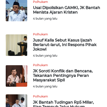
WN
Polhukam
BANTEN
Usai Dipolisikan GAMKI, JK Bantah
Menista Ajaran Kristen
4 bulan yang lalu
WN
NTT
Polhukam
WN
Jusuf Kalla Sebut Kasus Ijazah
KEPRI
Berlarut-larut, Ini Respons Pihak
Jokowi
WN
4 bulan yang lalu
PAPUA
Polhukam
JK Soroti Konflik dan Bencana,
WN
Tekankan Pentingnya Peran
PAPUA
Masyarakat Sipil
BARAT
4 bulan yang lalu
WN
Polhukam
RIAU
JK Bantah Tudingan Rp5 Miliar,
Siap Tempuh Jalur Hukum