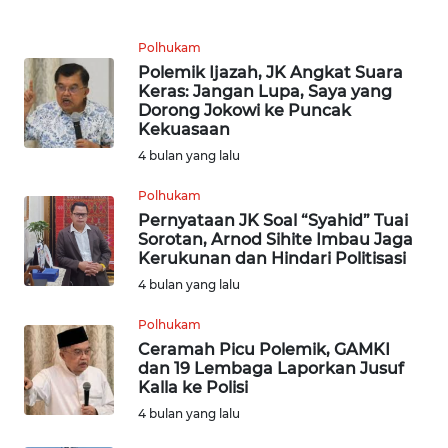
KARIR
Polhukam
Polemik Ijazah, JK Angkat Suara
DISCLAIMER
Keras: Jangan Lupa, Saya yang
Dorong Jokowi ke Puncak
Kekuasaan
Wahana
4 bulan yang lalu
News
Regional
Polhukam
Pernyataan JK Soal “Syahid” Tuai
WN
Sorotan, Arnod Sihite Imbau Jaga
SUMUT
Kerukunan dan Hindari Politisasi
4 bulan yang lalu
WN
Polhukam
JAKARTA
Ceramah Picu Polemik, GAMKI
dan 19 Lembaga Laporkan Jusuf
WN
Kalla ke Polisi
JABAR
4 bulan yang lalu