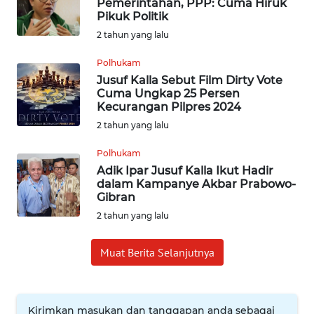
Pemerintahan, PPP: Cuma Hiruk
SUMEDANG
Pikuk Politik
2 tahun yang lalu
WN
CIANJUR
Polhukam
Jusuf Kalla Sebut Film Dirty Vote
Cuma Ungkap 25 Persen
WN
Kecurangan Pilpres 2024
KEPULAUAN
2 tahun yang lalu
SERIBU
Polhukam
WN
Adik Ipar Jusuf Kalla Ikut Hadir
TANGERANG
dalam Kampanye Akbar Prabowo-
Gibran
WN
2 tahun yang lalu
BINJAI
Muat Berita Selanjutnya
WN
CIREBON
Kirimkan masukan dan tanggapan anda sebagai