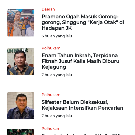
WN
Daerah
BABEL
Pramono Ogah Masuk Gorong-
gorong, Singgung “Kerja Otak” di
Hadapan JK
WN
SUMBAR
6 bulan yang lalu
Polhukam
WN
Enam Tahun Inkrah, Terpidana
SUMSEL
Fitnah Jusuf Kalla Masih Diburu
Kejagung
WN
7 bulan yang lalu
BENGKULU
WN
Polhukam
LAMPUNG
Silfester Belum Dieksekusi,
Kejaksaan Intensifkan Pencarian
7 bulan yang lalu
WN
JATENG
Polhukam