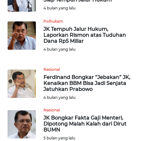
WN
4 bulan yang lalu
SERAMBI
Polhukam
JK Tempuh Jalur Hukum,
WN
Laporkan Rismon atas Tuduhan
JAMBI
Dana Rp5 Miliar
4 bulan yang lalu
WN
SULTRA
Nasional
Ferdinand Bongkar “Jebakan” JK,
WN
Kenaikan BBM Bisa Jadi Senjata
NTB
Jatuhkan Prabowo
4 bulan yang lalu
WN
SULTENG
Nasional
JK Bongkar Fakta Gaji Menteri,
Dipotong Malah Kalah dari Dirut
WN
BUMN
SULBAR
5 bulan yang lalu