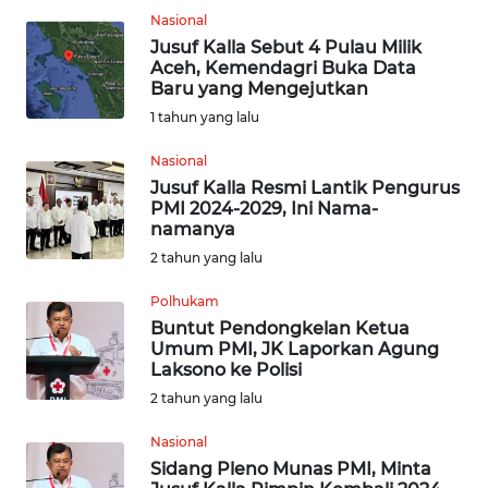
WN
Nasional
MALUKU
Jusuf Kalla Sebut 4 Pulau Milik
Aceh, Kemendagri Buka Data
Baru yang Mengejutkan
WN
MALUT
1 tahun yang lalu
Nasional
WN
Jusuf Kalla Resmi Lantik Pengurus
DAIRI
PMI 2024-2029, Ini Nama-
namanya
WN
2 tahun yang lalu
DANAU
TOBA
Polhukam
Buntut Pendongkelan Ketua
Umum PMI, JK Laporkan Agung
WN
Laksono ke Polisi
NIAS
2 tahun yang lalu
WN
Nasional
LANGKAT
Sidang Pleno Munas PMI, Minta