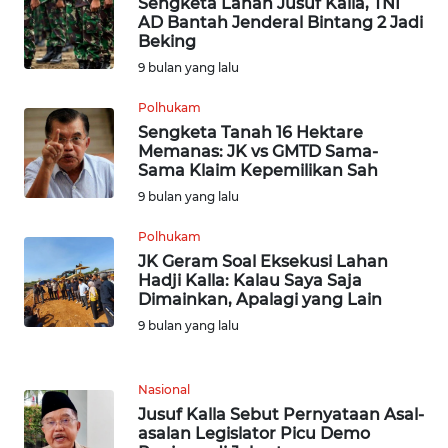
Sengketa Lahan Jusuf Kalla, TNI
WN
AD Bantah Jenderal Bintang 2 Jadi
NUSANTARA
Beking
9 bulan yang lalu
WN
Polhukam
JOGJA
Sengketa Tanah 16 Hektare
Memanas: JK vs GMTD Sama-
WN
Sama Klaim Kepemilikan Sah
JATIM
9 bulan yang lalu
WN
Polhukam
BALI
JK Geram Soal Eksekusi Lahan
Hadji Kalla: Kalau Saya Saja
Dimainkan, Apalagi yang Lain
WN
9 bulan yang lalu
KALBAR
WN
Nasional
KALTENG
Jusuf Kalla Sebut Pernyataan Asal-
asalan Legislator Picu Demo