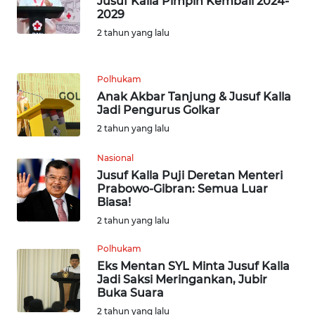
Jusuf Kalla Pimpin Kembali 2024-
2029
WN
TAPANULI
2 tahun yang lalu
SELATAN
Polhukam
WN
Anak Akbar Tanjung & Jusuf Kalla
TANJUNG
Jadi Pengurus Golkar
LESUNG
2 tahun yang lalu
WN
Nasional
KARO
Jusuf Kalla Puji Deretan Menteri
Prabowo-Gibran: Semua Luar
Biasa!
WN
SIMALUNGUN
2 tahun yang lalu
Polhukam
WN
Eks Mentan SYL Minta Jusuf Kalla
LABUHANBATU
Jadi Saksi Meringankan, Jubir
Buka Suara
WN
2 tahun yang lalu