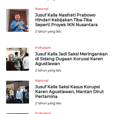
TAPANULI
TENGAH
Nasional
Jusuf Kalla Nasihati Prabowo
Hindari Kebijakan Tiba-Tiba
WN DELI
Seperti Proyek IKN Nusantara
SERDANG
2 tahun yang lalu
WN
TEBING
Polhukam
TINGGI
Jusuf Kalla Jadi Saksi Meringankan
di Sidang Dugaan Koruosi Karen
Agustiawan
WN
PAKPAK
2 tahun yang lalu
Nasional
WN
Jusuf Kalla Saksi Kasus Korupsi
KARAWANG
Karen Agustiawan, Mantan Dirut
Pertamina
WN
2 tahun yang lalu
BEKASI
Polhukam