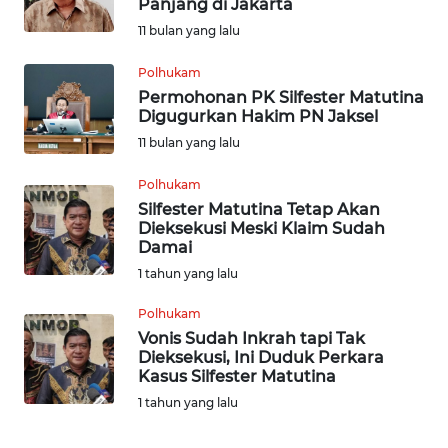
Panjang di Jakarta
WN
11 bulan yang lalu
KALTARA
Polhukam
WN
Permohonan PK Silfester Matutina
KALSEL
Digugurkan Hakim PN Jaksel
11 bulan yang lalu
WN
KALTIM
Polhukam
Silfester Matutina Tetap Akan
Dieksekusi Meski Klaim Sudah
WN
Damai
SULSEL
1 tahun yang lalu
WN
Polhukam
GORONTALO
Vonis Sudah Inkrah tapi Tak
Dieksekusi, Ini Duduk Perkara
Kasus Silfester Matutina
WN
SULUT
1 tahun yang lalu