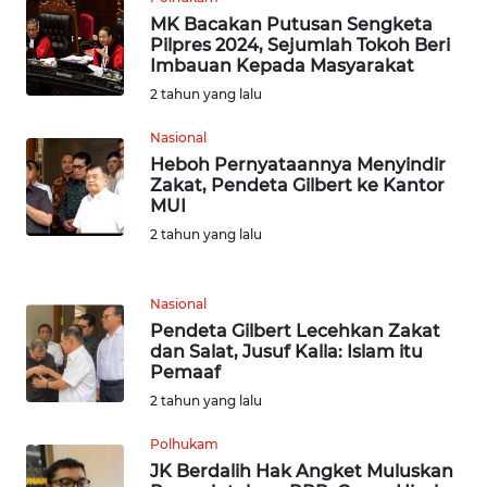
MK Bacakan Putusan Sengketa
WN
Pilpres 2024, Sejumlah Tokoh Beri
BOGOR
Imbauan Kepada Masyarakat
2 tahun yang lalu
WN
DEPOK
Nasional
Heboh Pernyataannya Menyindir
Zakat, Pendeta Gilbert ke Kantor
WN
MUI
TAPANULI
UTARA
2 tahun yang lalu
WN
Nasional
SAMOSIR
Pendeta Gilbert Lecehkan Zakat
dan Salat, Jusuf Kalla: Islam itu
Pemaaf
WN
PADANG
2 tahun yang lalu
LAWAS
Polhukam
JK Berdalih Hak Angket Muluskan
WN