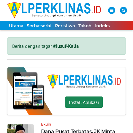
Utama
Serba-serbi
Peristiwa
Tokoh
Indeks
WAHANA
Tutup
TV
Berita dengan tagar
#Jusuf-Kalla
UTAMA
SERBA-
SERBI
PERISTIWA
Install Aplikasi
TOKOH
Ekuin
Dana Pusat Terbatas, JK Minta
Informasi