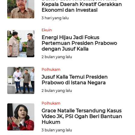
Kepala Daerah Kreatif Gerakkan
Ekonomi dan Investasi
INDEKS
3 hari yang lalu
BERITA
Ekuin
KONTAK
Energi Hijau Jadi Fokus
KAMI
Pertemuan Presiden Prabowo
dengan Jusuf Kalla
INFO
2 bulan yang lalu
IKLAN
Polhukam
Jusuf Kalla Temui Presiden
TENTANG
Prabowo di Istana Negara
KAMI
2 bulan yang lalu
PEDOMAN
Polhukam
MEDIA
Grace Natalie Tersandung Kasus
SIBER
Video JK, PSI Ogah Beri Bantuan
Hukum
REDAKSI
3 bulan yang lalu