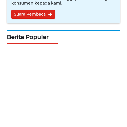
WN
konsumen kepada kami.
INDRAMAYU
Suara Pembaca
WN
KUNINGAN
Berita Populer
WN
MAJALENGKA
WN
SUBANG
WN
SUKABUMI
WN
PURWAKARTA