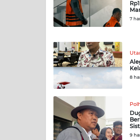
Rp1
Ma
WN
JOGJA
7 ha
WN
JATIM
Ut
WN
Ale
BALI
Kel
8 ha
WN
KALBAR
WN
Pol
KALTENG
Dug
Ber
Sis
WN
KALTARA
9 ha