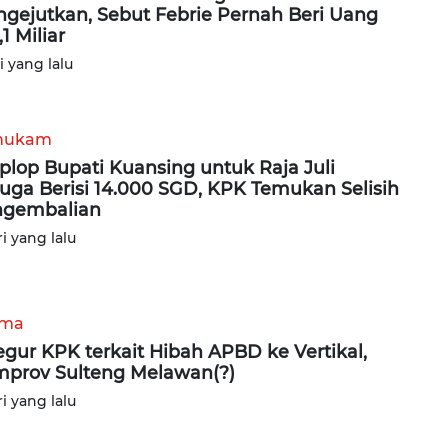
gejutkan, Sebut Febrie Pernah Beri Uang
1 Miliar
ri yang lalu
hukam
lop Bupati Kuansing untuk Raja Juli
uga Berisi 14.000 SGD, KPK Temukan Selisih
ngembalian
ri yang lalu
ama
egur KPK terkait Hibah APBD ke Vertikal,
prov Sulteng Melawan(?)
ri yang lalu