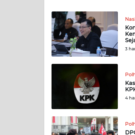
WN
NTT
Nas
Kon
WN
Kem
KEPRI
Sej
3 ha
WN
PAPUA
Pol
WN
PAPUA
Kas
BARAT
KPK
4 ha
WN
RIAU
Pol
WN
DPC
SERAMBI