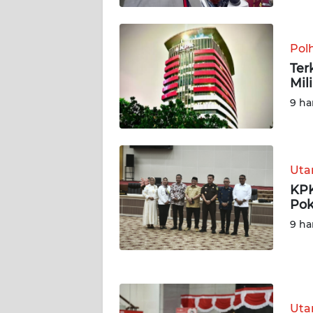
WN
KALSEL
Pol
Ter
WN
Mil
KALTIM
9 ha
WN
SULSEL
Ut
WN
KP
GORONTALO
Pok
9 ha
WN
SULUT
WN
MALUKU
Ut