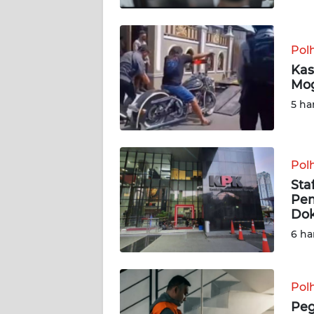
WN
SUMBAR
Pol
Kas
WN
Mog
SUMSEL
5 ha
WN
BENGKULU
Pol
WN
Sta
LAMPUNG
Pem
Do
6 ha
WN
JATENG
Pol
WN
NUSANTARA
Peg