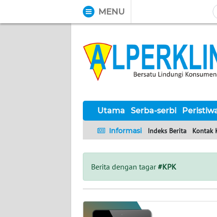
MENU
WAHANA
Tutup
TV
UTAMA
SERBA-
SERBI
Utama
Serba-serbi
Peristiw
Informasi
Indeks Berita
Kontak 
PERISTIWA
TOKOH
Berita dengan tagar
#KPK
Informasi
INDEKS