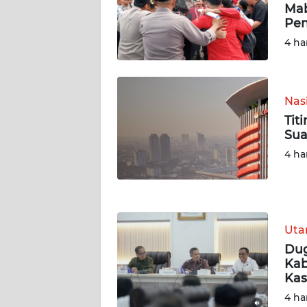
Mab
Pen
WN
4 ha
JAMBI
WN
SULTRA
Nas
Tit
WN
Sua
NTB
4 ha
WN
SULTENG
Ut
WN
SULBAR
Dug
Kab
Kas
WN
4 ha
BABEL