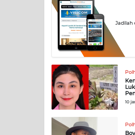
BERITA
KONTAK
Jadilah
KAMI
INFO
IKLAN
TENTANG
KAMI
Pol
Kem
PEDOMAN
Luk
MEDIA
Pem
SIBER
10 j
REDAKSI
Pol
KARIR
Boy