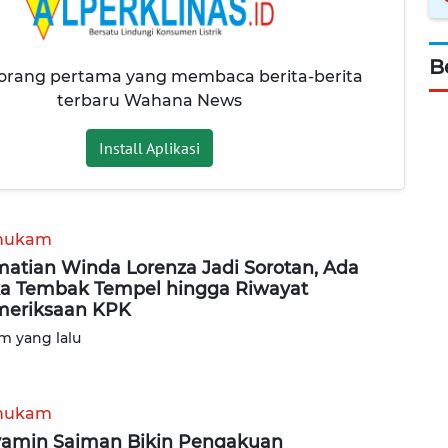
B
 orang pertama yang membaca berita-berita
terbaru Wahana News
Install Aplikasi
hukam
atian Winda Lorenza Jadi Sorotan, Ada
a Tembak Tempel hingga Riwayat
eriksaan KPK
am yang lalu
hukam
amin Saiman Bikin Pengakuan