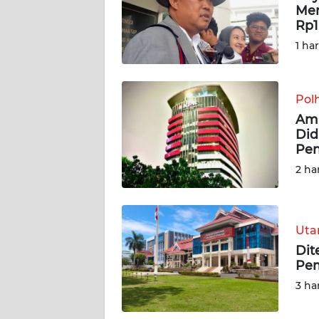
Men
Rp1,
DISCLAIMER
1 ha
Wahana
News
Regional
Pol
Amp
WN
Did
SUMUT
Pe
2 ha
WN
JAKARTA
Ut
WN
JABAR
Dit
Pem
WN
3 ha
BANTEN