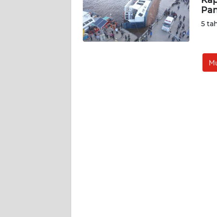
Pan
WN
5 ta
JOGJA
WN
Mu
JATIM
WN
BALI
WN
KALBAR
WN
KALTENG
WN
KALTARA