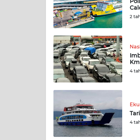
Pol
Cal
DISCLAIMER
2 ta
Wahana
News
Regional
Nas
Imb
WN
Km 
SUMUT
4 ta
WN
JAKARTA
WN
Eku
JABAR
Tar
4 ta
WN
BANTEN