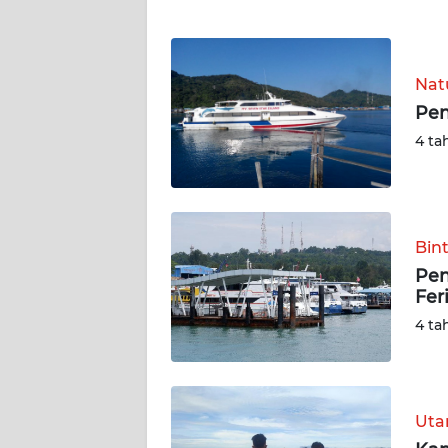
WN
NTT
Nat
WN
Pen
KEPRI
4 ta
WN
PAPUA
Bin
WN
PAPUA
Pen
BARAT
Fer
4 ta
WN
RIAU
WN
Ut
SERAMBI