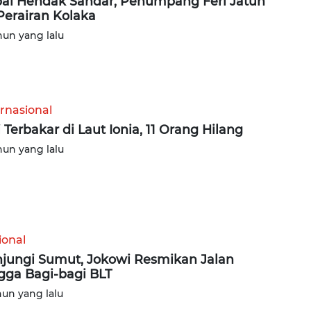
al Hendak Sandar, Penumpang Feri Jatuh
Perairan Kolaka
hun yang lalu
ernasional
i Terbakar di Laut Ionia, 11 Orang Hilang
hun yang lalu
ional
jungi Sumut, Jokowi Resmikan Jalan
gga Bagi-bagi BLT
hun yang lalu