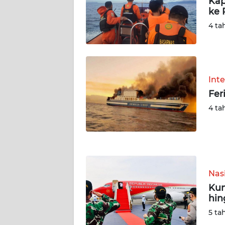
Kap
ke 
WN
4 ta
JAMBI
WN
SULTRA
Int
Fer
WN
NTB
4 ta
WN
SULTENG
WN
Nas
SULBAR
Kun
hin
WN
5 ta
BABEL