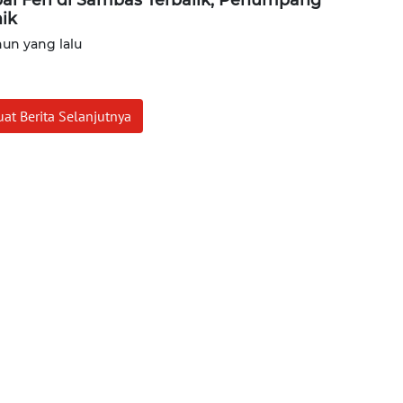
ik
hun yang lalu
at Berita Selanjutnya