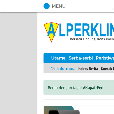
MENU
WAHANA
Tutup
TV
UTAMA
SERBA-
SERBI
Utama
Serba-serbi
Peristiw
Informasi
Indeks Berita
Kontak 
PERISTIWA
TOKOH
Berita dengan tagar
#Kapal-Feri
Informasi
INDEKS