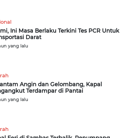
ional
mi, Ini Masa Berlaku Terkini Tes PCR Untuk
nsportasi Darat
hun yang lalu
rah
antam Angin dan Gelombang, Kapal
gangkut Terdampar di Pantai
hun yang lalu
rah
al Feri di Sambas Terbalik, Penumpang