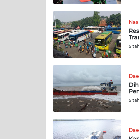
WN
SUMBAR
Nas
Res
WN
Tra
SUMSEL
5 ta
WN
BENGKULU
Dae
WN
Dih
LAMPUNG
Pen
5 ta
WN
JATENG
WN
Dae
NUSANTARA
Kap