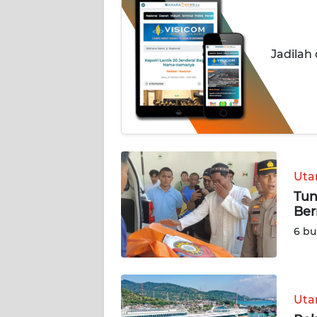
BERITA
KONTAK
Jadilah
KAMI
INFO
IKLAN
TENTANG
KAMI
Ut
Tun
PEDOMAN
Ber
MEDIA
SIBER
6 bu
REDAKSI
Ut
KARIR