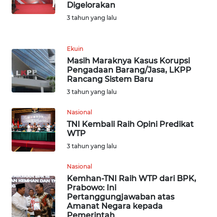
Digelorakan
WN
KALTARA
3 tahun yang lalu
WN
Ekuin
KALSEL
Masih Maraknya Kasus Korupsi
Pengadaan Barang/Jasa, LKPP
WN
Rancang Sistem Baru
KALTIM
3 tahun yang lalu
Nasional
WN
SULSEL
TNI Kembali Raih Opini Predikat
WTP
3 tahun yang lalu
WN
GORONTALO
Nasional
Kemhan-TNI Raih WTP dari BPK,
WN
Prabowo: Ini
SULUT
Pertanggungjawaban atas
Amanat Negara kepada
Pemerintah