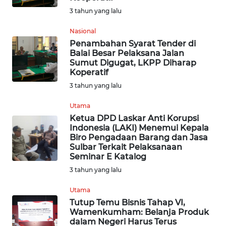
WN
3 tahun yang lalu
NUSANTARA
Nasional
Penambahan Syarat Tender di
WN
Balai Besar Pelaksana Jalan
JOGJA
Sumut Digugat, LKPP Diharap
Koperatif
WN
3 tahun yang lalu
JATIM
Utama
Ketua DPD Laskar Anti Korupsi
WN
Indonesia (LAKI) Menemui Kepala
BALI
Biro Pengadaan Barang dan Jasa
Sulbar Terkait Pelaksanaan
Seminar E Katalog
WN
KALBAR
3 tahun yang lalu
Utama
WN
Tutup Temu Bisnis Tahap VI,
KALTENG
Wamenkumham: Belanja Produk
dalam Negeri Harus Terus