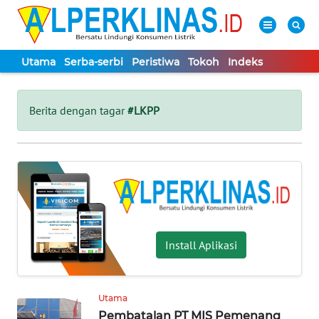
Utama
Serba-serbi
Peristiwa
Tokoh
Indeks
WAHANA
Tutup
TV
Berita dengan tagar
#LKPP
UTAMA
SERBA-
SERBI
PERISTIWA
Install Aplikasi
TOKOH
Utama
Pembatalan PT MIS Pemenang
Informasi