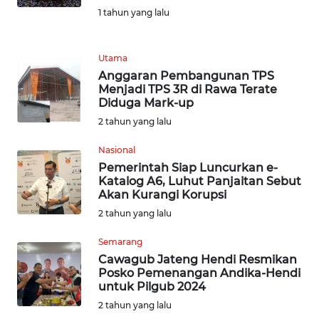
1 tahun yang lalu
KARIR
Utama
DISCLAIMER
Anggaran Pembangunan TPS
Menjadi TPS 3R di Rawa Terate
Wahana
Diduga Mark-up
News
2 tahun yang lalu
Regional
Nasional
WN
Pemerintah Siap Luncurkan e-
SUMUT
Katalog A6, Luhut Panjaitan Sebut
Akan Kurangi Korupsi
2 tahun yang lalu
WN
JAKARTA
Semarang
Cawagub Jateng Hendi Resmikan
WN
Posko Pemenangan Andika-Hendi
JABAR
untuk Pilgub 2024
2 tahun yang lalu