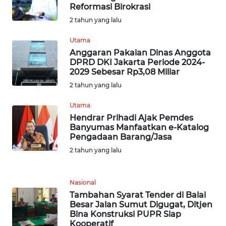
Reformasi Birokrasi
WN
BABEL
2 tahun yang lalu
Utama
WN
Anggaran Pakaian Dinas Anggota
SUMBAR
DPRD DKI Jakarta Periode 2024-
2029 Sebesar Rp3,08 Miliar
WN
2 tahun yang lalu
SUMSEL
Utama
Hendrar Prihadi Ajak Pemdes
WN
Banyumas Manfaatkan e-Katalog
BENGKULU
Pengadaan Barang/Jasa
2 tahun yang lalu
WN
LAMPUNG
Nasional
Tambahan Syarat Tender di Balai
WN
Besar Jalan Sumut Digugat, Ditjen
JATENG
Bina Konstruksi PUPR Siap
Kooperatif