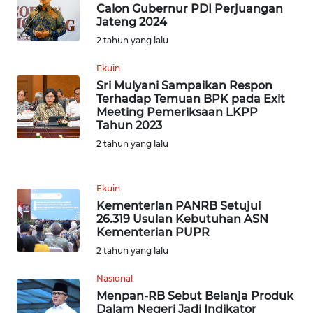
Calon Gubernur PDI Perjuangan
WN
Jateng 2024
SERAMBI
2 tahun yang lalu
WN
Ekuin
JAMBI
Sri Mulyani Sampaikan Respon
Terhadap Temuan BPK pada Exit
Meeting Pemeriksaan LKPP
WN
Tahun 2023
SULTRA
2 tahun yang lalu
WN
NTB
Ekuin
Kementerian PANRB Setujui
26.319 Usulan Kebutuhan ASN
WN
Kementerian PUPR
SULTENG
2 tahun yang lalu
WN
Nasional
SULBAR
Menpan-RB Sebut Belanja Produk
Dalam Negeri Jadi Indikator