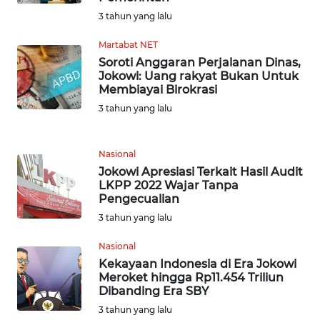
WN
3 tahun yang lalu
MALUKU
Martabat NET
WN
Soroti Anggaran Perjalanan Dinas,
MALUT
Jokowi: Uang rakyat Bukan Untuk
Membiayai Birokrasi
3 tahun yang lalu
WN
DAIRI
Nasional
WN
Jokowi Apresiasi Terkait Hasil Audit
DANAU
LKPP 2022 Wajar Tanpa
TOBA
Pengecualian
3 tahun yang lalu
WN
NIAS
Nasional
Kekayaan Indonesia di Era Jokowi
Meroket hingga Rp11.454 Triliun
WN
Dibanding Era SBY
LANGKAT
3 tahun yang lalu