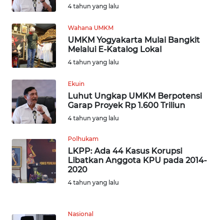
4 tahun yang lalu
WN
BOGOR
Wahana UMKM
UMKM Yogyakarta Mulai Bangkit
Melalui E-Katalog Lokal
WN
DEPOK
4 tahun yang lalu
Ekuin
WN
Luhut Ungkap UMKM Berpotensi
TAPANULI
Garap Proyek Rp 1.600 Triliun
UTARA
4 tahun yang lalu
WN
Polhukam
SAMOSIR
LKPP: Ada 44 Kasus Korupsi
Libatkan Anggota KPU pada 2014-
WN
2020
PADANG
4 tahun yang lalu
LAWAS
Nasional
WN