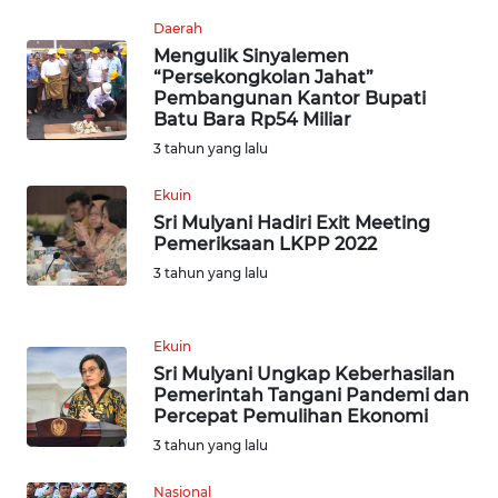
WN
Daerah
TAPANULI
Mengulik Sinyalemen
SELATAN
“Persekongkolan Jahat”
Pembangunan Kantor Bupati
Batu Bara Rp54 Miliar
WN
3 tahun yang lalu
TANJUNG
LESUNG
Ekuin
Sri Mulyani Hadiri Exit Meeting
WN
Pemeriksaan LKPP 2022
KARO
3 tahun yang lalu
WN
SIMALUNGUN
Ekuin
Sri Mulyani Ungkap Keberhasilan
Pemerintah Tangani Pandemi dan
WN
Percepat Pemulihan Ekonomi
LABUHANBATU
3 tahun yang lalu
WN
Nasional