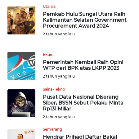
WN
Utama
BANTEN
Pemkab Hulu Sungai Utara Raih
Kalimantan Selatan Government
WN
Procurement Award 2024
NTT
2 tahun yang lalu
WN
KEPRI
Ekuin
Pemerintah Kembali Raih Opini
WTP dari BPK atas LKPP 2023
WN
2 tahun yang lalu
PAPUA
Sains-Tekno
WN
Pusat Data Nasional Diserang
PAPUA
Siber, BSSN Sebut Pelaku Minta
BARAT
Rp131 Miliar
2 tahun yang lalu
WN
Semarang
RIAU
Hendrar Prihadi Daftar Bakal