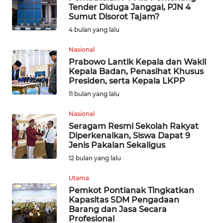
Tender Diduga Janggal, PJN 4
Sumut Disorot Tajam?
INDEKS
4 bulan yang lalu
BERITA
Nasional
KONTAK
Prabowo Lantik Kepala dan Wakil
KAMI
Kepala Badan, Penasihat Khusus
Presiden, serta Kepala LKPP
INFO
11 bulan yang lalu
IKLAN
Nasional
Seragam Resmi Sekolah Rakyat
TENTANG
Diperkenalkan, Siswa Dapat 9
KAMI
Jenis Pakaian Sekaligus
12 bulan yang lalu
PEDOMAN
MEDIA
Utama
SIBER
Pemkot Pontianak Tingkatkan
Kapasitas SDM Pengadaan
Barang dan Jasa Secara
REDAKSI
Profesional