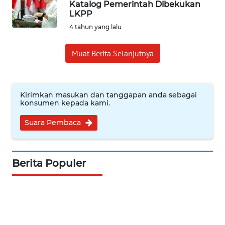
WN
Katalog Pemerintah Dibekukan
LKPP
INDRAMAYU
4 tahun yang lalu
WN
KUNINGAN
Muat Berita Selanjutnya
WN
MAJALENGKA
Kirimkan masukan dan tanggapan anda sebagai
konsumen kepada kami.
WN
Suara Pembaca
SUBANG
WN
Berita Populer
SUKABUMI
WN
PURWAKARTA