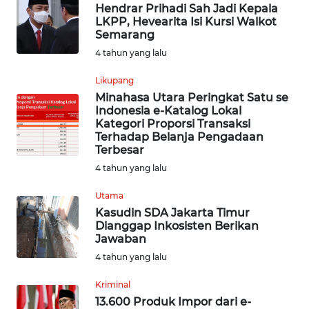
SUMEDANG
Hendrar Prihadi Sah Jadi Kepala
LKPP, Hevearita Isi Kursi Walkot
Semarang
WN
4 tahun yang lalu
CIANJUR
Likupang
WN
Minahasa Utara Peringkat Satu se
KEPULAUAN
Indonesia e-Katalog Lokal
Kategori Proporsi Transaksi
SERIBU
Terhadap Belanja Pengadaan
Terbesar
WN
4 tahun yang lalu
TANGERANG
Utama
WN
Kasudin SDA Jakarta Timur
Dianggap Inkosisten Berikan
BINJAI
Jawaban
4 tahun yang lalu
WN
CIREBON
Kriminal
13.600 Produk Impor dari e-