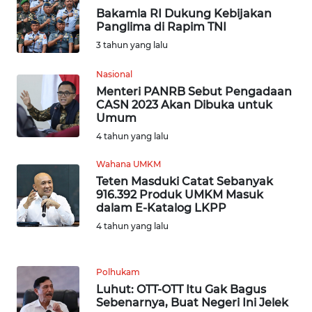
TAPANULI
Bakamla RI Dukung Kebijakan
TENGAH
Panglima di Rapim TNI
3 tahun yang lalu
WN DELI
SERDANG
Nasional
Menteri PANRB Sebut Pengadaan
CASN 2023 Akan Dibuka untuk
WN
Umum
TEBING
4 tahun yang lalu
TINGGI
Wahana UMKM
WN
Teten Masduki Catat Sebanyak
PAKPAK
916.392 Produk UMKM Masuk
dalam E-Katalog LKPP
4 tahun yang lalu
WN
KARAWANG
Polhukam
WN
Luhut: OTT-OTT Itu Gak Bagus
BEKASI
Sebenarnya, Buat Negeri Ini Jelek