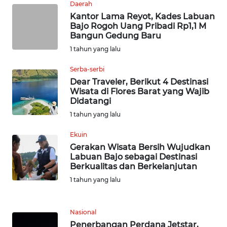
Daerah
WN
Kantor Lama Reyot, Kades Labuan
BABEL
Bajo Rogoh Uang Pribadi Rp1,1 M
Bangun Gedung Baru
WN
1 tahun yang lalu
SUMBAR
Serba-serbi
Dear Traveler, Berikut 4 Destinasi
WN
Wisata di Flores Barat yang Wajib
SUMSEL
Didatangi
1 tahun yang lalu
WN
BENGKULU
Ekuin
Gerakan Wisata Bersih Wujudkan
Labuan Bajo sebagai Destinasi
WN
Berkualitas dan Berkelanjutan
LAMPUNG
1 tahun yang lalu
WN
JATENG
Nasional
Penerbangan Perdana Jetstar,