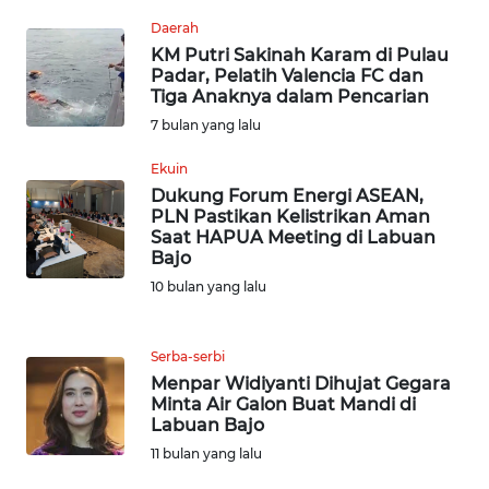
WN
Daerah
SERAMBI
KM Putri Sakinah Karam di Pulau
Padar, Pelatih Valencia FC dan
Tiga Anaknya dalam Pencarian
WN
7 bulan yang lalu
JAMBI
Ekuin
WN
Dukung Forum Energi ASEAN,
SULTRA
PLN Pastikan Kelistrikan Aman
Saat HAPUA Meeting di Labuan
Bajo
WN
10 bulan yang lalu
NTB
WN
Serba-serbi
SULTENG
Menpar Widiyanti Dihujat Gegara
Minta Air Galon Buat Mandi di
Labuan Bajo
WN
SULBAR
11 bulan yang lalu