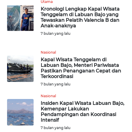
WN
Utama
BANTEN
Kronologi Lengkap Kapal Wisata
Tenggelam di Labuan Bajo yang
Tewaskan Pelatih Valencia B dan
WN
Anak-anaknya
NTT
7 bulan yang lalu
WN
KEPRI
Nasional
Kapal Wisata Tenggelam di
Labuan Bajo, Menteri Pariwisata
WN
Pastikan Penanganan Cepat dan
PAPUA
Terkoordinasi
7 bulan yang lalu
WN
PAPUA
Nasional
BARAT
Insiden Kapal Wisata Labuan Bajo,
Kemenpar Lakukan
Pendampingan dan Koordinasi
WN
Intensif
RIAU
7 bulan yang lalu