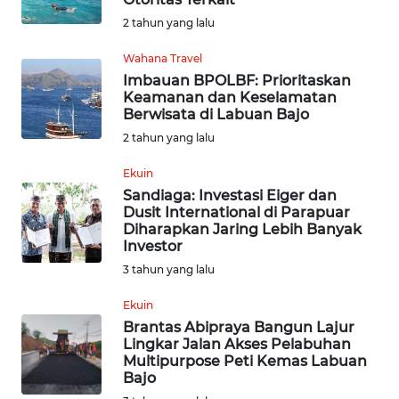
WN
2 tahun yang lalu
BOGOR
Wahana Travel
Imbauan BPOLBF: Prioritaskan
WN
Keamanan dan Keselamatan
DEPOK
Berwisata di Labuan Bajo
2 tahun yang lalu
WN
TAPANULI
Ekuin
UTARA
Sandiaga: Investasi Eiger dan
Dusit International di Parapuar
Diharapkan Jaring Lebih Banyak
WN
Investor
SAMOSIR
3 tahun yang lalu
WN
Ekuin
PADANG
Brantas Abipraya Bangun Lajur
LAWAS
Lingkar Jalan Akses Pelabuhan
Multipurpose Peti Kemas Labuan
Bajo
WN