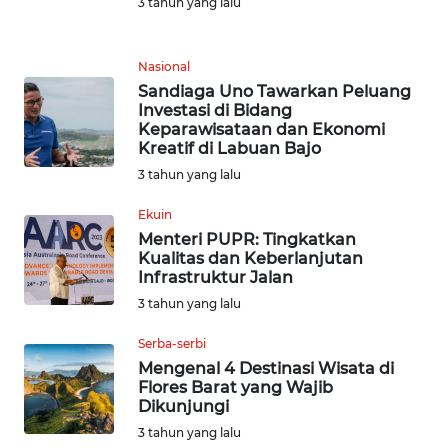
3 tahun yang lalu
SUMEDANG
WN
Nasional
CIANJUR
Sandiaga Uno Tawarkan Peluang
Investasi di Bidang
Keparawisataan dan Ekonomi
WN
Kreatif di Labuan Bajo
KEPULAUAN
3 tahun yang lalu
SERIBU
Ekuin
WN
Menteri PUPR: Tingkatkan
TANGERANG
Kualitas dan Keberlanjutan
Infrastruktur Jalan
3 tahun yang lalu
WN
BINJAI
Serba-serbi
Mengenal 4 Destinasi Wisata di
WN
Flores Barat yang Wajib
CIREBON
Dikunjungi
3 tahun yang lalu