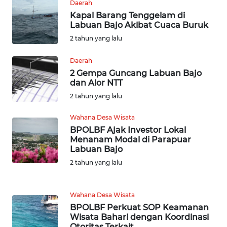
Daerah
TAPANULI
Kapal Barang Tenggelam di
TENGAH
Labuan Bajo Akibat Cuaca Buruk
2 tahun yang lalu
WN DELI
SERDANG
Daerah
2 Gempa Guncang Labuan Bajo
WN
dan Alor NTT
TEBING
2 tahun yang lalu
TINGGI
Wahana Desa Wisata
WN
BPOLBF Ajak Investor Lokal
PAKPAK
Menanam Modal di Parapuar
Labuan Bajo
2 tahun yang lalu
WN
KARAWANG
Wahana Desa Wisata
WN
BPOLBF Perkuat SOP Keamanan
BEKASI
Wisata Bahari dengan Koordinasi
Otoritas Terkait