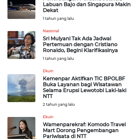
Labuan Bajo dan Singapura Makin
WN
Dekat
NUSANTARA
1 tahun yang lalu
WN
Nasional
JOGJA
Sri Mulyani Tak Ada Jadwal
Pertemuan dengan Cristiano
Ronaldo, Begini Klarifikasinya
WN
JATIM
1 tahun yang lalu
Ekuin
WN
Kemenpar Aktifkan TIC BPOLBF
BALI
Buka Layanan bagi Wisatawan
Selama Erupsi Lewotobi Laki-laki
NTT
WN
KALBAR
2 tahun yang lalu
Ekuin
WN
Wamenparekraf: Komodo Travel
KALTENG
Mart Dorong Pengembangan
Pariwisata di NTT