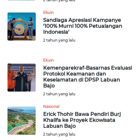
WN
MALUKU
Ekuin
Sandiaga Apresiasi Kampanye
WN
'100% Murni 100% Petualangan
Indonesia'
MALUT
2 tahun yang lalu
WN
DAIRI
Ekuin
Kemenparekraf-Basarnas Evaluasi
WN
Protokol Keamanan dan
DANAU
Keselamatan di DPSP Labuan
TOBA
Bajo
2 tahun yang lalu
WN
Nasional
NIAS
Erick Thohir Bawa Pendiri Burj
Khalifa ke Proyek Ekowisata
WN
Labuan Bajo
LANGKAT
2 tahun yang lalu