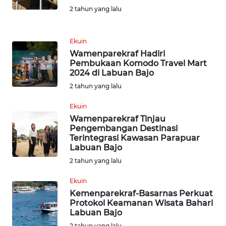
WN
2 tahun yang lalu
KALTARA
Ekuin
WN
Wamenparekraf Hadiri
KALSEL
Pembukaan Komodo Travel Mart
2024 di Labuan Bajo
WN
2 tahun yang lalu
KALTIM
Ekuin
WN
Wamenparekraf Tinjau
Pengembangan Destinasi
SULSEL
Terintegrasi Kawasan Parapuar
Labuan Bajo
WN
2 tahun yang lalu
GORONTALO
Ekuin
WN
Kemenparekraf-Basarnas Perkuat
Protokol Keamanan Wisata Bahari
SULUT
Labuan Bajo
2 tahun yang lalu