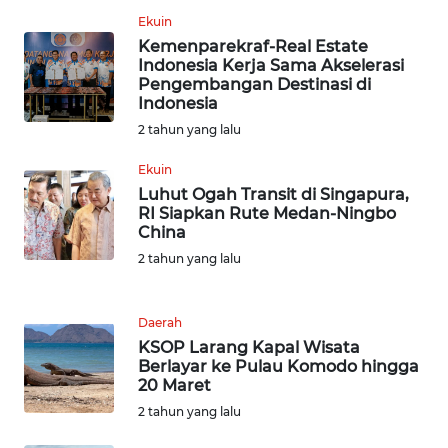
Ekuin
WN
TAPANULI
Kemenparekraf-Real Estate
Indonesia Kerja Sama Akselerasi
SELATAN
Pengembangan Destinasi di
Indonesia
WN
2 tahun yang lalu
TANJUNG
LESUNG
Ekuin
Luhut Ogah Transit di Singapura,
RI Siapkan Rute Medan-Ningbo
WN
China
KARO
2 tahun yang lalu
WN
SIMALUNGUN
Daerah
KSOP Larang Kapal Wisata
WN
Berlayar ke Pulau Komodo hingga
LABUHANBATU
20 Maret
2 tahun yang lalu
WN