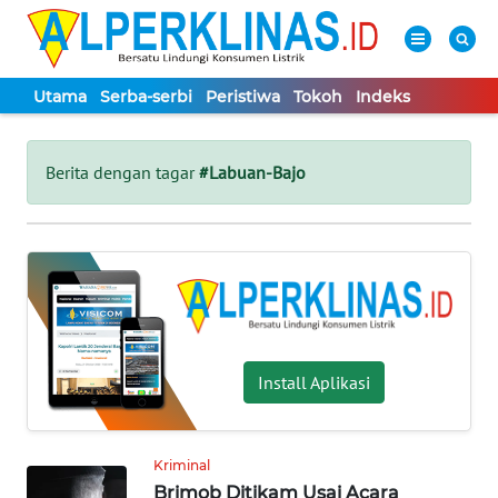
Utama
Serba-serbi
Peristiwa
Tokoh
Indeks
WAHANA
Tutup
TV
Berita dengan tagar
#Labuan-Bajo
UTAMA
SERBA-
SERBI
PERISTIWA
Install Aplikasi
TOKOH
Kriminal
Brimob Ditikam Usai Acara
Informasi