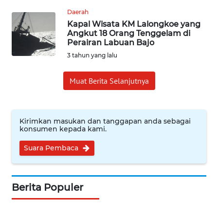
WN
Daerah
INDRAMAYU
Kapal Wisata KM Lalongkoe yang
Angkut 18 Orang Tenggelam di
WN
Perairan Labuan Bajo
KUNINGAN
3 tahun yang lalu
WN
Muat Berita Selanjutnya
MAJALENGKA
WN
Kirimkan masukan dan tanggapan anda sebagai
SUBANG
konsumen kepada kami.
WN
Suara Pembaca
SUKABUMI
WN
Berita Populer
PURWAKARTA