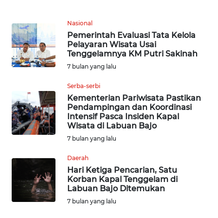
KARIR
Nasional
Pemerintah Evaluasi Tata Kelola
DISCLAIMER
Pelayaran Wisata Usai
Tenggelamnya KM Putri Sakinah
7 bulan yang lalu
Wahana
News
Serba-serbi
Regional
Kementerian Pariwisata Pastikan
Pendampingan dan Koordinasi
WN
Intensif Pasca Insiden Kapal
SUMUT
Wisata di Labuan Bajo
7 bulan yang lalu
WN
Daerah
JAKARTA
Hari Ketiga Pencarian, Satu
Korban Kapal Tenggelam di
WN
Labuan Bajo Ditemukan
JABAR
7 bulan yang lalu