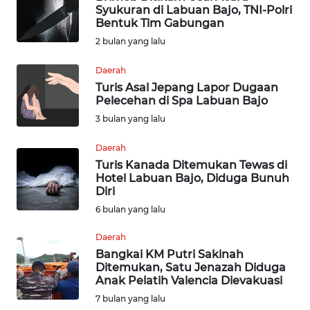
Syukuran di Labuan Bajo, TNI-Polri
Bentuk Tim Gabungan
INDEKS
2 bulan yang lalu
BERITA
Daerah
KONTAK
Turis Asal Jepang Lapor Dugaan
KAMI
Pelecehan di Spa Labuan Bajo
3 bulan yang lalu
INFO
IKLAN
Daerah
Turis Kanada Ditemukan Tewas di
Hotel Labuan Bajo, Diduga Bunuh
TENTANG
Diri
KAMI
6 bulan yang lalu
PEDOMAN
Daerah
MEDIA
Bangkai KM Putri Sakinah
SIBER
Ditemukan, Satu Jenazah Diduga
Anak Pelatih Valencia Dievakuasi
REDAKSI
7 bulan yang lalu