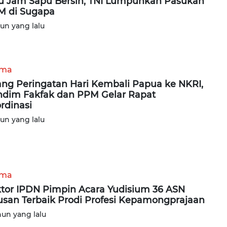
u Jam Sapu Bersih, TNI Lumpuhkan Pasukan
 di Sugapa
hun yang lalu
ama
ang Peringatan Hari Kembali Papua ke NKRI,
dim Fakfak dan PPM Gelar Rapat
rdinasi
hun yang lalu
ama
tor IPDN Pimpin Acara Yudisium 36 ASN
usan Terbaik Prodi Profesi Kepamongprajaan
hun yang lalu