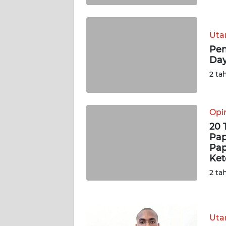
WN
KALSEL
Ut
Pen
WN
Day
KALTIM
2 ta
WN
SULSEL
Opi
20 
WN
Pap
GORONTALO
Pap
Ket
WN
2 ta
SULUT
WN
MALUKU
Ut