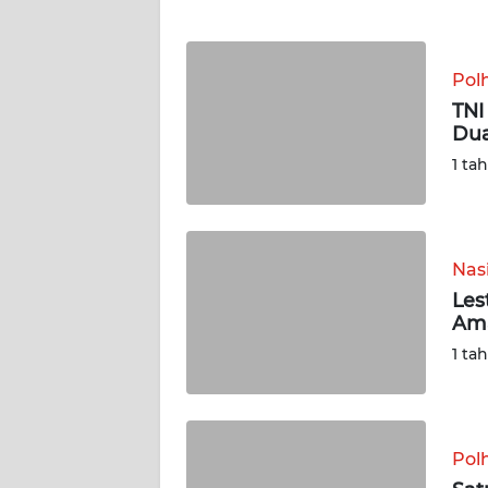
WN
NTT
Pol
WN
TNI
KEPRI
Dua
1 ta
WN
PAPUA
Nas
WN
PAPUA
Les
BARAT
Ama
1 ta
WN
RIAU
WN
Pol
SERAMBI