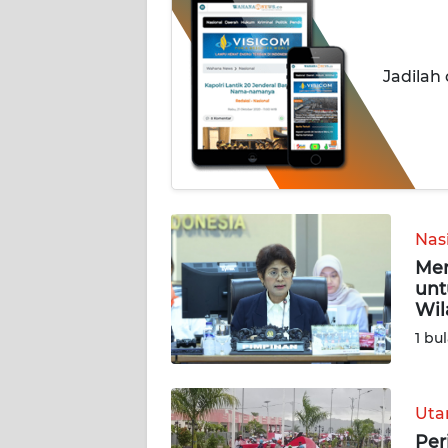
BERITA
KONTAK
Jadilah
KAMI
INFO
IKLAN
TENTANG
KAMI
Nas
Mer
PEDOMAN
unt
MEDIA
Wil
SIBER
1 bu
REDAKSI
Ut
KARIR
Per