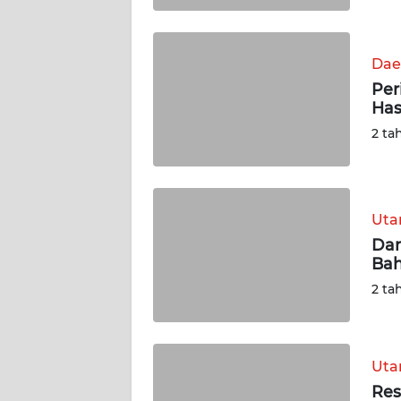
WN
SUMBAR
Dae
Per
WN
Has
SUMSEL
2 ta
WN
BENGKULU
Ut
WN
Dan
LAMPUNG
Bah
2 ta
WN
JATENG
Ut
WN
NUSANTARA
Res