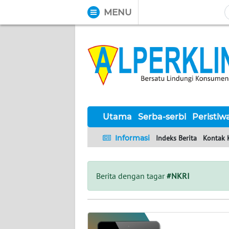
MENU
WAHANA
Tutup
TV
UTAMA
SERBA-
SERBI
Utama
Serba-serbi
Peristiw
Informasi
Indeks Berita
Kontak 
PERISTIWA
TOKOH
Berita dengan tagar
#NKRI
Informasi
INDEKS