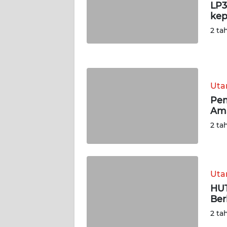
LP3
kep
WN
JOGJA
2 ta
WN
JATIM
Ut
WN
Pem
BALI
Ama
2 ta
WN
KALBAR
WN
Ut
KALTENG
HUT
Ber
WN
2 ta
KALTARA