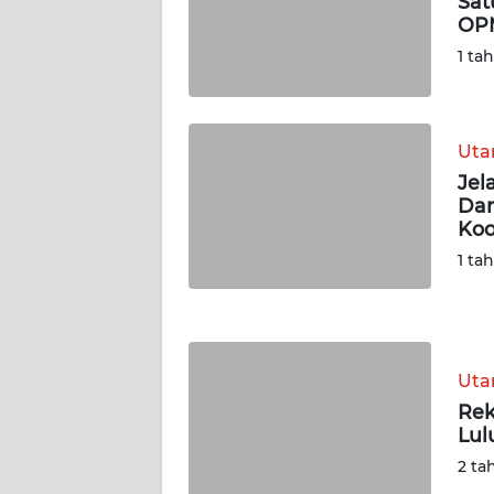
Sat
OPM
WN
1 ta
JAMBI
WN
Ut
SULTRA
Jel
Dan
WN
Koo
NTB
1 ta
WN
SULTENG
WN
Ut
SULBAR
Rek
Lul
WN
2 ta
BABEL