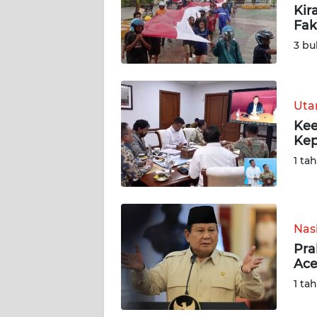
Kir
Fak
DISCLAIMER
3 bu
Wahana
News
Regional
Ut
Kee
WN
Kep
SUMUT
1 ta
WN
JAKARTA
Nas
WN
JABAR
Pra
Ace
WN
1 ta
BANTEN