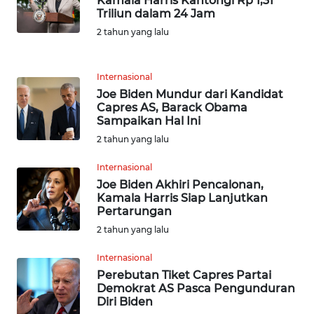
Kamala Harris Kantongi Rp 1,31
WN
Triliun dalam 24 Jam
BANTEN
2 tahun yang lalu
WN
NTT
Internasional
Joe Biden Mundur dari Kandidat
Capres AS, Barack Obama
WN
Sampaikan Hal Ini
KEPRI
2 tahun yang lalu
WN
Internasional
PAPUA
Joe Biden Akhiri Pencalonan,
Kamala Harris Siap Lanjutkan
Pertarungan
WN
PAPUA
2 tahun yang lalu
BARAT
Internasional
Perebutan Tiket Capres Partai
WN
Demokrat AS Pasca Pengunduran
RIAU
Diri Biden