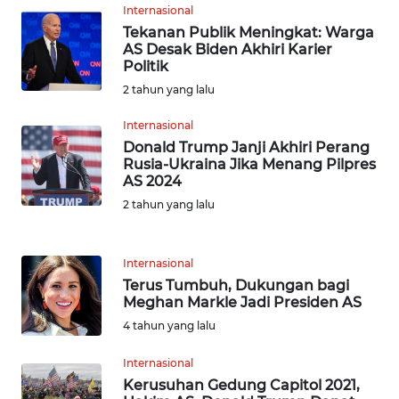
Internasional
WN
Tekanan Publik Meningkat: Warga
BABEL
AS Desak Biden Akhiri Karier
Politik
WN
2 tahun yang lalu
SUMBAR
Internasional
Donald Trump Janji Akhiri Perang
WN
Rusia-Ukraina Jika Menang Pilpres
SUMSEL
AS 2024
2 tahun yang lalu
WN
BENGKULU
Internasional
WN
Terus Tumbuh, Dukungan bagi
LAMPUNG
Meghan Markle Jadi Presiden AS
4 tahun yang lalu
WN
Internasional
JATENG
Kerusuhan Gedung Capitol 2021,