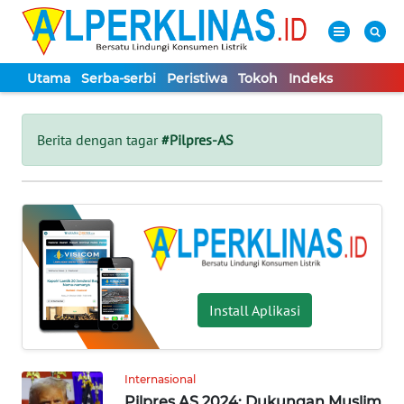
Utama
Serba-serbi
Peristiwa
Tokoh
Indeks
WAHANA
Tutup
TV
Berita dengan tagar
#Pilpres-AS
UTAMA
SERBA-
SERBI
PERISTIWA
Install Aplikasi
TOKOH
Internasional
Informasi
Pilpres AS 2024: Dukungan Muslim