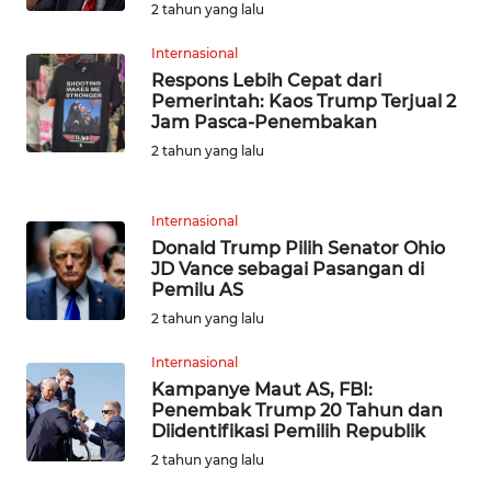
2 tahun yang lalu
WN
SERAMBI
Internasional
Respons Lebih Cepat dari
Pemerintah: Kaos Trump Terjual 2
WN
Jam Pasca-Penembakan
JAMBI
2 tahun yang lalu
WN
SULTRA
Internasional
Donald Trump Pilih Senator Ohio
JD Vance sebagai Pasangan di
WN
Pemilu AS
NTB
2 tahun yang lalu
WN
Internasional
SULTENG
Kampanye Maut AS, FBI:
Penembak Trump 20 Tahun dan
Diidentifikasi Pemilih Republik
WN
SULBAR
2 tahun yang lalu