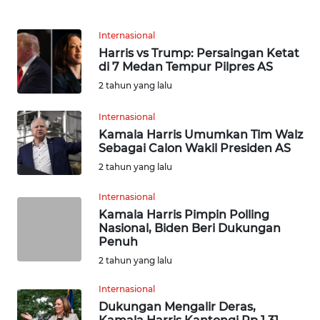
KARIR
Internasional
Harris vs Trump: Persaingan Ketat
DISCLAIMER
di 7 Medan Tempur Pilpres AS
2 tahun yang lalu
Wahana
News
Internasional
Regional
Kamala Harris Umumkan Tim Walz
Sebagai Calon Wakil Presiden AS
WN
2 tahun yang lalu
SUMUT
Internasional
Kamala Harris Pimpin Polling
WN
Nasional, Biden Beri Dukungan
JAKARTA
Penuh
2 tahun yang lalu
WN
JABAR
Internasional
Dukungan Mengalir Deras,