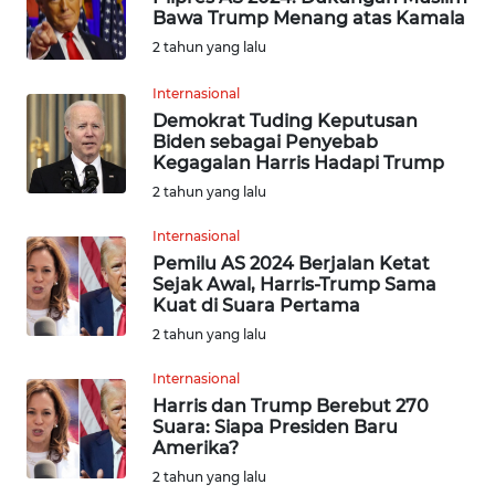
Bawa Trump Menang atas Kamala
INDEKS
2 tahun yang lalu
BERITA
Internasional
Demokrat Tuding Keputusan
KONTAK
Biden sebagai Penyebab
KAMI
Kegagalan Harris Hadapi Trump
2 tahun yang lalu
INFO
IKLAN
Internasional
Pemilu AS 2024 Berjalan Ketat
Sejak Awal, Harris-Trump Sama
TENTANG
Kuat di Suara Pertama
KAMI
2 tahun yang lalu
PEDOMAN
Internasional
MEDIA
Harris dan Trump Berebut 270
SIBER
Suara: Siapa Presiden Baru
Amerika?
REDAKSI
2 tahun yang lalu