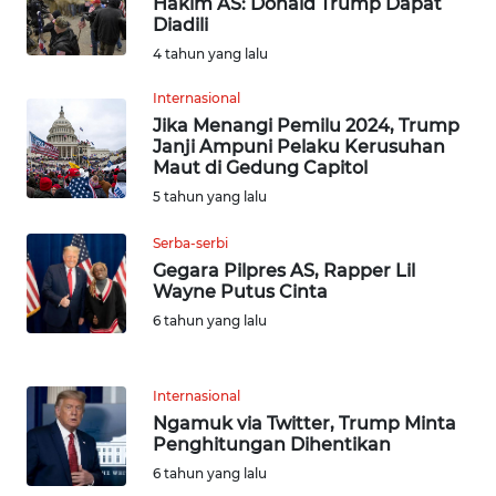
Hakim AS: Donald Trump Dapat
WN
Diadili
NUSANTARA
4 tahun yang lalu
WN
Internasional
JOGJA
Jika Menangi Pemilu 2024, Trump
Janji Ampuni Pelaku Kerusuhan
Maut di Gedung Capitol
WN
5 tahun yang lalu
JATIM
Serba-serbi
WN
Gegara Pilpres AS, Rapper Lil
BALI
Wayne Putus Cinta
6 tahun yang lalu
WN
KALBAR
Internasional
Ngamuk via Twitter, Trump Minta
WN
Penghitungan Dihentikan
KALTENG
6 tahun yang lalu