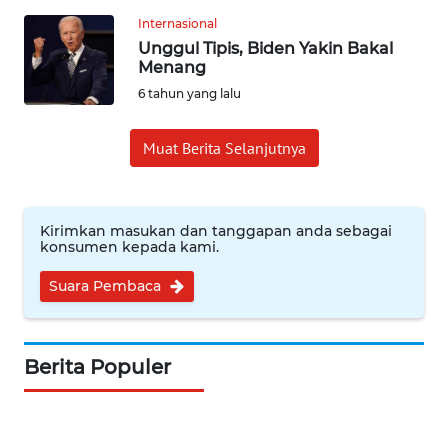
WN
Internasional
KALTARA
Unggul Tipis, Biden Yakin Bakal
Menang
WN
6 tahun yang lalu
KALSEL
Muat Berita Selanjutnya
WN
KALTIM
Kirimkan masukan dan tanggapan anda sebagai
WN
konsumen kepada kami.
SULSEL
Suara Pembaca
WN
GORONTALO
Berita Populer
WN
SULUT