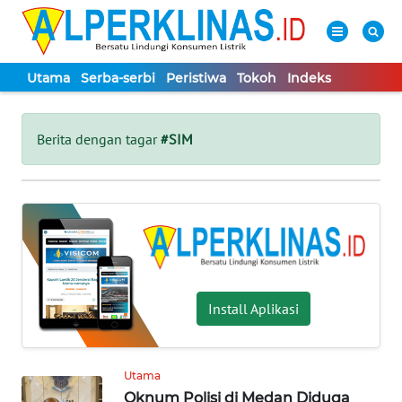
Utama
Serba-serbi
Peristiwa
Tokoh
Indeks
WAHANA
Tutup
TV
Berita dengan tagar
#SIM
UTAMA
SERBA-
SERBI
PERISTIWA
Install Aplikasi
TOKOH
Utama
Oknum Polisi di Medan Diduga
Informasi