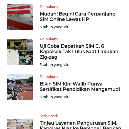
WN
Polhukam
KALTARA
Mudah! Begini Cara Perpanjang
SIM Online Lewat HP
WN
3 tahun yang lalu
KALSEL
Polhukam
WN
Uji Coba Dapatkan SIM C, 6
Kapolsek Tak Lulus Saat Lakukan
KALTIM
Zig-zag
3 tahun yang lalu
WN
SULSEL
Polhukam
Bikin SIM Kini Wajib Punya
WN
Sertifikat Pendidikan Mengemudi
GORONTALO
3 tahun yang lalu
WN
SULUT
Serba-serbi
Tinjau Layanan Pengurusan SIM,
Kapolres Nias ke Personel: Berikan