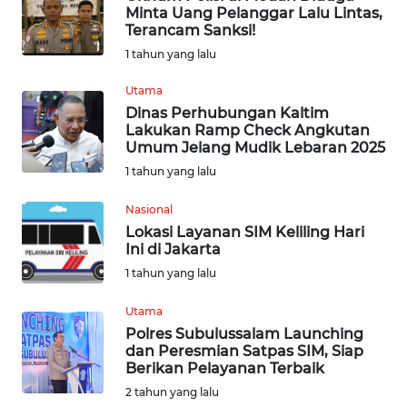
Minta Uang Pelanggar Lalu Lintas,
Terancam Sanksi!
INDEKS
1 tahun yang lalu
BERITA
Utama
KONTAK
Dinas Perhubungan Kaltim
KAMI
Lakukan Ramp Check Angkutan
Umum Jelang Mudik Lebaran 2025
INFO
1 tahun yang lalu
IKLAN
Nasional
Lokasi Layanan SIM Keliling Hari
TENTANG
Ini di Jakarta
KAMI
1 tahun yang lalu
PEDOMAN
Utama
MEDIA
Polres Subulussalam Launching
SIBER
dan Peresmian Satpas SIM, Siap
Berikan Pelayanan Terbaik
REDAKSI
2 tahun yang lalu