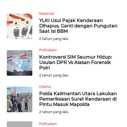
KARIR
Nasional
YLKI Usul Pajak Kendaraan
DISCLAIMER
Dihapus, Ganti dengan Pungutan
Saat Isi BBM
2 tahun yang lalu
Wahana
News
Polhukam
Regional
Kontroversi SIM Seumur Hidup:
Usulan DPR Vs Alasan Forensik
WN
Polri
SUMUT
2 tahun yang lalu
WN
Utama
JAKARTA
Polda Kalimantan Utara Lakukan
Pemeriksaan Surat Kendaraan di
Pintu Masuk Mapolda
WN
2 tahun yang lalu
JABAR
Polhukam