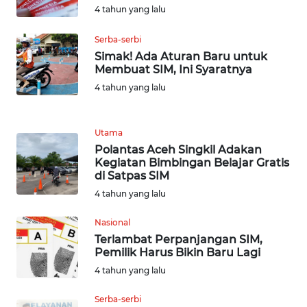
4 tahun yang lalu
WN
BOGOR
Serba-serbi
Simak! Ada Aturan Baru untuk
WN
Membuat SIM, Ini Syaratnya
DEPOK
4 tahun yang lalu
WN
Utama
TAPANULI
UTARA
Polantas Aceh Singkil Adakan
Kegiatan Bimbingan Belajar Gratis
di Satpas SIM
WN
4 tahun yang lalu
SAMOSIR
Nasional
WN
Terlambat Perpanjangan SIM,
PADANG
Pemilik Harus Bikin Baru Lagi
LAWAS
4 tahun yang lalu
Serba-serbi
WN