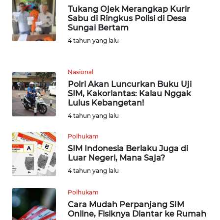
TAPANULI
Tukang Ojek Merangkap Kurir
TENGAH
Sabu di Ringkus Polisi di Desa
Sungai Bertam
WN DELI
4 tahun yang lalu
SERDANG
Nasional
WN
Polri Akan Luncurkan Buku Uji
TEBING
SIM, Kakorlantas: Kalau Nggak
TINGGI
Lulus Kebangetan!
4 tahun yang lalu
WN
PAKPAK
Polhukam
SIM Indonesia Berlaku Juga di
Luar Negeri, Mana Saja?
WN
KARAWANG
4 tahun yang lalu
Polhukam
WN
Cara Mudah Perpanjang SIM
BEKASI
Online, Fisiknya Diantar ke Rumah