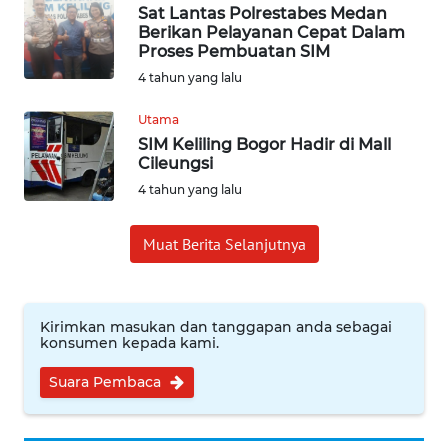
SUMEDANG
Sat Lantas Polrestabes Medan
Berikan Pelayanan Cepat Dalam
Proses Pembuatan SIM
WN
4 tahun yang lalu
CIANJUR
Utama
WN
SIM Keliling Bogor Hadir di Mall
KEPULAUAN
Cileungsi
SERIBU
4 tahun yang lalu
WN
Muat Berita Selanjutnya
TANGERANG
WN
Kirimkan masukan dan tanggapan anda sebagai
BINJAI
konsumen kepada kami.
WN
Suara Pembaca
CIREBON