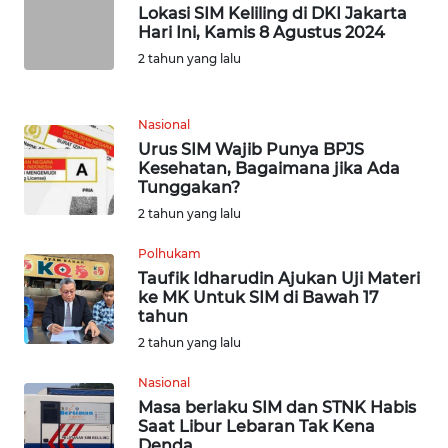
WN
Lokasi SIM Keliling di DKI Jakarta
BANTEN
Hari Ini, Kamis 8 Agustus 2024
2 tahun yang lalu
WN
NTT
Nasional
Urus SIM Wajib Punya BPJS
WN
Kesehatan, Bagaimana jika Ada
KEPRI
Tunggakan?
2 tahun yang lalu
WN
PAPUA
Polhukam
Taufik Idharudin Ajukan Uji Materi
ke MK Untuk SIM di Bawah 17
WN
tahun
PAPUA
2 tahun yang lalu
BARAT
Nasional
WN
Masa berlaku SIM dan STNK Habis
RIAU
Saat Libur Lebaran Tak Kena
Denda