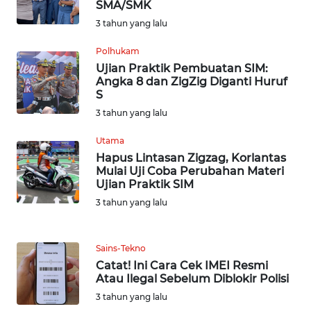
SMA/SMK
WN
3 tahun yang lalu
NUSANTARA
Polhukam
WN
Ujian Praktik Pembuatan SIM:
JOGJA
Angka 8 dan ZigZig Diganti Huruf
S
WN
3 tahun yang lalu
JATIM
Utama
Hapus Lintasan Zigzag, Korlantas
WN
Mulai Uji Coba Perubahan Materi
BALI
Ujian Praktik SIM
3 tahun yang lalu
WN
KALBAR
Sains-Tekno
Catat! Ini Cara Cek IMEI Resmi
WN
Atau Ilegal Sebelum Diblokir Polisi
KALTENG
3 tahun yang lalu