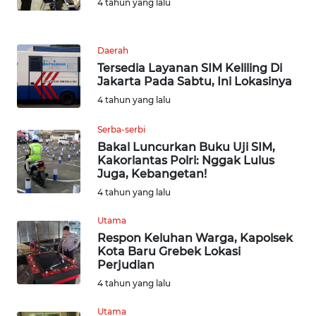
4 tahun yang lalu
WN
TAPANULI
SELATAN
Daerah
Tersedia Layanan SIM Keliling Di
Jakarta Pada Sabtu, Ini Lokasinya
WN
TANJUNG
4 tahun yang lalu
LESUNG
Serba-serbi
Bakal Luncurkan Buku Uji SIM,
WN
Kakorlantas Polri: Nggak Lulus
KARO
Juga, Kebangetan!
4 tahun yang lalu
WN
SIMALUNGUN
Utama
Respon Keluhan Warga, Kapolsek
Kota Baru Grebek Lokasi
WN
Perjudian
LABUHANBATU
4 tahun yang lalu
WN
Utama