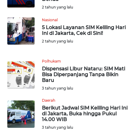
WN
2 tahun yang lalu
SERAMBI
Nasional
5 Lokasi Layanan SIM Keliling Hari
WN
Ini di Jakarta, Cek di Sini!
JAMBI
2 tahun yang lalu
WN
SULTRA
Polhukam
Dispensasi Libur Nataru: SIM Mati
Bisa Diperpanjang Tanpa Bikin
WN
Baru
NTB
3 tahun yang lalu
WN
Daerah
SULTENG
Berikut Jadwal SIM Keliling Hari Ini
di Jakarta, Buka hingga Pukul
14.00 WIB
WN
SULBAR
3 tahun yang lalu