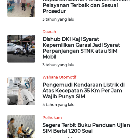
WN
Pelayanan Terbaik dan Sesuai
MALUKU
Prosedur
3 tahun yang lalu
WN
MALUT
Daerah
Dishub DKI Kaji Syarat
Kepemilikan Garasi Jadi Syarat
WN
Perpanjangan STNK atau SIM
DAIRI
Mobil
3 tahun yang lalu
WN
DANAU
Wahana Otomotif
TOBA
Pengemudi Kendaraan Listrik di
Atas Kecepatan 35 Km Per Jam
Wajib Punya SIM
WN
4 tahun yang lalu
NIAS
Polhukam
WN
Segera Terbit Buku Panduan Ujian
LANGKAT
SIM Berisi 1.200 Soal