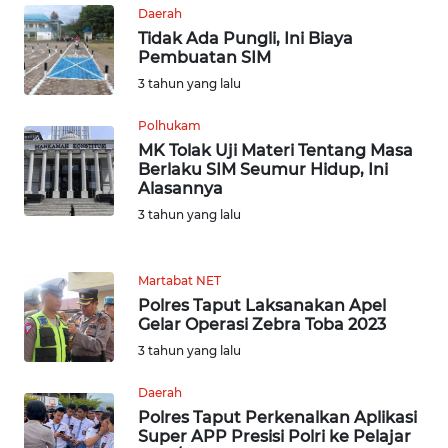
Daerah
WN
Tidak Ada Pungli, Ini Biaya
BABEL
Pembuatan SIM
3 tahun yang lalu
WN
SUMBAR
Polhukam
MK Tolak Uji Materi Tentang Masa
WN
Berlaku SIM Seumur Hidup, Ini
Alasannya
SUMSEL
3 tahun yang lalu
WN
BENGKULU
Martabat NET
Polres Taput Laksanakan Apel
WN
Gelar Operasi Zebra Toba 2023
LAMPUNG
3 tahun yang lalu
WN
Daerah
JATENG
Polres Taput Perkenalkan Aplikasi
Super APP Presisi Polri ke Pelajar