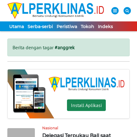
Utama
Serba-serbi
Peristiwa
Tokoh
Indeks
WAHANA
Tutup
TV
Berita dengan tagar
#anggrek
UTAMA
SERBA-
SERBI
PERISTIWA
Install Aplikasi
TOKOH
Nasional
Delegasi Terpukau Bali saat
Informasi