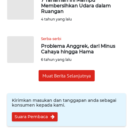
7 Tanaman ini Mampu
WN
Membersihkan Udara dalam
BANTEN
Ruangan
4 tahun yang lalu
WN
NTT
Serba-serbi
WN
Problema Anggrek, dari Minus
Cahaya hingga Hama
KEPRI
6 tahun yang lalu
WN
PAPUA
Muat Berita Selanjutnya
WN
PAPUA
Kirimkan masukan dan tanggapan anda sebagai
BARAT
konsumen kepada kami.
Suara Pembaca
WN
RIAU