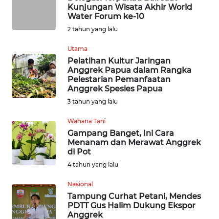
Kunjungan Wisata Akhir World
Water Forum ke-10
INDEKS
2 tahun yang lalu
BERITA
Utama
KONTAK
Pelatihan Kultur Jaringan
KAMI
Anggrek Papua dalam Rangka
Pelestarian Pemanfaatan
Anggrek Spesies Papua
INFO
3 tahun yang lalu
IKLAN
Wahana Tani
TENTANG
Gampang Banget, Ini Cara
KAMI
Menanam dan Merawat Anggrek
di Pot
PEDOMAN
4 tahun yang lalu
MEDIA
Nasional
SIBER
Tampung Curhat Petani, Mendes
PDTT Gus Halim Dukung Ekspor
REDAKSI
Anggrek