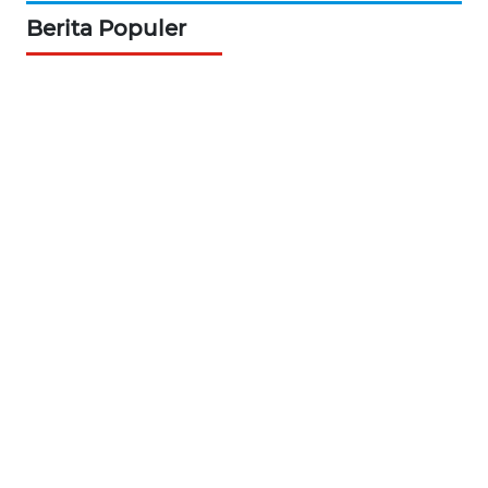
Berita Populer
WN
SERAMBI
WN
JAMBI
WN
SULTRA
WN
NTB
WN
SULTENG
WN
SULBAR