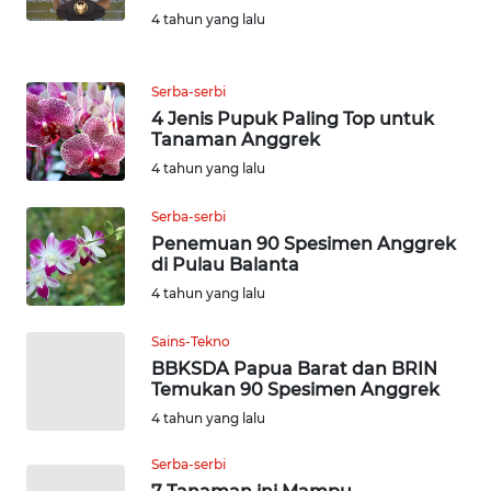
4 tahun yang lalu
KARIR
Serba-serbi
DISCLAIMER
4 Jenis Pupuk Paling Top untuk
Tanaman Anggrek
Wahana
4 tahun yang lalu
News
Regional
Serba-serbi
Penemuan 90 Spesimen Anggrek
WN
di Pulau Balanta
SUMUT
4 tahun yang lalu
WN
Sains-Tekno
JAKARTA
BBKSDA Papua Barat dan BRIN
Temukan 90 Spesimen Anggrek
WN
4 tahun yang lalu
JABAR
Serba-serbi