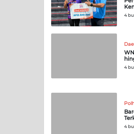
Per
Kem
WN
4 bu
JAMBI
WN
SULTRA
Dae
WN 
WN
hin
NTB
4 bu
WN
SULTENG
WN
Pol
SULBAR
Bar
Ter
WN
4 bu
BABEL