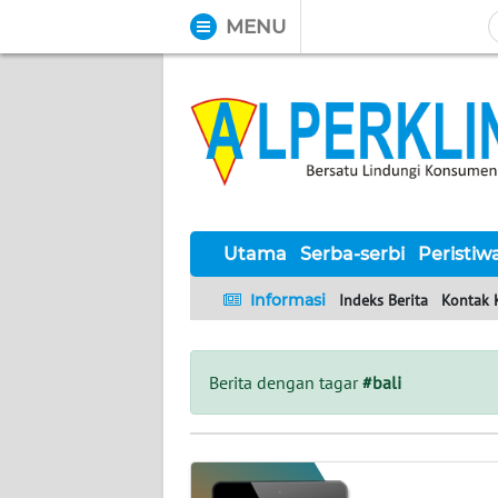
MENU
WAHANA
Tutup
TV
UTAMA
SERBA-
SERBI
Utama
Serba-serbi
Peristiw
Informasi
Indeks Berita
Kontak 
PERISTIWA
TOKOH
Berita dengan tagar
#bali
Informasi
INDEKS