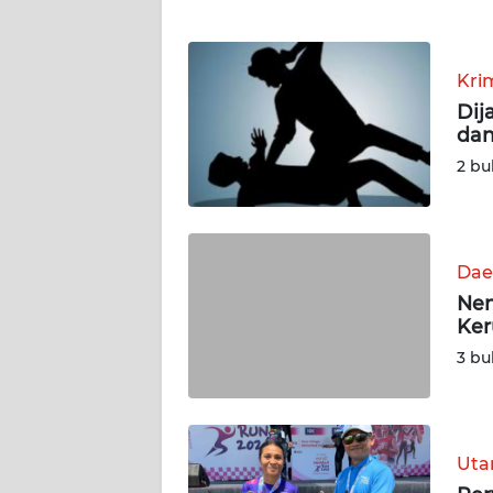
WN
NTT
Kri
WN
Dij
KEPRI
dan
2 bu
WN
PAPUA
Dae
WN
PAPUA
Nen
BARAT
Ker
3 bu
WN
RIAU
WN
Ut
SERAMBI