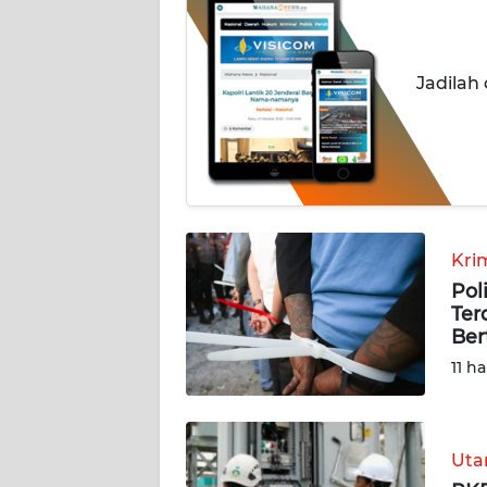
BERITA
KONTAK
Jadilah
KAMI
INFO
IKLAN
TENTANG
KAMI
Kri
Pol
PEDOMAN
Ter
MEDIA
Be
SIBER
11 ha
REDAKSI
Ut
KARIR