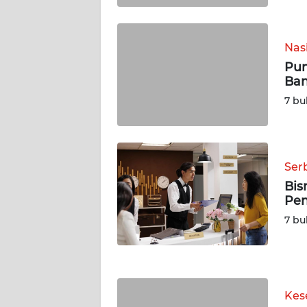
WN
KALSEL
Nas
Pun
WN
Ban
KALTIM
7 bu
WN
SULSEL
Ser
WN
Bis
GORONTALO
Pen
7 bu
WN
SULUT
WN
MALUKU
Kes