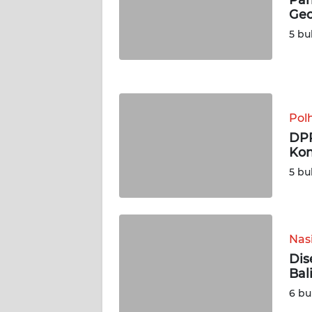
Geo
WN
5 bu
JOGJA
WN
JATIM
Pol
WN
DPR
BALI
Kon
5 bu
WN
KALBAR
WN
Nas
KALTENG
Dis
Bal
WN
6 bu
KALTARA