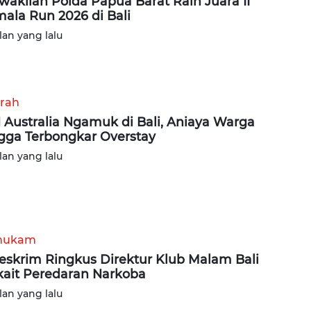
wakilan Polda Papua Barat Raih Juara II
ala Run 2026 di Bali
lan yang lalu
rah
Australia Ngamuk di Bali, Aniaya Warga
gga Terbongkar Overstay
lan yang lalu
hukam
eskrim Ringkus Direktur Klub Malam Bali
kait Peredaran Narkoba
lan yang lalu