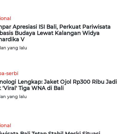
ional
par Apresiasi ISI Bali, Perkuat Pariwisata
basis Budaya Lewat Kalangan Widya
ardika V
lan yang lalu
ba-serbi
nologi Lengkap: Jaket Ojol Rp300 Ribu Jadi
t 'Viral' Tiga WNA di Bali
lan yang lalu
ional
iwisata Bali Tetap Stabil Meski Situasi