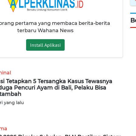
B
 orang pertama yang membaca berita-berita
terbaru Wahana News
Install Aplikasi
minal
isi Tetapkan 5 Tersangka Kasus Tewasnya
duga Pencuri Ayam di Bali, Pelaku Bisa
rtambah
ri yang lalu
ama