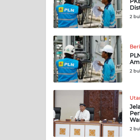
PKB
Dis
DISCLAIMER
2 bu
Wahana
News
Regional
Ber
PLN
WN
Ama
SUMUT
2 bu
WN
JAKARTA
Ut
WN
Jel
JABAR
Per
Wa
WN
2 bu
BANTEN