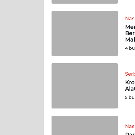
WN
SUMBAR
Nas
Men
Ber
WN
Mah
SUMSEL
4 bu
WN
BENGKULU
Ser
WN
Kro
LAMPUNG
Ala
5 bu
WN
JATENG
WN
Nas
NUSANTARA
Par