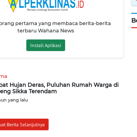
B
 orang pertama yang membaca berita-berita
terbaru Wahana News
Install Aplikasi
ama
bat Hujan Deras, Puluhan Rumah Warga di
eng Sikka Terendam
hun yang lalu
at Berita Selanjutnya