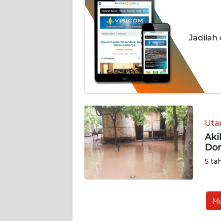
BERITA
KONTAK
Jadilah
KAMI
INFO
IKLAN
TENTANG
KAMI
Ut
Aki
PEDOMAN
Dor
MEDIA
SIBER
5 ta
REDAKSI
Mu
KARIR