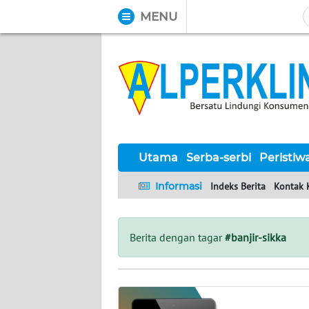
MENU
WAHANA
Tutup
TV
UTAMA
SERBA-
SERBI
Utama
Serba-serbi
Peristiw
Informasi
Indeks Berita
Kontak 
PERISTIWA
TOKOH
Berita dengan tagar
#banjir-sikka
Informasi
INDEKS