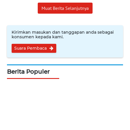
WN
Muat Berita Selanjutnya
KALTARA
WN
KALSEL
Kirimkan masukan dan tanggapan anda sebagai
konsumen kepada kami.
WN
Suara Pembaca
KALTIM
WN
Berita Populer
SULSEL
WN
GORONTALO
WN
SULUT