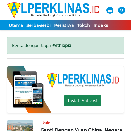
Utama
Serba-serbi
Peristiwa
Tokoh
Indeks
WAHANA
Tutup
TV
Berita dengan tagar
#ethiopia
UTAMA
SERBA-
SERBI
PERISTIWA
Install Aplikasi
TOKOH
Ekuin
Informasi
Ganti Dengan Yuan China, Negara