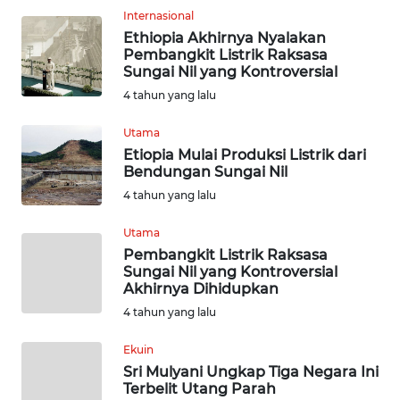
Internasional
KARIR
Ethiopia Akhirnya Nyalakan
Pembangkit Listrik Raksasa
Sungai Nil yang Kontroversial
DISCLAIMER
4 tahun yang lalu
Wahana
Utama
News
Etiopia Mulai Produksi Listrik dari
Regional
Bendungan Sungai Nil
4 tahun yang lalu
WN
SUMUT
Utama
Pembangkit Listrik Raksasa
Sungai Nil yang Kontroversial
WN
Akhirnya Dihidupkan
JAKARTA
4 tahun yang lalu
WN
Ekuin
JABAR
Sri Mulyani Ungkap Tiga Negara Ini
Terbelit Utang Parah