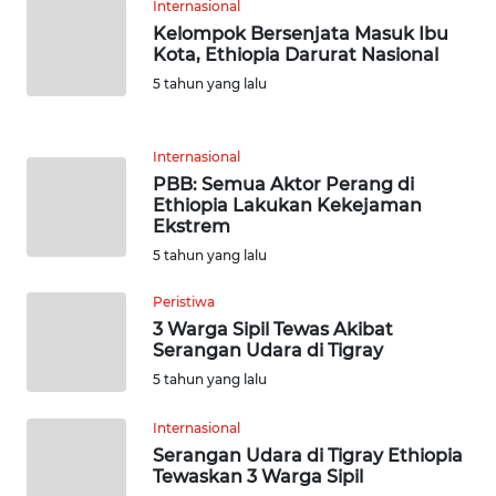
Internasional
WN
Kelompok Bersenjata Masuk Ibu
SERAMBI
Kota, Ethiopia Darurat Nasional
5 tahun yang lalu
WN
JAMBI
Internasional
PBB: Semua Aktor Perang di
WN
Ethiopia Lakukan Kekejaman
SULTRA
Ekstrem
5 tahun yang lalu
WN
NTB
Peristiwa
3 Warga Sipil Tewas Akibat
Serangan Udara di Tigray
WN
SULTENG
5 tahun yang lalu
Internasional
WN
Serangan Udara di Tigray Ethiopia
SULBAR
Tewaskan 3 Warga Sipil