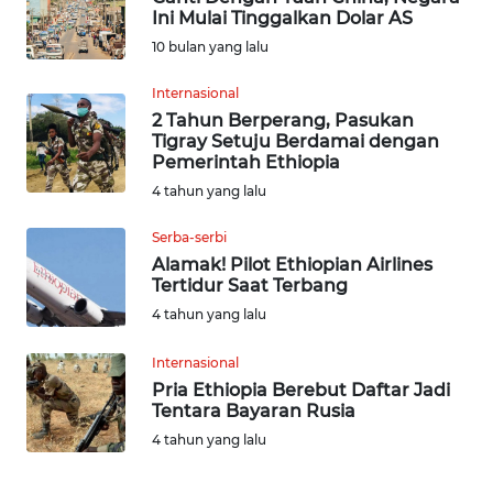
Ini Mulai Tinggalkan Dolar AS
INDEKS
10 bulan yang lalu
BERITA
Internasional
2 Tahun Berperang, Pasukan
KONTAK
Tigray Setuju Berdamai dengan
KAMI
Pemerintah Ethiopia
4 tahun yang lalu
INFO
IKLAN
Serba-serbi
Alamak! Pilot Ethiopian Airlines
Tertidur Saat Terbang
TENTANG
KAMI
4 tahun yang lalu
Internasional
PEDOMAN
Pria Ethiopia Berebut Daftar Jadi
MEDIA
Tentara Bayaran Rusia
SIBER
4 tahun yang lalu
REDAKSI