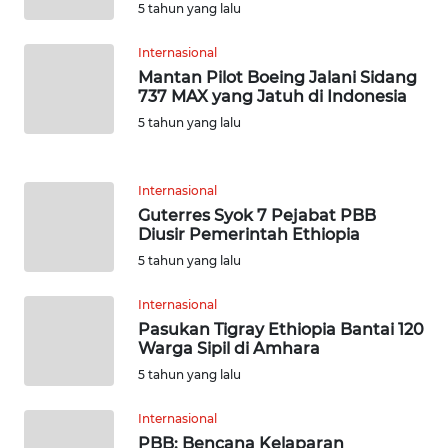
5 tahun yang lalu
WN
BABEL
Internasional
Mantan Pilot Boeing Jalani Sidang
WN
737 MAX yang Jatuh di Indonesia
SUMBAR
5 tahun yang lalu
WN
SUMSEL
Internasional
Guterres Syok 7 Pejabat PBB
Diusir Pemerintah Ethiopia
WN
5 tahun yang lalu
BENGKULU
Internasional
WN
Pasukan Tigray Ethiopia Bantai 120
LAMPUNG
Warga Sipil di Amhara
5 tahun yang lalu
WN
JATENG
Internasional
PBB: Bencana Kelaparan