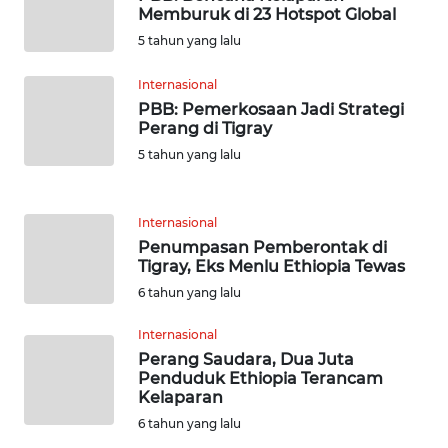
Memburuk di 23 Hotspot Global
WN
NUSANTARA
5 tahun yang lalu
Internasional
WN
PBB: Pemerkosaan Jadi Strategi
JOGJA
Perang di Tigray
5 tahun yang lalu
WN
JATIM
Internasional
WN
Penumpasan Pemberontak di
BALI
Tigray, Eks Menlu Ethiopia Tewas
6 tahun yang lalu
WN
KALBAR
Internasional
Perang Saudara, Dua Juta
Penduduk Ethiopia Terancam
WN
Kelaparan
KALTENG
6 tahun yang lalu