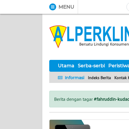
MENU
WAHANA
Tutup
TV
UTAMA
SERBA-
SERBI
Utama
Serba-serbi
Peristiw
Informasi
Indeks Berita
Kontak 
PERISTIWA
TOKOH
Berita dengan tagar
#fahruddin-kudad
Informasi
INDEKS