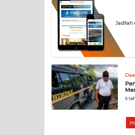
BERITA
KONTAK
Jadilah
KAMI
INFO
IKLAN
TENTANG
KAMI
Dae
Pen
PEDOMAN
Men
MEDIA
SIBER
5 ta
REDAKSI
Mu
KARIR