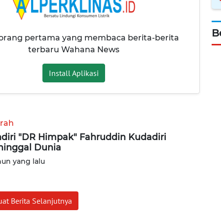
B
 orang pertama yang membaca berita-berita
terbaru Wahana News
Install Aplikasi
rah
diri "DR Himpak" Fahruddin Kudadiri
inggal Dunia
hun yang lalu
at Berita Selanjutnya