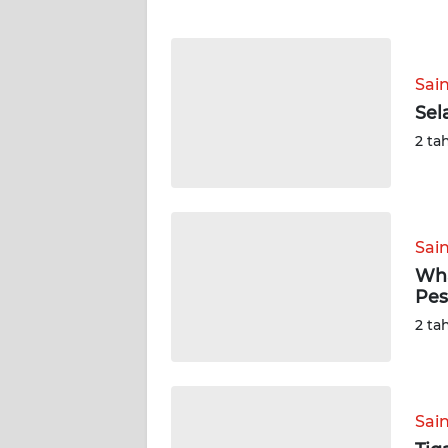
WN
NTT
Sai
WN
Sel
KEPRI
2 ta
WN
PAPUA
Sai
WN
PAPUA
Wha
BARAT
Pes
2 ta
WN
RIAU
WN
Sai
SERAMBI