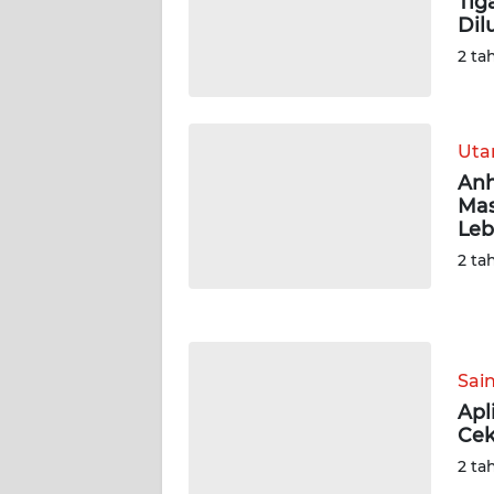
Tig
Dil
WN
2 ta
JAMBI
WN
Ut
SULTRA
Anh
Mas
WN
Leb
NTB
2 ta
WN
SULTENG
WN
Sai
SULBAR
Apl
Cek
WN
2 ta
BABEL