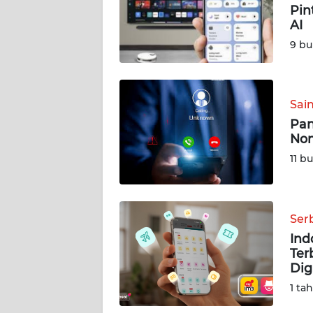
Pin
AI
DISCLAIMER
9 bu
Wahana
News
Regional
Sai
Pan
WN
Nom
SUMUT
11 b
WN
JAKARTA
Ser
WN
Ind
JABAR
Ter
Dig
WN
1 ta
BANTEN