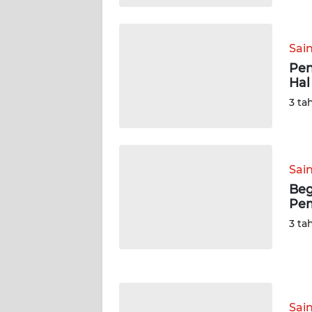
WN
KALSEL
Sai
Pen
WN
Hal
KALTIM
3 ta
WN
SULSEL
Sai
WN
Beg
GORONTALO
Pe
3 ta
WN
SULUT
WN
MALUKU
Sai