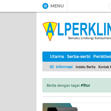
MENU
WAHANA
Tutup
TV
UTAMA
SERBA-
SERBI
Utama
Serba-serbi
Peristiw
Informasi
Indeks Berita
Kontak 
PERISTIWA
TOKOH
Berita dengan tagar
#fitur
Informasi
INDEKS