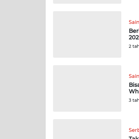
WN
SUMBAR
Sai
Ber
WN
202
SUMSEL
2 ta
WN
BENGKULU
Sai
WN
Bis
LAMPUNG
Wha
3 ta
WN
JATENG
WN
Ser
NUSANTARA
Tak