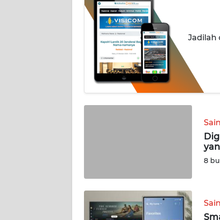
BERITA
KONTAK
Jadilah
KAMI
INFO
IKLAN
TENTANG
KAMI
Sai
Dig
PEDOMAN
yan
MEDIA
SIBER
8 bu
REDAKSI
Sai
KARIR
Sma