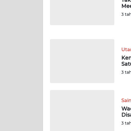
Mee
WN
3 ta
JOGJA
WN
JATIM
Ut
WN
Kem
BALI
Sat
3 ta
WN
KALBAR
WN
Sai
KALTENG
Wad
Dis
WN
3 ta
KALTARA