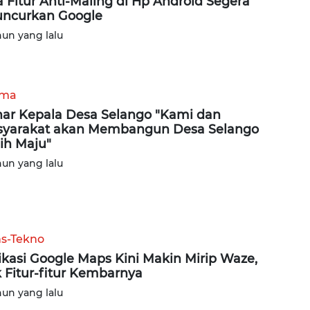
a Fitur Anti-Maling di Hp Android Segera
uncurkan Google
hun yang lalu
ama
ar Kepala Desa Selango "Kami dan
yarakat akan Membangun Desa Selango
ih Maju"
hun yang lalu
ns-Tekno
ikasi Google Maps Kini Makin Mirip Waze,
 Fitur-fitur Kembarnya
hun yang lalu