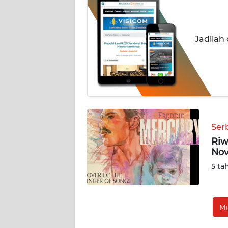
BERITA
KONTAK
Jadilah
KAMI
INFO
IKLAN
TENTANG
KAMI
Ser
Riw
PEDOMAN
Nov
MEDIA
SIBER
5 ta
REDAKSI
Mu
KARIR