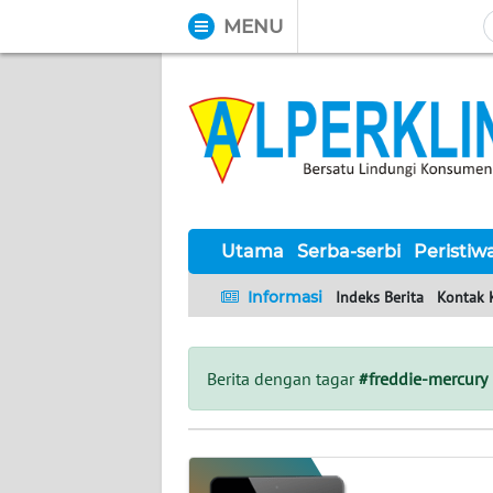
MENU
WAHANA
Tutup
TV
UTAMA
SERBA-
SERBI
Utama
Serba-serbi
Peristiw
Informasi
Indeks Berita
Kontak 
PERISTIWA
TOKOH
Berita dengan tagar
#freddie-mercury
Informasi
INDEKS