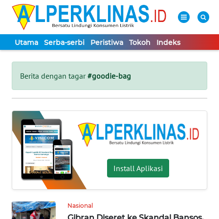
Utama
Serba-serbi
Peristiwa
Tokoh
Indeks
WAHANA
Tutup
TV
Berita dengan tagar
#goodie-bag
UTAMA
SERBA-
SERBI
PERISTIWA
Install Aplikasi
TOKOH
Nasional
Informasi
Gibran Diseret ke Skandal Bansos,