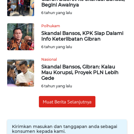
Begini Awalnya
INDEKS
6 tahun yang lalu
BERITA
Polhukam
Skandal Bansos, KPK Siap Dalami
KONTAK
Info Keterlibatan Gibran
KAMI
6 tahun yang lalu
INFO
Nasional
IKLAN
Skandal Bansos, Gibran: Kalau
Mau Korupsi, Proyek PLN Lebih
Gede
TENTANG
KAMI
6 tahun yang lalu
PEDOMAN
Muat Berita Selanjutnya
MEDIA
SIBER
Kirimkan masukan dan tanggapan anda sebagai
REDAKSI
konsumen kepada kami.