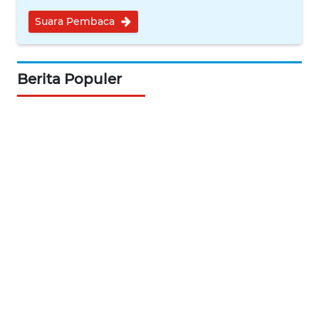
Suara Pembaca
KARIR
DISCLAIMER
Berita Populer
Wahana
News
Regional
WN
SUMUT
WN
JAKARTA
WN
JABAR