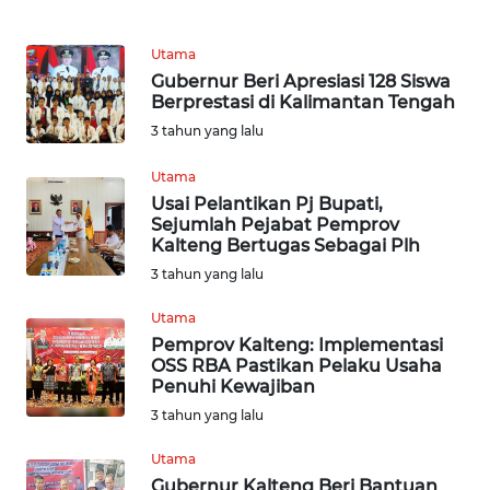
KARIR
Utama
Gubernur Beri Apresiasi 128 Siswa
DISCLAIMER
Berprestasi di Kalimantan Tengah
3 tahun yang lalu
Wahana
News
Utama
Regional
Usai Pelantikan Pj Bupati,
Sejumlah Pejabat Pemprov
Kalteng Bertugas Sebagai Plh
WN
3 tahun yang lalu
SUMUT
Utama
WN
Pemprov Kalteng: Implementasi
JAKARTA
OSS RBA Pastikan Pelaku Usaha
Penuhi Kewajiban
WN
3 tahun yang lalu
JABAR
Utama
Gubernur Kalteng Beri Bantuan