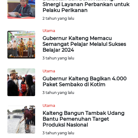
Sinergi Layanan Perbankan untuk
Pelaku Perikanan
INDEKS
2 tahun yang lalu
BERITA
Utama
KONTAK
Gubernur Kalteng Memacu
KAMI
Semangat Pelajar Melalui Sukses
Belajar 2024
INFO
3 tahun yang lalu
IKLAN
Utama
Gubernur Kalteng Bagikan 4.000
TENTANG
Paket Sembako di Kotim
KAMI
3 tahun yang lalu
PEDOMAN
Utama
MEDIA
Kalteng Bangun Tambak Udang
SIBER
Bantu Pemenuhan Target
Produksi Nasional
REDAKSI
3 tahun yang lalu