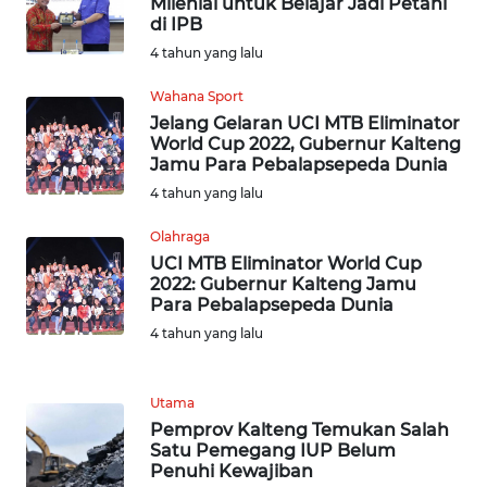
Milenial untuk Belajar Jadi Petani
WN
di IPB
NUSANTARA
4 tahun yang lalu
WN
Wahana Sport
JOGJA
Jelang Gelaran UCI MTB Eliminator
World Cup 2022, Gubernur Kalteng
Jamu Para Pebalapsepeda Dunia
WN
4 tahun yang lalu
JATIM
Olahraga
WN
UCI MTB Eliminator World Cup
BALI
2022: Gubernur Kalteng Jamu
Para Pebalapsepeda Dunia
4 tahun yang lalu
WN
KALBAR
Utama
WN
Pemprov Kalteng Temukan Salah
KALTENG
Satu Pemegang IUP Belum
Penuhi Kewajiban