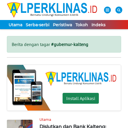
Utama
Serba-serbi
Peristiwa
Tokoh
Indeks
WAHANA
Tutup
TV
Berita dengan tagar
#gubernur-kalteng
UTAMA
SERBA-
SERBI
PERISTIWA
Install Aplikasi
TOKOH
Utama
Dislutkan dan Bank Kalteng:
Informasi