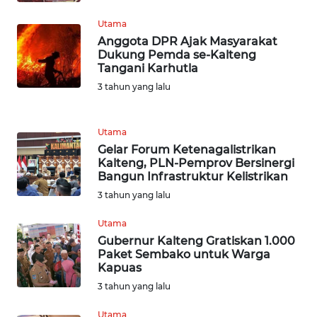
WN
Utama
SERAMBI
Anggota DPR Ajak Masyarakat
Dukung Pemda se-Kalteng
Tangani Karhutla
WN
JAMBI
3 tahun yang lalu
WN
Utama
SULTRA
Gelar Forum Ketenagalistrikan
Kalteng, PLN-Pemprov Bersinergi
WN
Bangun Infrastruktur Kelistrikan
NTB
3 tahun yang lalu
Utama
WN
Gubernur Kalteng Gratiskan 1.000
SULTENG
Paket Sembako untuk Warga
Kapuas
WN
3 tahun yang lalu
SULBAR
Utama