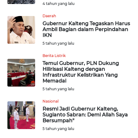
WN
4 tahun yang lalu
KALTARA
Daerah
Gubernur Kalteng Tegaskan Harus
WN
Ambil Bagian dalam Perpindahan
KALSEL
IKN
5 tahun yang lalu
WN
KALTIM
Berita Listrik
Temui Gubernur, PLN Dukung
Hilirisasi Kalteng dengan
WN
Infrastruktur Kelistrikan Yang
SULSEL
Memadai
5 tahun yang lalu
WN
GORONTALO
Nasional
Resmi Jadi Gubernur Kalteng,
Sugianto Sabran: Demi Allah Saya
WN
Bersumpah"
SULUT
5 tahun yang lalu