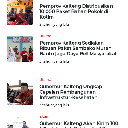
WN
Pemprov Kalteng Distribusikan
10.000 Paket Bahan Pokok di
BABEL
Kotim
3 tahun yang lalu
WN
SUMBAR
Utama
Pemprov Kalteng Sediakan
WN
Ribuan Paket Sembako Murah
Bantu jaga Daya Beli Masyarakat
SUMSEL
3 tahun yang lalu
WN
BENGKULU
Utama
Gubernur Kalteng Ungkap
WN
Capaian Pembangunan
LAMPUNG
Infrastruktur-Kesehatan
3 tahun yang lalu
WN
Ekuin
JATENG
Gubernur Kalteng Akan Kirim 100