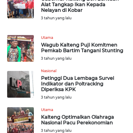
WN
Alat Tangkap Ikan Kepada
BANTEN
Nelayan di Kobar
3 tahun yang lalu
WN
NTT
Utama
Wagub Kalteng Puji Komitmen
WN
Pemkab Bartim Tangani Stunting
KEPRI
3 tahun yang lalu
WN
Nasional
PAPUA
Petinggi Dua Lembaga Survei
Indikator dan Poltracking
Diperiksa KPK
WN
PAPUA
3 tahun yang lalu
BARAT
Utama
Kalteng Optimalkan Olahraga
WN
Nasional Pacu Perekonomian
RIAU
3 tahun yang lalu