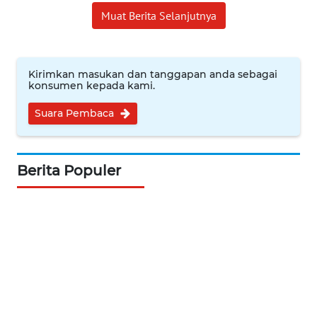
WN
Muat Berita Selanjutnya
MALUKU
WN
MALUT
Kirimkan masukan dan tanggapan anda sebagai
konsumen kepada kami.
WN
Suara Pembaca
DAIRI
WN
Berita Populer
DANAU
TOBA
WN
NIAS
WN
LANGKAT