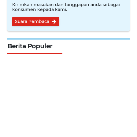
Kirimkan masukan dan tanggapan anda sebagai
WN
konsumen kepada kami.
SERAMBI
Suara Pembaca
WN
JAMBI
Berita Populer
WN
SULTRA
WN
NTB
WN
SULTENG
WN
SULBAR