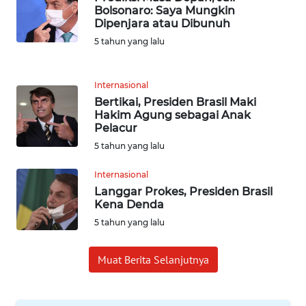
WN
Bolsonaro: Saya Mungkin
BANTEN
Dipenjara atau Dibunuh
5 tahun yang lalu
WN
NTT
Internasional
Bertikai, Presiden Brasil Maki
WN
Hakim Agung sebagai Anak
KEPRI
Pelacur
5 tahun yang lalu
WN
PAPUA
Internasional
Langgar Prokes, Presiden Brasil
Kena Denda
WN
PAPUA
5 tahun yang lalu
BARAT
Muat Berita Selanjutnya
WN
RIAU