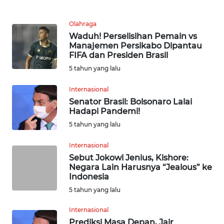
KARIR
Olahraga
Waduh! Perselisihan Pemain vs
DISCLAIMER
Manajemen Persikabo Dipantau
FIFA dan Presiden Brasil
5 tahun yang lalu
Wahana
News
Regional
Internasional
Senator Brasil: Bolsonaro Lalai
Hadapi Pandemi!
WN
5 tahun yang lalu
SUMUT
Internasional
WN
Sebut Jokowi Jenius, Kishore:
JAKARTA
Negara Lain Harusnya “Jealous” ke
Indonesia
WN
5 tahun yang lalu
JABAR
Internasional
Prediksi Masa Depan, Jair