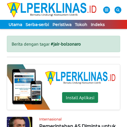
Utama
Serba-serbi
Peristiwa
Tokoh
Indeks
WAHANA
Tutup
TV
Berita dengan tagar
#jair-bolsonaro
UTAMA
SERBA-
SERBI
PERISTIWA
Install Aplikasi
TOKOH
Internasional
Informasi
Pemerintahan AS Diminta untuk