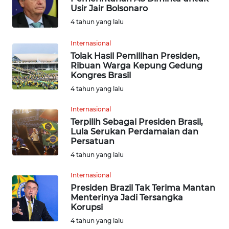
Usir Jair Bolsonaro
INDEKS
4 tahun yang lalu
BERITA
Internasional
Tolak Hasil Pemilihan Presiden,
KONTAK
Ribuan Warga Kepung Gedung
KAMI
Kongres Brasil
4 tahun yang lalu
INFO
IKLAN
Internasional
Terpilih Sebagai Presiden Brasil,
Lula Serukan Perdamaian dan
TENTANG
Persatuan
KAMI
4 tahun yang lalu
PEDOMAN
Internasional
MEDIA
Presiden Brazil Tak Terima Mantan
SIBER
Menterinya Jadi Tersangka
Korupsi
REDAKSI
4 tahun yang lalu