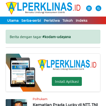
Utama
Serba-serbi
Peristiwa
Tokoh
Indeks
WAHANA
Tutup
TV
Berita dengan tagar
#kodam-udayana
UTAMA
SERBA-
SERBI
PERISTIWA
Install Aplikasi
TOKOH
Polhukam
Kematian Prada Lucky di NTT, TNI
Informasi