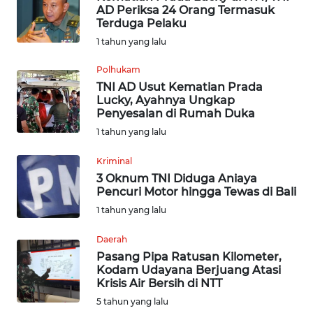
AD Periksa 24 Orang Termasuk
Terduga Pelaku
INDEKS
1 tahun yang lalu
BERITA
Polhukam
KONTAK
TNI AD Usut Kematian Prada
KAMI
Lucky, Ayahnya Ungkap
Penyesalan di Rumah Duka
INFO
1 tahun yang lalu
IKLAN
Kriminal
3 Oknum TNI Diduga Aniaya
TENTANG
Pencuri Motor hingga Tewas di Bali
KAMI
1 tahun yang lalu
PEDOMAN
Daerah
MEDIA
Pasang Pipa Ratusan Kilometer,
SIBER
Kodam Udayana Berjuang Atasi
Krisis Air Bersih di NTT
REDAKSI
5 tahun yang lalu