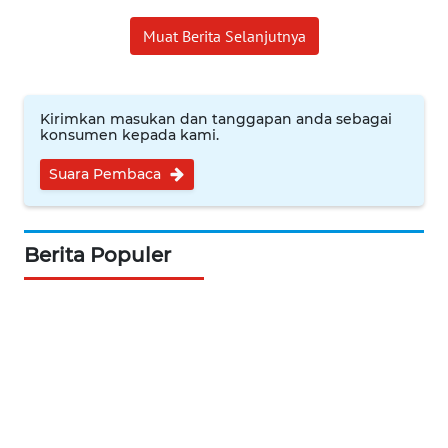
Muat Berita Selanjutnya
KARIR
DISCLAIMER
Kirimkan masukan dan tanggapan anda sebagai
konsumen kepada kami.
Wahana
News
Suara Pembaca
Regional
WN
Berita Populer
SUMUT
WN
JAKARTA
WN
JABAR