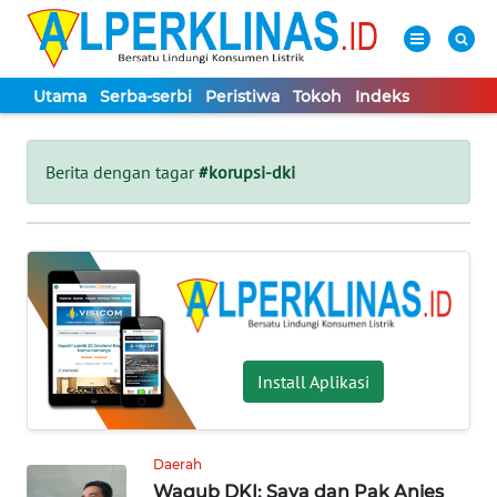
Utama
Serba-serbi
Peristiwa
Tokoh
Indeks
WAHANA
Tutup
TV
Berita dengan tagar
#korupsi-dki
UTAMA
SERBA-
SERBI
PERISTIWA
Install Aplikasi
TOKOH
Daerah
Wagub DKI: Saya dan Pak Anies
Informasi