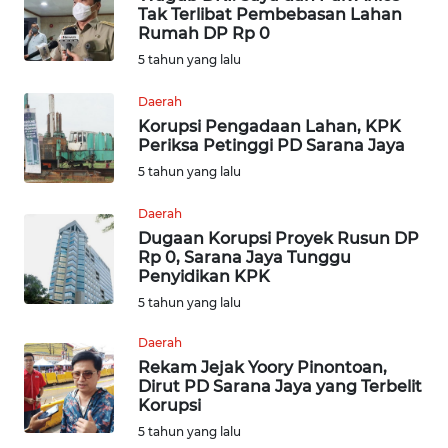
Tak Terlibat Pembebasan Lahan
Rumah DP Rp 0
INDEKS
5 tahun yang lalu
BERITA
Daerah
KONTAK
Korupsi Pengadaan Lahan, KPK
KAMI
Periksa Petinggi PD Sarana Jaya
5 tahun yang lalu
INFO
IKLAN
Daerah
Dugaan Korupsi Proyek Rusun DP
Rp 0, Sarana Jaya Tunggu
TENTANG
Penyidikan KPK
KAMI
5 tahun yang lalu
PEDOMAN
Daerah
MEDIA
Rekam Jejak Yoory Pinontoan,
SIBER
Dirut PD Sarana Jaya yang Terbelit
Korupsi
REDAKSI
5 tahun yang lalu