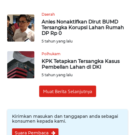
KARIR
Daerah
Anies Nonaktifkan Dirut BUMD
DISCLAIMER
Tersangka Korupsi Lahan Rumah
DP Rp 0
5 tahun yang lalu
Wahana
News
Regional
Polhukam
KPK Tetapkan Tersangka Kasus
Pembelian Lahan di DKI
WN
5 tahun yang lalu
SUMUT
Muat Berita Selanjutnya
WN
JAKARTA
WN
Kirimkan masukan dan tanggapan anda sebagai
JABAR
konsumen kepada kami.
Suara Pembaca