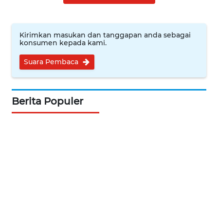
WN
KALTARA
Kirimkan masukan dan tanggapan anda sebagai
WN
konsumen kepada kami.
KALSEL
Suara Pembaca
WN
KALTIM
Berita Populer
WN
SULSEL
WN
GORONTALO
WN
SULUT