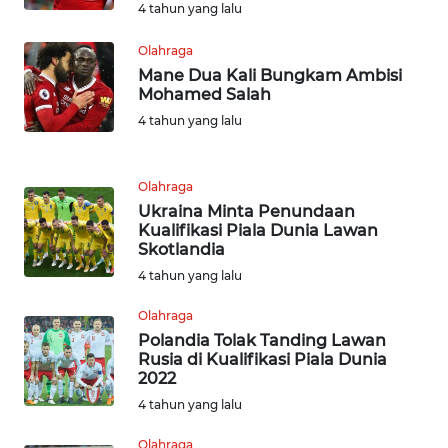
4 tahun yang lalu
WN
SERAMBI
Olahraga
Mane Dua Kali Bungkam Ambisi
Mohamed Salah
WN
JAMBI
4 tahun yang lalu
WN
Olahraga
SULTRA
Ukraina Minta Penundaan
Kualifikasi Piala Dunia Lawan
WN
Skotlandia
NTB
4 tahun yang lalu
Olahraga
WN
Polandia Tolak Tanding Lawan
SULTENG
Rusia di Kualifikasi Piala Dunia
2022
WN
4 tahun yang lalu
SULBAR
Olahraga