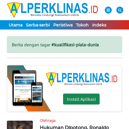
Utama
Serba-serbi
Peristiwa
Tokoh
Indeks
WAHANA
Tutup
TV
Berita dengan tagar
#kualifikasi-piala-dunia
UTAMA
SERBA-
SERBI
PERISTIWA
Install Aplikasi
TOKOH
Olahraga
Hukuman Dipotong, Ronaldo
Informasi