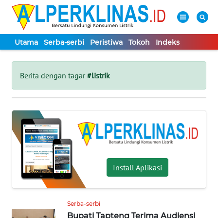
Utama
Serba-serbi
Peristiwa
Tokoh
Indeks
WAHANA
Tutup
TV
Berita dengan tagar
#listrik
UTAMA
SERBA-
SERBI
PERISTIWA
Install Aplikasi
TOKOH
Serba-serbi
Bupati Tapteng Terima Audiensi
Informasi