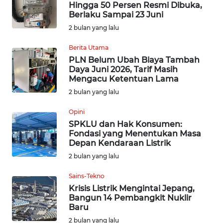
Hingga 50 Persen Resmi Dibuka,
WN
Berlaku Sampai 23 Juni
NUSANTARA
2 bulan yang lalu
WN
Berita Utama
JOGJA
PLN Belum Ubah Biaya Tambah
Daya Juni 2026, Tarif Masih
Mengacu Ketentuan Lama
WN
JATIM
2 bulan yang lalu
Opini
WN
SPKLU dan Hak Konsumen:
BALI
Fondasi yang Menentukan Masa
Depan Kendaraan Listrik
WN
2 bulan yang lalu
KALBAR
Sains-Tekno
Krisis Listrik Mengintai Jepang,
WN
Bangun 14 Pembangkit Nuklir
KALTENG
Baru
2 bulan yang lalu