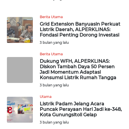
WN
KALTARA
Berita Utama
Grid Extension Banyuasin Perkuat
WN
Listrik Daerah, ALPERKLINAS:
KALSEL
Fondasi Penting Dorong Investasi
3 bulan yang lalu
WN
KALTIM
Berita Utama
Dukung WFH, ALPERKLINAS:
Diskon Tambah Daya 50 Persen
WN
Jadi Momentum Adaptasi
SULSEL
Konsumsi Listrik Rumah Tangga
3 bulan yang lalu
WN
GORONTALO
Utama
Listrik Padam Jelang Acara
Puncak Perayaan Hari Jadi ke-348,
WN
Kota Gunungsitoli Gelap
SULUT
3 bulan yang lalu