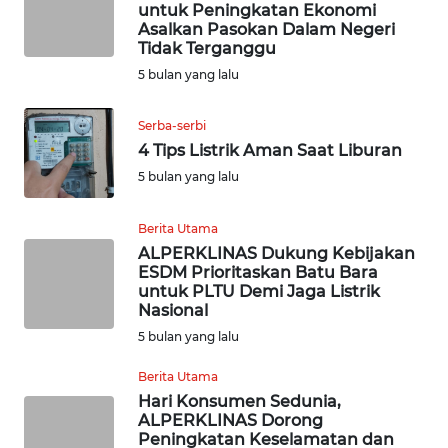
untuk Peningkatan Ekonomi
WN
Asalkan Pasokan Dalam Negeri
BOGOR
Tidak Terganggu
5 bulan yang lalu
WN
DEPOK
Serba-serbi
4 Tips Listrik Aman Saat Liburan
WN
5 bulan yang lalu
TAPANULI
UTARA
Berita Utama
ALPERKLINAS Dukung Kebijakan
WN
ESDM Prioritaskan Batu Bara
SAMOSIR
untuk PLTU Demi Jaga Listrik
Nasional
5 bulan yang lalu
WN
PADANG
Berita Utama
LAWAS
Hari Konsumen Sedunia,
ALPERKLINAS Dorong
WN
Peningkatan Keselamatan dan