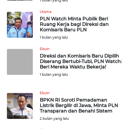
1 bulan yang lalu
WN
Utama
SERAMBI
PLN Watch Minta Publik Beri
Ruang Kerja bagi Direksi dan
WN
Komisaris Baru PLN
JAMBI
1 bulan yang lalu
Ekuin
WN
SULTRA
Direksi dan Komisaris Baru Dipilih
Diserang Bertubi-Tubi, PLN Watch:
Beri Mereka Waktu Bekerja!
WN
1 bulan yang lalu
NTB
WN
Ekuin
SULTENG
BPKN RI Soroti Pemadaman
Listrik Bergilir di Jawa, Minta PLN
Transparan dan Benahi Sistem
WN
2 bulan yang lalu
SULBAR