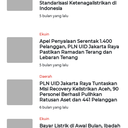
Standarisasi Ketenagalistrikan di
SUMEDANG
Indonesia
5 bulan yang lalu
WN
CIANJUR
Ekuin
WN
Apel Penyalaan Serentak 1.400
KEPULAUAN
Pelanggan, PLN UID Jakarta Raya
SERIBU
Pastikan Ramadan Terang dan
Lebaran Tenang
5 bulan yang lalu
WN
TANGERANG
Daerah
PLN UID Jakarta Raya Tuntaskan
WN
Misi Recovery Kelistrikan Aceh, 90
BINJAI
Personel Berhasil Pulihkan
Ratusan Aset dan 441 Pelanggan
6 bulan yang lalu
WN
CIREBON
Ekuin
Bayar Listrik di Awal Bulan, Ibadah