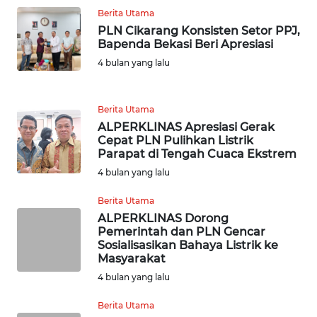
WN
Berita Utama
MALUKU
PLN Cikarang Konsisten Setor PPJ,
Bapenda Bekasi Beri Apresiasi
WN
4 bulan yang lalu
MALUT
WN
Berita Utama
DAIRI
ALPERKLINAS Apresiasi Gerak
Cepat PLN Pulihkan Listrik
Parapat di Tengah Cuaca Ekstrem
WN
4 bulan yang lalu
DANAU
TOBA
Berita Utama
ALPERKLINAS Dorong
WN
Pemerintah dan PLN Gencar
NIAS
Sosialisasikan Bahaya Listrik ke
Masyarakat
4 bulan yang lalu
WN
LANGKAT
Berita Utama