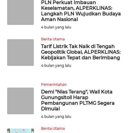
PLN Perkuat Imbauan
WN
Keselamatan, ALPERKLINAS:
TAPANULI
Langkah PLN Wujudkan Budaya
Aman Nasional
SELATAN
4 bulan yang lalu
WN
Berita Utama
TANJUNG
Tarif Listrik Tak Naik di Tengah
LESUNG
Geopolitik Global, ALPERKLINAS:
Kebijakan Tepat dan Berimbang
WN
4 bulan yang lalu
KARO
Pemerintahan
WN
Demi "Nias Terang", Wali Kota
SIMALUNGUN
Gunungsitoli Harap
Pembangunan PLTMG Segera
WN
Dimulai
LABUHANBATU
4 bulan yang lalu
Berita Utama
WN