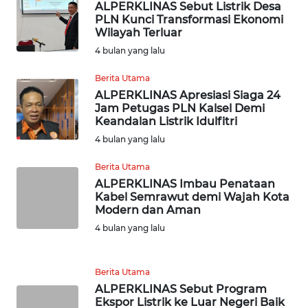
ALPERKLINAS Sebut Listrik Desa
TAPANULI
PLN Kunci Transformasi Ekonomi
TENGAH
Wilayah Terluar
4 bulan yang lalu
WN DELI
SERDANG
Berita Utama
ALPERKLINAS Apresiasi Siaga 24
Jam Petugas PLN Kalsel Demi
WN
Keandalan Listrik Idulfitri
TEBING
TINGGI
4 bulan yang lalu
Berita Utama
WN
ALPERKLINAS Imbau Penataan
PAKPAK
Kabel Semrawut demi Wajah Kota
Modern dan Aman
WN
4 bulan yang lalu
KARAWANG
Berita Utama
WN
ALPERKLINAS Sebut Program
BEKASI
Ekspor Listrik ke Luar Negeri Baik