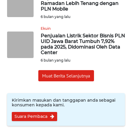
WN
Ramadan Lebih Tenang dengan
INDRAMAYU
PLN Mobile
6 bulan yang lalu
WN
Ekuin
KUNINGAN
Penjualan Listrik Sektor Bisnis PLN
UID Jawa Barat Tumbuh 7,92%
WN
pada 2025, Didominasi Oleh Data
MAJALENGKA
Center
6 bulan yang lalu
WN
SUBANG
Muat Berita Selanjutnya
WN
SUKABUMI
Kirimkan masukan dan tanggapan anda sebagai
konsumen kepada kami.
WN
Suara Pembaca
PURWAKARTA