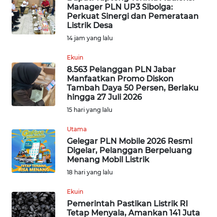
Manager PLN UP3 Sibolga:
Perkuat Sinergi dan Pemerataan
INDEKS
Listrik Desa
BERITA
14 jam yang lalu
KONTAK
Ekuin
KAMI
8.563 Pelanggan PLN Jabar
Manfaatkan Promo Diskon
Tambah Daya 50 Persen, Berlaku
INFO
hingga 27 Juli 2026
IKLAN
15 hari yang lalu
TENTANG
Utama
KAMI
Gelegar PLN Mobile 2026 Resmi
Digelar, Pelanggan Berpeluang
Menang Mobil Listrik
PEDOMAN
18 hari yang lalu
MEDIA
SIBER
Ekuin
Pemerintah Pastikan Listrik RI
REDAKSI
Tetap Menyala, Amankan 141 Juta