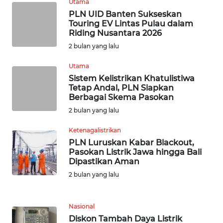
Utama
WN
PLN UID Banten Sukseskan
BABEL
Touring EV Lintas Pulau dalam
Riding Nusantara 2026
WN
2 bulan yang lalu
SUMBAR
Utama
Sistem Kelistrikan Khatulistiwa
WN
Tetap Andal, PLN Siapkan
SUMSEL
Berbagai Skema Pasokan
2 bulan yang lalu
WN
BENGKULU
Ketenagalistrikan
PLN Luruskan Kabar Blackout,
Pasokan Listrik Jawa hingga Bali
WN
Dipastikan Aman
LAMPUNG
2 bulan yang lalu
WN
JATENG
Nasional
Diskon Tambah Daya Listrik