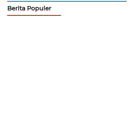
WN
PRIANGAN
Berita Populer
TIMUR
WN
SEMARANG
WN
SOLO
WN
BOROBUDUR
WN
MADURA
WN
SURABAYA