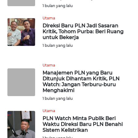
WN
1 bulan yang lalu
BANTEN
Utama
WN
Direksi Baru PLN Jadi Sasaran
NTT
Kritik, Tohom Purba: Beri Ruang
untuk Bekerja
1 bulan yang lalu
WN
KEPRI
Utama
WN
Manajemen PLN yang Baru
PAPUA
Ditunjuk Dihantam Kritik, PLN
Watch: Jangan Terburu-buru
Menghakimi
WN
1 bulan yang lalu
PAPUA
BARAT
Utama
PLN Watch Minta Publik Beri
WN
Waktu Direksi Baru PLN Benahi
RIAU
Sistem Kelistrikan