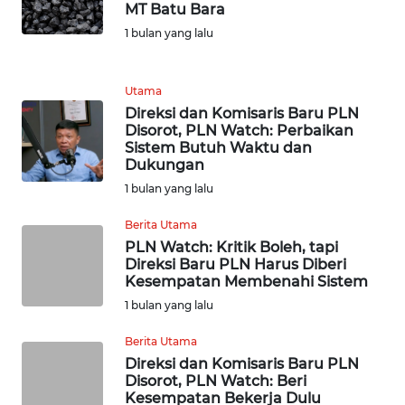
MT Batu Bara
KARIR
1 bulan yang lalu
DISCLAIMER
Utama
Direksi dan Komisaris Baru PLN
Wahana
Disorot, PLN Watch: Perbaikan
News
Sistem Butuh Waktu dan
Regional
Dukungan
1 bulan yang lalu
WN
Berita Utama
SUMUT
PLN Watch: Kritik Boleh, tapi
Direksi Baru PLN Harus Diberi
WN
Kesempatan Membenahi Sistem
JAKARTA
1 bulan yang lalu
Berita Utama
WN
JABAR
Direksi dan Komisaris Baru PLN
Disorot, PLN Watch: Beri
Kesempatan Bekerja Dulu