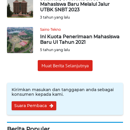
Mahasiswa Baru Melalui Jalur
UTBK SNBT 2023
INDEKS
3 tahun yang lalu
BERITA
Sains-Tekno
KONTAK
Ini Kuota Penerimaan Mahasiswa
KAMI
Baru UI Tahun 2021
5 tahun yang lalu
INFO
IKLAN
Muat Berita Selanjutnya
TENTANG
KAMI
Kirimkan masukan dan tanggapan anda sebagai
konsumen kepada kami.
PEDOMAN
MEDIA
Suara Pembaca
SIBER
REDAKSI
Berita Populer