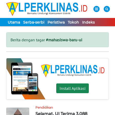
Utama
Serba-serbi
Peristiwa
Tokoh
Indeks
WAHANA
Tutup
TV
Berita dengan tagar
#mahasiswa-baru-ui
UTAMA
SERBA-
SERBI
PERISTIWA
Install Aplikasi
TOKOH
Pendidikan
Selamat, UI Terima 3.088
Informasi