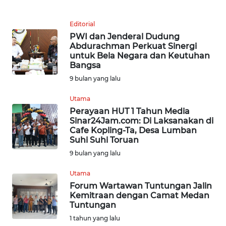
KARIR
Editorial
PWI dan Jenderal Dudung
DISCLAIMER
Abdurachman Perkuat Sinergi
untuk Bela Negara dan Keutuhan
Bangsa
Wahana
9 bulan yang lalu
News
Regional
Utama
Perayaan HUT 1 Tahun Media
WN
Sinar24Jam.com: Di Laksanakan di
SUMUT
Cafe Kopling-Ta, Desa Lumban
Suhi Suhi Toruan
9 bulan yang lalu
WN
JAKARTA
Utama
Forum Wartawan Tuntungan Jalin
WN
Kemitraan dengan Camat Medan
JABAR
Tuntungan
1 tahun yang lalu