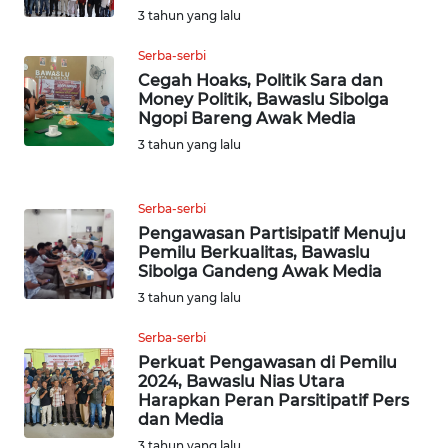
3 tahun yang lalu
WN
TAPANULI
Serba-serbi
SELATAN
Cegah Hoaks, Politik Sara dan
Money Politik, Bawaslu Sibolga
Ngopi Bareng Awak Media
WN
TANJUNG
3 tahun yang lalu
LESUNG
Serba-serbi
WN
Pengawasan Partisipatif Menuju
KARO
Pemilu Berkualitas, Bawaslu
Sibolga Gandeng Awak Media
WN
3 tahun yang lalu
SIMALUNGUN
Serba-serbi
Perkuat Pengawasan di Pemilu
WN
2024, Bawaslu Nias Utara
LABUHANBATU
Harapkan Peran Parsitipatif Pers
dan Media
WN
3 tahun yang lalu