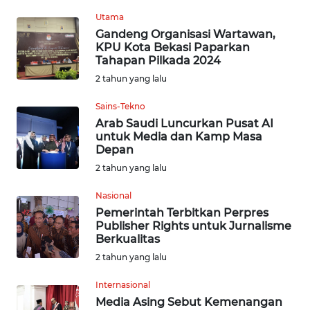
WN
Utama
KALTARA
Gandeng Organisasi Wartawan,
KPU Kota Bekasi Paparkan
WN
Tahapan Pilkada 2024
KALSEL
2 tahun yang lalu
Sains-Tekno
WN
Arab Saudi Luncurkan Pusat AI
KALTIM
untuk Media dan Kamp Masa
Depan
WN
2 tahun yang lalu
SULSEL
Nasional
Pemerintah Terbitkan Perpres
WN
Publisher Rights untuk Jurnalisme
GORONTALO
Berkualitas
2 tahun yang lalu
WN
SULUT
Internasional
Media Asing Sebut Kemenangan