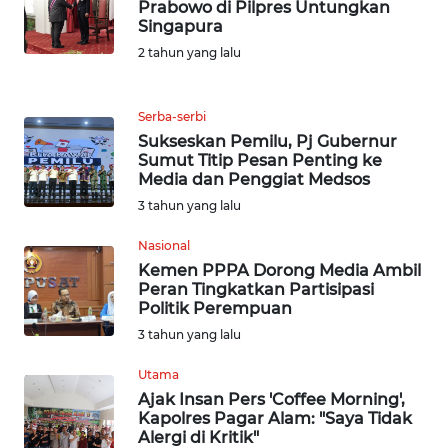
Prabowo di Pilpres Untungkan
WN
Singapura
MALUKU
2 tahun yang lalu
WN
MALUT
Serba-serbi
Sukseskan Pemilu, Pj Gubernur
WN
Sumut Titip Pesan Penting ke
DAIRI
Media dan Penggiat Medsos
3 tahun yang lalu
WN
Nasional
DANAU
Kemen PPPA Dorong Media Ambil
TOBA
Peran Tingkatkan Partisipasi
Politik Perempuan
WN
3 tahun yang lalu
NIAS
Utama
WN
Ajak Insan Pers 'Coffee Morning',
Kapolres Pagar Alam: "Saya Tidak
LANGKAT
Alergi di Kritik"