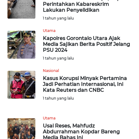
Perintahkan Kabareskrim
WN
Lakukan Penyelidikan
BABEL
1 tahun yang lalu
WN
Utama
SUMBAR
Kapolres Gorontalo Utara Ajak
Media Sajikan Berita Positif Jelang
PSU 2024
WN
SUMSEL
1 tahun yang lalu
Nasional
WN
Kasus Korupsi Minyak Pertamina
BENGKULU
Jadi Perhatian Internasional, Ini
Kata Reuters dan CNBC
WN
1 tahun yang lalu
LAMPUNG
Utama
WN
Usai Reses, Mahfudz
JATENG
Abdurrahman Kopdar Bareng
Media Bahas Ini