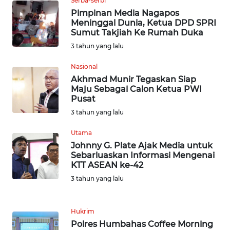
Serba-serbi
Pimpinan Media Nagapos
WN
Meninggal Dunia, Ketua DPD SPRI
BOGOR
Sumut Takjiah Ke Rumah Duka
3 tahun yang lalu
WN
DEPOK
Nasional
Akhmad Munir Tegaskan Siap
Maju Sebagai Calon Ketua PWI
WN
Pusat
TAPANULI
UTARA
3 tahun yang lalu
Utama
WN
Johnny G. Plate Ajak Media untuk
SAMOSIR
Sebarluaskan Informasi Mengenai
KTT ASEAN ke-42
WN
3 tahun yang lalu
PADANG
LAWAS
Hukrim
Polres Humbahas Coffee Morning
WN