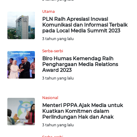
TAPANULI
TENGAH
Utama
PLN Raih Apresiasi Inovasi
Komunikasi dan Informasi Terbaik
WN DELI
pada Local Media Summit 2023
SERDANG
3 tahun yang lalu
WN
Serba-serbi
TEBING
Biro Humas Kemendag Raih
TINGGI
Penghargaan Media Relations
Award 2023
WN
3 tahun yang lalu
PAKPAK
Nasional
WN
Menteri PPPA Ajak Media untuk
KARAWANG
Kuatkan Komitmen dalam
Perlindungan Hak dan Anak
WN
3 tahun yang lalu
BEKASI