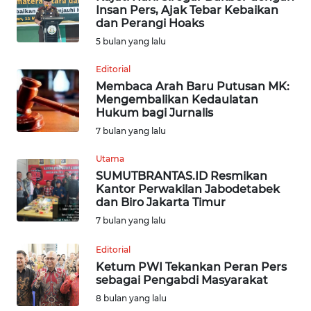
Insan Pers, Ajak Tebar Kebaikan
dan Perangi Hoaks
INDEKS
5 bulan yang lalu
BERITA
Editorial
KONTAK
Membaca Arah Baru Putusan MK:
KAMI
Mengembalikan Kedaulatan
Hukum bagi Jurnalis
INFO
7 bulan yang lalu
IKLAN
Utama
SUMUTBRANTAS.ID Resmikan
TENTANG
Kantor Perwakilan Jabodetabek
KAMI
dan Biro Jakarta Timur
7 bulan yang lalu
PEDOMAN
MEDIA
Editorial
SIBER
Ketum PWI Tekankan Peran Pers
sebagai Pengabdi Masyarakat
8 bulan yang lalu
REDAKSI