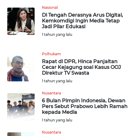
WN
Nasional
BANTEN
Di Tengah Derasnya Arus Digital,
Kemkomdigi Ingin Media Tetap
WN
Jadi Pilar Edukasi
NTT
1 tahun yang lalu
WN
KEPRI
Polhukam
Rapat di DPR, Hinca Panjaitan
Cecar Kejagung soal Kasus OOJ
WN
Direktur TV Swasta
PAPUA
1 tahun yang lalu
WN
Nusantara
PAPUA
6 Bulan Pimpin Indonesia, Dewan
BARAT
Pers Sebut Prabowo Lebih Ramah
kepada Media
1 tahun yang lalu
WN
RIAU
Nusantara