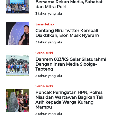
Bersama Rekan Media, Sahabat
SUMEDANG
dan Mitra Polri
3 tahun yang lalu
WN
CIANJUR
Sains-Tekno
Centang Biru Twitter Kembali
Diaktifkan, Elon Musk Nyerah?
WN
KEPULAUAN
3 tahun yang lalu
SERIBU
Serba-serbi
Danrem 023/KS Gelar Silaturahmi
WN
Dengan Insan Media Sibolga-
TANGERANG
Tapteng
3 tahun yang lalu
WN
BINJAI
Serba-serbi
Puncak Peringatan HPN, Polres
Nias dan Wartawan Bagikan Tali
WN
Asih kepada Warga Kurang
CIREBON
Mampu
3 tahun yang lalu