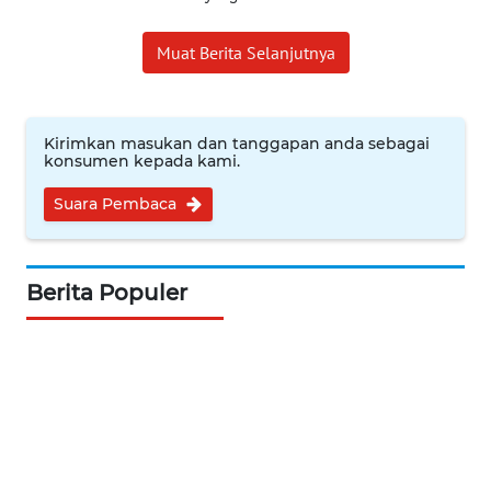
WN
INDRAMAYU
Muat Berita Selanjutnya
WN
KUNINGAN
Kirimkan masukan dan tanggapan anda sebagai
konsumen kepada kami.
WN
MAJALENGKA
Suara Pembaca
WN
SUBANG
Berita Populer
WN
SUKABUMI
WN
PURWAKARTA