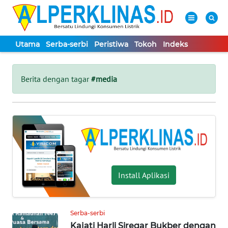
Utama
Serba-serbi
Peristiwa
Tokoh
Indeks
WAHANA
Tutup
TV
Berita dengan tagar
#media
UTAMA
SERBA-
SERBI
PERISTIWA
Install Aplikasi
TOKOH
Serba-serbi
Kajati Harli Siregar Bukber dengan
Informasi