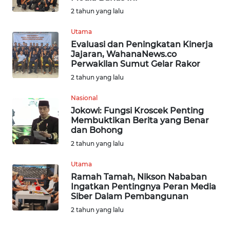
WN
2 tahun yang lalu
NUSANTARA
Utama
Evaluasi dan Peningkatan Kinerja
WN
Jajaran, WahanaNews.co
JOGJA
Perwakilan Sumut Gelar Rakor
2 tahun yang lalu
WN
JATIM
Nasional
Jokowi: Fungsi Kroscek Penting
Membuktikan Berita yang Benar
WN
dan Bohong
BALI
2 tahun yang lalu
WN
Utama
KALBAR
Ramah Tamah, Nikson Nababan
Ingatkan Pentingnya Peran Media
Siber Dalam Pembangunan
WN
KALTENG
2 tahun yang lalu