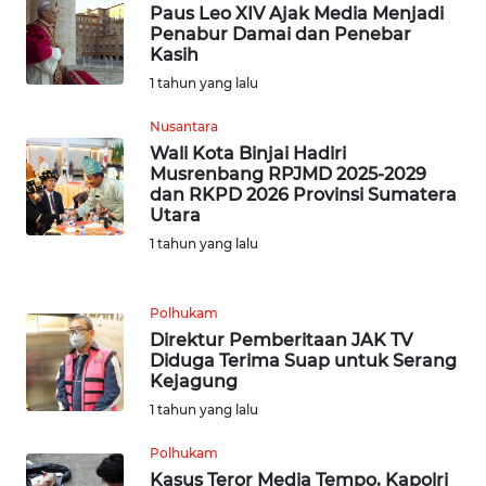
Paus Leo XIV Ajak Media Menjadi
WN
Penabur Damai dan Penebar
SERAMBI
Kasih
1 tahun yang lalu
WN
Nusantara
JAMBI
Wali Kota Binjai Hadiri
Musrenbang RPJMD 2025-2029
WN
dan RKPD 2026 Provinsi Sumatera
SULTRA
Utara
1 tahun yang lalu
WN
NTB
Polhukam
Direktur Pemberitaan JAK TV
WN
Diduga Terima Suap untuk Serang
SULTENG
Kejagung
1 tahun yang lalu
WN
SULBAR
Polhukam
Kasus Teror Media Tempo, Kapolri