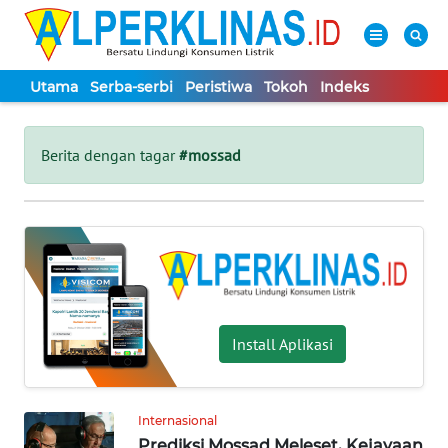
Utama
Serba-serbi
Peristiwa
Tokoh
Indeks
WAHANA
Tutup
TV
Berita dengan tagar
#mossad
UTAMA
SERBA-
SERBI
PERISTIWA
Install Aplikasi
TOKOH
Internasional
Informasi
Prediksi Mossad Meleset, Kejayaan