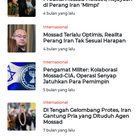
di Perang Iran ‘Mimpi’
INDEKS
4 bulan yang lalu
BERITA
Internasional
Mossad Terlalu Optimis, Realita
KONTAK
Perang Iran Tak Sesuai Harapan
KAMI
4 bulan yang lalu
INFO
Internasional
IKLAN
Pengamat Militer: Kolaborasi
Mossad-CIA, Operasi Senyap
Jatuhkan Para Pemimpin
TENTANG
KAMI
5 bulan yang lalu
Internasional
PEDOMAN
Di Tengah Gelombang Protes, Iran
MEDIA
Gantung Pria yang Dituduh Agen
SIBER
Mossad
7 bulan yang lalu
REDAKSI