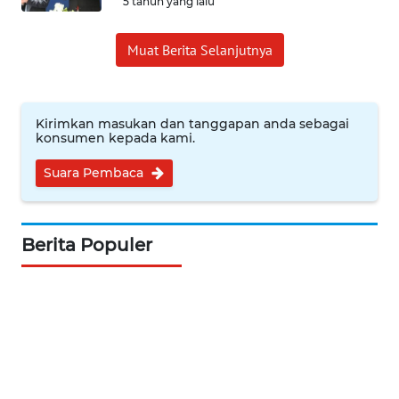
5 tahun yang lalu
WN
NUSANTARA
Muat Berita Selanjutnya
WN
JOGJA
Kirimkan masukan dan tanggapan anda sebagai
konsumen kepada kami.
WN
JATIM
Suara Pembaca
WN
BALI
Berita Populer
WN
KALBAR
WN
KALTENG