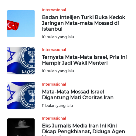
Internasional
KARIR
Badan Intelijen Turki Buka Kedok
Jaringan Mata-mata Mossad di
DISCLAIMER
Istanbul
10 bulan yang lalu
Wahana
News
Internasional
Regional
Ternyata Mata-Mata Israel, Pria Ini
Hampir Jadi Wakil Menteri
WN
10 bulan yang lalu
SUMUT
Internasional
Mata-Mata Mossad Israel
WN
Digantung Mati Otoritas Iran
JAKARTA
11 bulan yang lalu
WN
Internasional
JABAR
Eks Jurnalis Media Iran Ini Kini
Dicap Pengkhianat, Diduga Agen