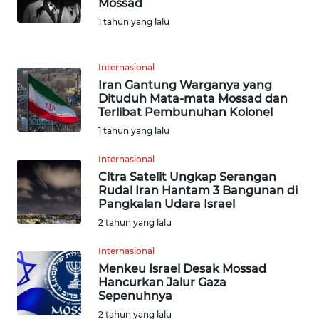
Mossad
WN
BANTEN
1 tahun yang lalu
WN
Internasional
NTT
Iran Gantung Warganya yang
Dituduh Mata-mata Mossad dan
WN
Terlibat Pembunuhan Kolonel
KEPRI
1 tahun yang lalu
Internasional
WN
Citra Satelit Ungkap Serangan
PAPUA
Rudal Iran Hantam 3 Bangunan di
Pangkalan Udara Israel
WN
2 tahun yang lalu
PAPUA
BARAT
Internasional
Menkeu Israel Desak Mossad
Hancurkan Jalur Gaza
WN
Sepenuhnya
RIAU
2 tahun yang lalu