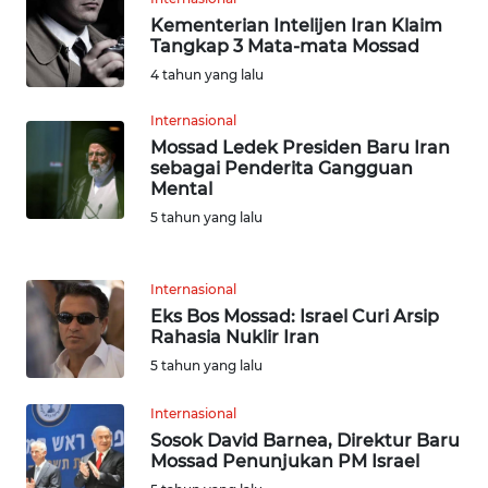
WN
Kementerian Intelijen Iran Klaim
BABEL
Tangkap 3 Mata-mata Mossad
4 tahun yang lalu
WN
Internasional
SUMBAR
Mossad Ledek Presiden Baru Iran
sebagai Penderita Gangguan
WN
Mental
SUMSEL
5 tahun yang lalu
WN
BENGKULU
Internasional
Eks Bos Mossad: Israel Curi Arsip
Rahasia Nuklir Iran
WN
LAMPUNG
5 tahun yang lalu
Internasional
WN
Sosok David Barnea, Direktur Baru
JATENG
Mossad Penunjukan PM Israel