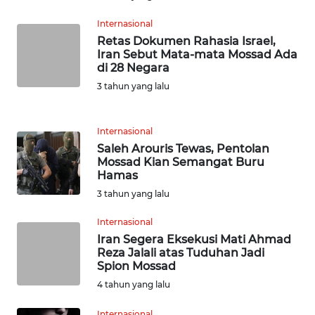
WN
Internasional
SERAMBI
Retas Dokumen Rahasia Israel,
Iran Sebut Mata-mata Mossad Ada
di 28 Negara
WN
JAMBI
3 tahun yang lalu
WN
Internasional
SULTRA
Saleh Arouris Tewas, Pentolan
Mossad Kian Semangat Buru
WN
Hamas
NTB
3 tahun yang lalu
Internasional
WN
Iran Segera Eksekusi Mati Ahmad
SULTENG
Reza Jalali atas Tuduhan Jadi
Spion Mossad
WN
4 tahun yang lalu
SULBAR
Internasional