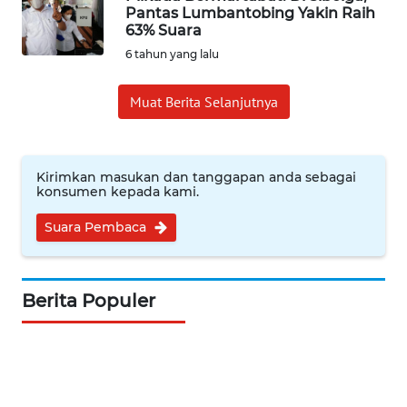
Pantas Lumbantobing Yakin Raih
63% Suara
INDEKS
6 tahun yang lalu
BERITA
Muat Berita Selanjutnya
KONTAK
KAMI
INFO
Kirimkan masukan dan tanggapan anda sebagai
IKLAN
konsumen kepada kami.
Suara Pembaca
TENTANG
KAMI
Berita Populer
PEDOMAN
MEDIA
SIBER
REDAKSI