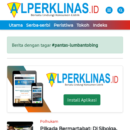
Utama
Serba-serbi
Peristiwa
Tokoh
Indeks
WAHANA
Tutup
TV
Berita dengan tagar
#pantas-lumbantobing
UTAMA
SERBA-
SERBI
PERISTIWA
Install Aplikasi
TOKOH
Polhukam
Pilkada Bermartabat: Di Sibolga,
Informasi