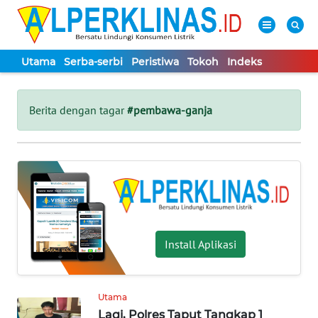
Utama
Serba-serbi
Peristiwa
Tokoh
Indeks
WAHANA
Tutup
TV
Berita dengan tagar
#pembawa-ganja
UTAMA
SERBA-
SERBI
PERISTIWA
Install Aplikasi
TOKOH
Utama
Lagi, Polres Taput Tangkap 1
Informasi