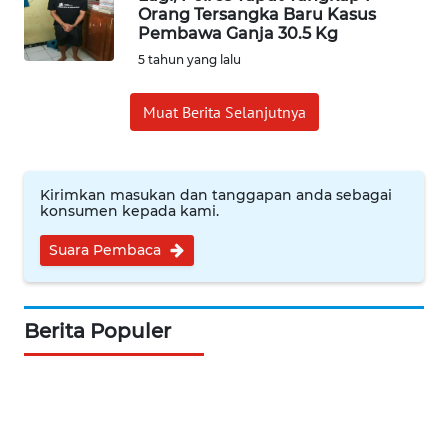
Orang Tersangka Baru Kasus
Pembawa Ganja 30.5 Kg
INDEKS
5 tahun yang lalu
BERITA
Muat Berita Selanjutnya
KONTAK
KAMI
INFO
Kirimkan masukan dan tanggapan anda sebagai
IKLAN
konsumen kepada kami.
Suara Pembaca
TENTANG
KAMI
Berita Populer
PEDOMAN
MEDIA
SIBER
REDAKSI