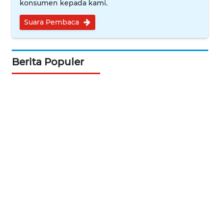
konsumen kepada kami.
KARIR
Suara Pembaca
DISCLAIMER
Berita Populer
Wahana
News
Regional
WN
SUMUT
WN
JAKARTA
WN
JABAR