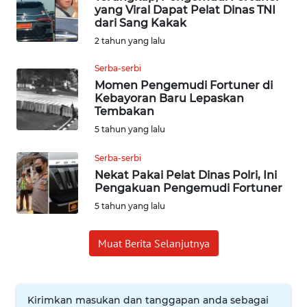
yang Viral Dapat Pelat Dinas TNI
dari Sang Kakak
INDEKS
2 tahun yang lalu
BERITA
Serba-serbi
KONTAK
Momen Pengemudi Fortuner di
KAMI
Kebayoran Baru Lepaskan
Tembakan
INFO
5 tahun yang lalu
IKLAN
Serba-serbi
Nekat Pakai Pelat Dinas Polri, Ini
TENTANG
Pengakuan Pengemudi Fortuner
KAMI
5 tahun yang lalu
PEDOMAN
Muat Berita Selanjutnya
MEDIA
SIBER
REDAKSI
Kirimkan masukan dan tanggapan anda sebagai