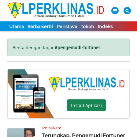
Utama
Serba-serbi
Peristiwa
Tokoh
Indeks
WAHANA
Tutup
TV
Berita dengan tagar
#pengemudi-fortuner
UTAMA
SERBA-
SERBI
PERISTIWA
Install Aplikasi
TOKOH
Polhukam
Terungkap, Pengemudi Fortuner
Informasi