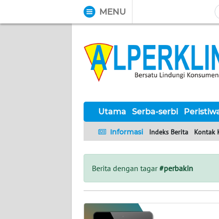
MENU
WAHANA
Tutup
TV
UTAMA
SERBA-
SERBI
Utama
Serba-serbi
Peristiw
Informasi
Indeks Berita
Kontak 
PERISTIWA
TOKOH
Berita dengan tagar
#perbakin
Informasi
INDEKS