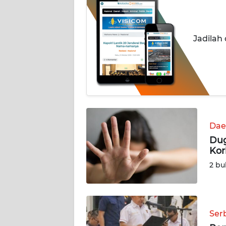
BERITA
KONTAK
Jadilah
KAMI
INFO
IKLAN
TENTANG
KAMI
Dae
Dug
PEDOMAN
Kor
MEDIA
SIBER
2 bu
REDAKSI
Ser
KARIR