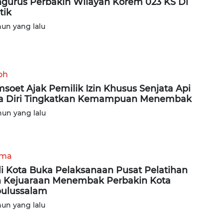
gurus Perbakin Wilayah Korem 023 KS Di
tik
hun yang lalu
oh
soet Ajak Pemilik Izin Khusus Senjata Api
a Diri Tingkatkan Kemampuan Menembak
hun yang lalu
ama
i Kota Buka Pelaksanaan Pusat Pelatihan
 Kejuaraan Menembak Perbakin Kota
ulussalam
hun yang lalu