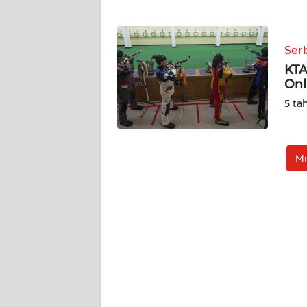
WN
NTT
Ser
WN
KTA
KEPRI
Onl
5 ta
WN
PAPUA
Mu
WN
PAPUA
BARAT
WN
RIAU
WN
SERAMBI