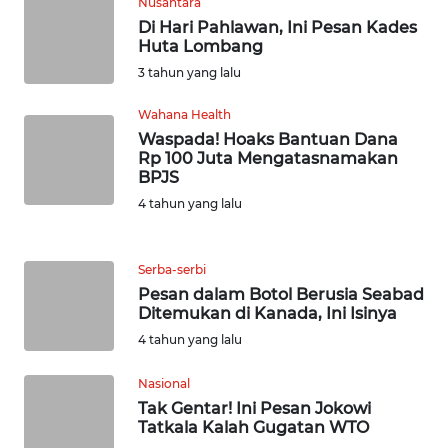
Nusantara
WN
Di Hari Pahlawan, Ini Pesan Kades
BABEL
Huta Lombang
3 tahun yang lalu
WN
SUMBAR
Wahana Health
Waspada! Hoaks Bantuan Dana
Rp 100 Juta Mengatasnamakan
WN
BPJS
SUMSEL
4 tahun yang lalu
WN
BENGKULU
Serba-serbi
Pesan dalam Botol Berusia Seabad
Ditemukan di Kanada, Ini Isinya
WN
LAMPUNG
4 tahun yang lalu
Nasional
WN
Tak Gentar! Ini Pesan Jokowi
JATENG
Tatkala Kalah Gugatan WTO