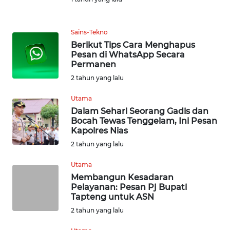
KARIR
Sains-Tekno
Berikut Tips Cara Menghapus
DISCLAIMER
Pesan di WhatsApp Secara
Permanen
Wahana
2 tahun yang lalu
News
Regional
Utama
Dalam Sehari Seorang Gadis dan
WN
Bocah Tewas Tenggelam, Ini Pesan
SUMUT
Kapolres Nias
2 tahun yang lalu
WN
Utama
JAKARTA
Membangun Kesadaran
Pelayanan: Pesan Pj Bupati
WN
Tapteng untuk ASN
JABAR
2 tahun yang lalu