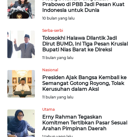
Prabowo di PBB Jadi Pesan Kuat
Indonesia untuk Dunia
INDEKS
10 bulan yang lalu
BERITA
Serba-serbi
KONTAK
Tolosokhi Halawa Dilantik Jadi
KAMI
Dirut BUMD, Ini Tiga Pesan Krusial
Bupati Nias Barat ke Direksi
INFO
11 bulan yang lalu
IKLAN
Nasional
Presiden Ajak Bangsa Kembali ke
TENTANG
Semangat Gotong Royong, Tolak
KAMI
Kerusuhan dalam Aksi
11 bulan yang lalu
PEDOMAN
MEDIA
Utama
SIBER
Erny Rahman Tegaskan
Komitmen Tertibkan Pasar Sesuai
Arahan Pimpinan Daerah
REDAKSI
1 tahun yang lalu