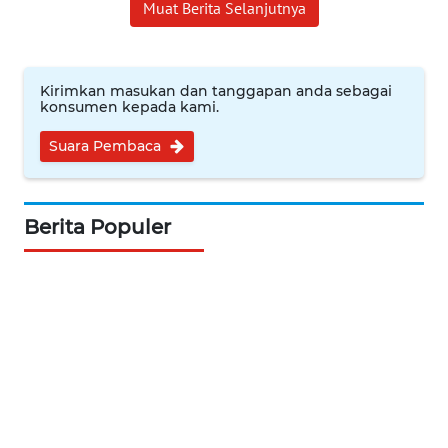
Muat Berita Selanjutnya
WN
KALTARA
WN
Kirimkan masukan dan tanggapan anda sebagai
KALSEL
konsumen kepada kami.
Suara Pembaca
WN
KALTIM
Berita Populer
WN
SULSEL
WN
GORONTALO
WN
SULUT