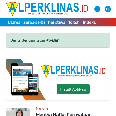
Utama
Serba-serbi
Peristiwa
Tokoh
Indeks
WAHANA
Tutup
TV
Berita dengan tagar
#pesan
UTAMA
SERBA-
SERBI
PERISTIWA
Install Aplikasi
TOKOH
Nasional
Meutya Hafid: Pernyataan
Informasi