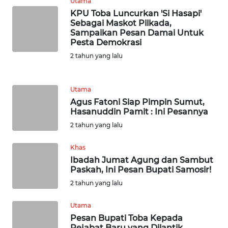
Utama
WN
KPU Toba Luncurkan 'Si Hasapi'
BANTEN
Sebagai Maskot Pilkada,
Sampaikan Pesan Damai Untuk
WN
Pesta Demokrasi
NTT
2 tahun yang lalu
WN
KEPRI
Utama
Agus Fatoni Siap Pimpin Sumut,
Hasanuddin Pamit : Ini Pesannya
WN
2 tahun yang lalu
PAPUA
Khas
WN
Ibadah Jumat Agung dan Sambut
PAPUA
Paskah, Ini Pesan Bupati Samosir!
BARAT
2 tahun yang lalu
WN
Utama
RIAU
Pesan Bupati Toba Kepada
Pejabat Baru yang Dilantik