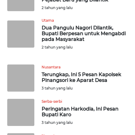
WN
2 tahun yang lalu
SERAMBI
Utama
Dua Pangulu Nagori Dilantik,
WN
Bupati Berpesan untuk Mengabdi
JAMBI
pada Masyarakat
2 tahun yang lalu
WN
SULTRA
Nusantara
WN
Terungkap, Ini 5 Pesan Kapolsek
Pinangsori ke Aparat Desa
NTB
3 tahun yang lalu
WN
Serba-serbi
SULTENG
Peringatan Harkodia, Ini Pesan
Bupati Karo
WN
3 tahun yang lalu
SULBAR