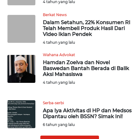
4 tahun yang lalu
WN
NUSANTARA
Berkat News
Dalam Setahun, 22% Konsumen RI
WN
Telah Membeli Produk Hasil Dari
Video Iklan Pendek
JOGJA
4 tahun yang lalu
WN
Wahana Advokat
JATIM
Hamdan Zoelva dan Novel
Baswedan Bantah Berada di Balik
WN
Aksi Mahasiswa
BALI
4 tahun yang lalu
WN
KALBAR
Serba-serbi
Apa Iya Aktivitas di HP dan Medsos
Dipantau oleh BSSN? Simak Ini!
WN
6 tahun yang lalu
KALTENG