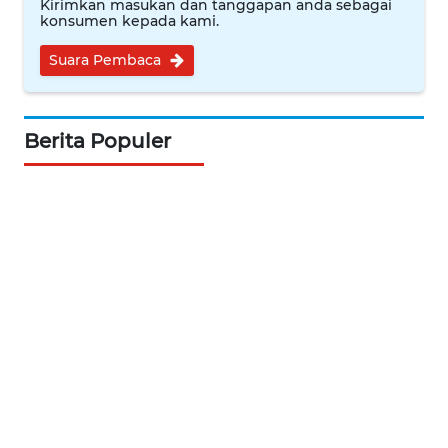
Kirimkan masukan dan tanggapan anda sebagai
konsumen kepada kami.
KARIR
Suara Pembaca
DISCLAIMER
Berita Populer
Wahana
News
Regional
WN
SUMUT
WN
JAKARTA
WN
JABAR