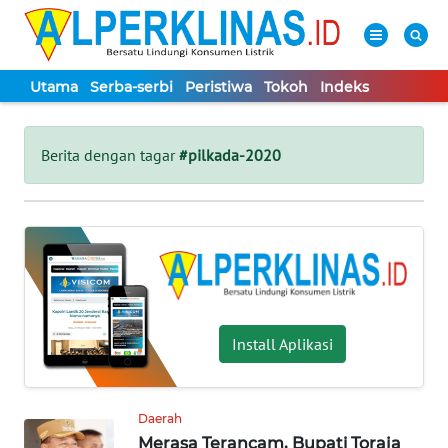
Utama
Serba-serbi
Peristiwa
Tokoh
Indeks
WAHANA
Tutup
TV
Berita dengan tagar
#pilkada-2020
UTAMA
SERBA-
SERBI
PERISTIWA
Install Aplikasi
TOKOH
Daerah
Merasa Terancam, Bupati Toraja
Informasi