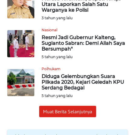
Utara Laporkan Salah Satu
Warganya ke Polisi
INDEKS
3 tahun yang lalu
BERITA
Nasional
KONTAK
Resmi Jadi Gubernur Kalteng,
KAMI
Sugianto Sabran: Demi Allah Saya
Bersumpah"
INFO
5 tahun yang lalu
IKLAN
Polhukam
Diduga Gelembungkan Suara
TENTANG
Pilkada 2020, Kejari Geledah KPU
KAMI
Serdang Bedagai
5 tahun yang lalu
PEDOMAN
MEDIA
Muat Berita Selanjutnya
SIBER
REDAKSI