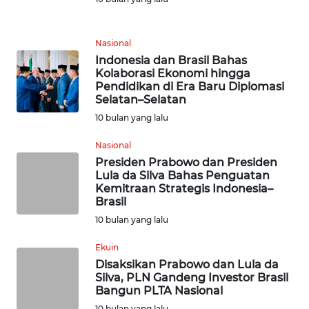
KARIR
Nasional
Indonesia dan Brasil Bahas
DISCLAIMER
Kolaborasi Ekonomi hingga
Pendidikan di Era Baru Diplomasi
Wahana
Selatan–Selatan
News
10 bulan yang lalu
Regional
Nasional
WN
Presiden Prabowo dan Presiden
SUMUT
Lula da Silva Bahas Penguatan
Kemitraan Strategis Indonesia–
Brasil
WN
10 bulan yang lalu
JAKARTA
Ekuin
WN
Disaksikan Prabowo dan Lula da
JABAR
Silva, PLN Gandeng Investor Brasil
Bangun PLTA Nasional
10 bulan yang lalu