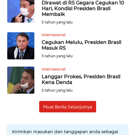
Dirawat di RS Gegara Cegukan 10
WN
Hari, Kondisi Presiden Brasil
BABEL
Membaik
5 tahun yang lalu
WN
SUMBAR
Internasional
Cegukan Melulu, Presiden Brasil
Masuk RS
WN
5 tahun yang lalu
SUMSEL
Internasional
WN
Langgar Prokes, Presiden Brasil
BENGKULU
Kena Denda
5 tahun yang lalu
WN
LAMPUNG
Muat Berita Selanjutnya
WN
JATENG
Kirimkan masukan dan tanggapan anda sebagai