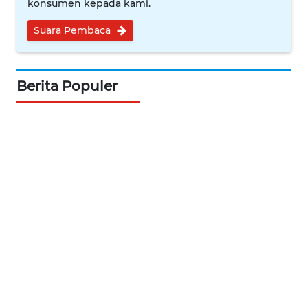
konsumen kepada kami.
WN
NUSANTARA
Suara Pembaca
WN
JOGJA
Berita Populer
WN
JATIM
WN
BALI
WN
KALBAR
WN
KALTENG