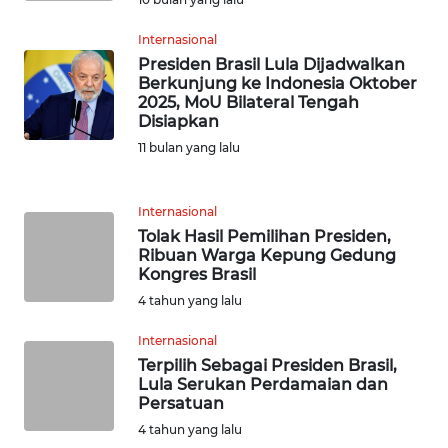
WN
BANTEN
Internasional
Presiden Brasil Lula Dijadwalkan
WN
Berkunjung ke Indonesia Oktober
NTT
2025, MoU Bilateral Tengah
Disiapkan
11 bulan yang lalu
WN
KEPRI
Internasional
WN
Tolak Hasil Pemilihan Presiden,
PAPUA
Ribuan Warga Kepung Gedung
Kongres Brasil
4 tahun yang lalu
WN
PAPUA
Internasional
BARAT
Terpilih Sebagai Presiden Brasil,
Lula Serukan Perdamaian dan
WN
Persatuan
RIAU
4 tahun yang lalu