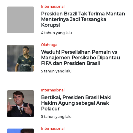
Internasional
WN
SERAMBI
Presiden Brazil Tak Terima Mantan
Menterinya Jadi Tersangka
Korupsi
WN
4 tahun yang lalu
JAMBI
Olahraga
WN
Waduh! Perselisihan Pemain vs
SULTRA
Manajemen Persikabo Dipantau
FIFA dan Presiden Brasil
5 tahun yang lalu
WN
NTB
Internasional
WN
Bertikai, Presiden Brasil Maki
SULTENG
Hakim Agung sebagai Anak
Pelacur
WN
5 tahun yang lalu
SULBAR
Internasional