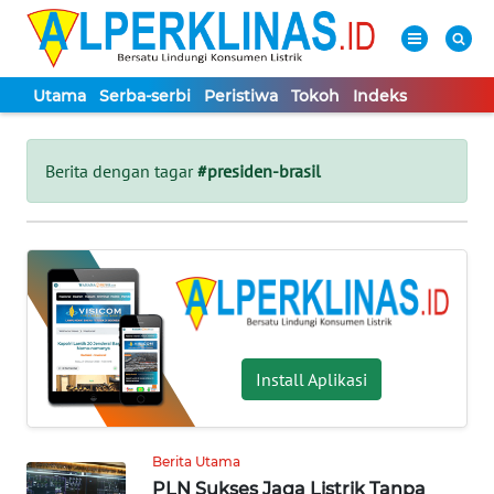
Utama
Serba-serbi
Peristiwa
Tokoh
Indeks
WAHANA
Tutup
TV
Berita dengan tagar
#presiden-brasil
UTAMA
SERBA-
SERBI
PERISTIWA
Install Aplikasi
TOKOH
Berita Utama
PLN Sukses Jaga Listrik Tanpa
Informasi