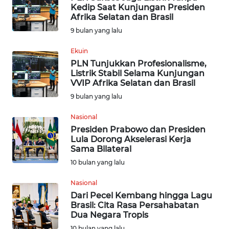
Kedip Saat Kunjungan Presiden
Afrika Selatan dan Brasil
INDEKS
9 bulan yang lalu
BERITA
Ekuin
KONTAK
PLN Tunjukkan Profesionalisme,
KAMI
Listrik Stabil Selama Kunjungan
VVIP Afrika Selatan dan Brasil
INFO
9 bulan yang lalu
IKLAN
Nasional
Presiden Prabowo dan Presiden
TENTANG
Lula Dorong Akselerasi Kerja
KAMI
Sama Bilateral
10 bulan yang lalu
PEDOMAN
MEDIA
Nasional
SIBER
Dari Pecel Kembang hingga Lagu
Brasil: Cita Rasa Persahabatan
Dua Negara Tropis
REDAKSI
10 bulan yang lalu