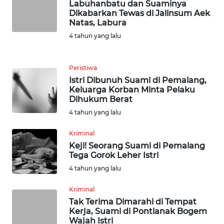
Labuhanbatu dan Suaminya
TAPANULI
Dikabarkan Tewas di Jalinsum Aek
TENGAH
Natas, Labura
4 tahun yang lalu
WN DELI
SERDANG
Peristiwa
WN
Istri Dibunuh Suami di Pemalang,
TEBING
Keluarga Korban Minta Pelaku
Dihukum Berat
TINGGI
4 tahun yang lalu
WN
Kriminal
PAKPAK
Keji! Seorang Suami di Pemalang
Tega Gorok Leher Istri
WN
4 tahun yang lalu
KARAWANG
Kriminal
WN
Tak Terima Dimarahi di Tempat
BEKASI
Kerja, Suami di Pontianak Bogem
Wajah Istri