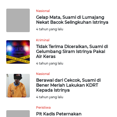
WN
Nasional
TAPANULI
Gelap Mata, Suami di Lumajang
SELATAN
Nekat Bacok Selingkuhan Istrinya
4 tahun yang lalu
WN
TANJUNG
Kriminal
LESUNG
Tidak Terima Diceraikan, Suami di
Gelumbang Siram Istrinya Pakai
WN
Air Keras
KARO
4 tahun yang lalu
Nasional
WN
Berawal dari Cekcok, Suami di
SIMALUNGUN
Bener Meriah Lakukan KDRT
Kepada Istrinya
WN
4 tahun yang lalu
LABUHANBATU
Peristiwa
Plt Kadis Peternakan
WN