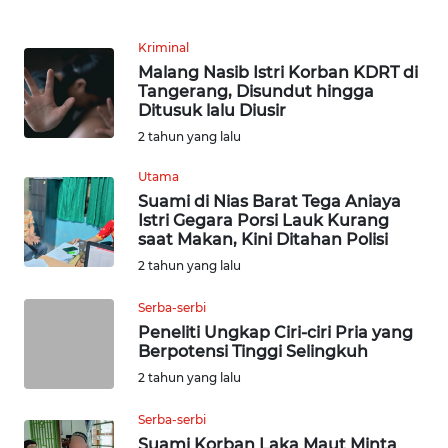
KARIR
Kriminal
Malang Nasib Istri Korban KDRT di
DISCLAIMER
Tangerang, Disundut hingga
Ditusuk lalu Diusir
2 tahun yang lalu
Wahana
News
Utama
Regional
Suami di Nias Barat Tega Aniaya
Istri Gegara Porsi Lauk Kurang
WN
saat Makan, Kini Ditahan Polisi
SUMUT
2 tahun yang lalu
WN
Serba-serbi
JAKARTA
Peneliti Ungkap Ciri-ciri Pria yang
Berpotensi Tinggi Selingkuh
2 tahun yang lalu
WN
JABAR
Serba-serbi
Suami Korban Laka Maut Minta