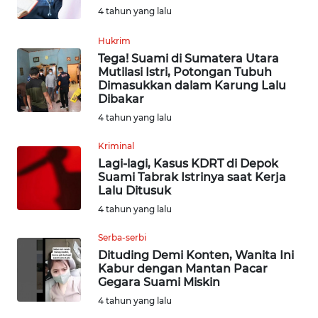
WN
4 tahun yang lalu
MALUKU
Hukrim
WN
Tega! Suami di Sumatera Utara
Mutilasi Istri, Potongan Tubuh
MALUT
Dimasukkan dalam Karung Lalu
Dibakar
WN
4 tahun yang lalu
DAIRI
Kriminal
WN
Lagi-lagi, Kasus KDRT di Depok
Suami Tabrak Istrinya saat Kerja
DANAU
Lalu Ditusuk
TOBA
4 tahun yang lalu
WN
Serba-serbi
NIAS
Dituding Demi Konten, Wanita Ini
Kabur dengan Mantan Pacar
Gegara Suami Miskin
WN
LANGKAT
4 tahun yang lalu