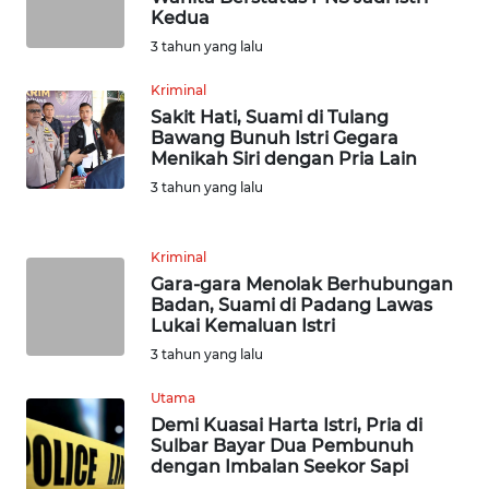
Kedua
WN
3 tahun yang lalu
SERAMBI
Kriminal
WN
Sakit Hati, Suami di Tulang
JAMBI
Bawang Bunuh Istri Gegara
Menikah Siri dengan Pria Lain
WN
3 tahun yang lalu
SULTRA
Kriminal
WN
Gara-gara Menolak Berhubungan
NTB
Badan, Suami di Padang Lawas
Lukai Kemaluan Istri
WN
3 tahun yang lalu
SULTENG
Utama
Demi Kuasai Harta Istri, Pria di
WN
Sulbar Bayar Dua Pembunuh
SULBAR
dengan Imbalan Seekor Sapi