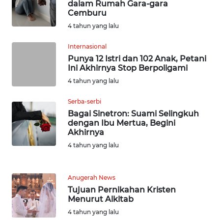
dalam Rumah Gara-gara
WN
Cemburu
NUSANTARA
4 tahun yang lalu
WN
Internasional
JOGJA
Punya 12 Istri dan 102 Anak, Petani
Ini Akhirnya Stop Berpoligami
WN
4 tahun yang lalu
JATIM
Serba-serbi
Bagai Sinetron: Suami Selingkuh
WN
dengan Ibu Mertua, Begini
BALI
Akhirnya
4 tahun yang lalu
WN
KALBAR
Anugerah News
WN
Tujuan Pernikahan Kristen
Menurut Alkitab
KALTENG
4 tahun yang lalu