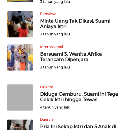
3 tahun yang lalu
WN
BABEL
Peristiwa
Minta Uang Tak Dikasi, Suami
Aniaya Istri
WN
SUMBAR
3 tahun yang lalu
Internasional
WN
Bersuami 3, Wanita Afrika
SUMSEL
Terancam Dipenjara
3 tahun yang lalu
WN
BENGKULU
Hukrim
WN
Diduga Cemburu, Suami ini Tega
LAMPUNG
Cekik Istri hingga Tewas
4 tahun yang lalu
WN
JATENG
Daerah
Pria Ini Sekap Istri dan 5 Anak di