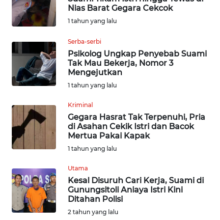
Nias Barat Gegara Cekcok
INDEKS
1 tahun yang lalu
BERITA
Serba-serbi
Psikolog Ungkap Penyebab Suami
KONTAK
Tak Mau Bekerja, Nomor 3
KAMI
Mengejutkan
1 tahun yang lalu
INFO
IKLAN
Kriminal
Gegara Hasrat Tak Terpenuhi, Pria
di Asahan Cekik Istri dan Bacok
TENTANG
Mertua Pakai Kapak
KAMI
1 tahun yang lalu
PEDOMAN
Utama
MEDIA
Kesal Disuruh Cari Kerja, Suami di
SIBER
Gunungsitoli Aniaya Istri Kini
Ditahan Polisi
REDAKSI
2 tahun yang lalu