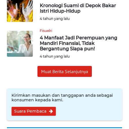
SUMEDANG
Kronologi Suami di Depok Bakar
Istri Hidup-Hidup
WN
4 tahun yang lalu
CIANJUR
Fisuelri
4 Manfaat Jadi Perempuan yang
WN
Mandiri Finansial, Tidak
KEPULAUAN
Bergantung Siapa pun!
SERIBU
4 tahun yang lalu
WN
Muat Berita Selanjutnya
TANGERANG
WN
BINJAI
Kirimkan masukan dan tanggapan anda sebagai
konsumen kepada kami.
WN
Suara Pembaca
CIREBON