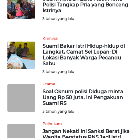
WN
Polisi Tangkap Pria yang Bonceng
BANTEN
Istrinya
3 tahun yang lalu
WN
NTT
Kriminal
Suami Bakar Istri Hidup-hidup di
WN
Langkat, Camat Sei Lepan: Di
KEPRI
Lokasi Banyak Warga Pecandu
Sabu
WN
3 tahun yang lalu
PAPUA
Utama
Soal Oknum polisi Diduga minta
WN
Uang Rp 50 juta, Ini Pengakuan
PAPUA
Suami RS
BARAT
3 tahun yang lalu
WN
Polhukam
RIAU
Jangan Nekat! Ini Sanksi Berat jika
Wanita Berstatus PNS Jadi Istri