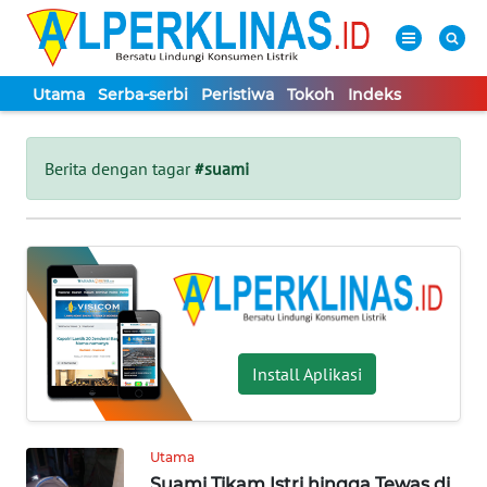
Utama
Serba-serbi
Peristiwa
Tokoh
Indeks
WAHANA
Tutup
TV
Berita dengan tagar
#suami
UTAMA
SERBA-
SERBI
PERISTIWA
Install Aplikasi
TOKOH
Utama
Informasi
Suami Tikam Istri hingga Tewas di