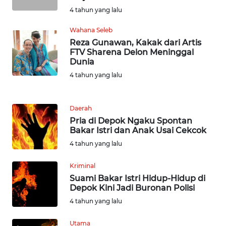
4 tahun yang lalu
WN
BOGOR
Wahana Seleb
Reza Gunawan, Kakak dari Artis
WN
FTV Sharena Delon Meninggal
DEPOK
Dunia
4 tahun yang lalu
WN
TAPANULI
Daerah
UTARA
Pria di Depok Ngaku Spontan
Bakar Istri dan Anak Usai Cekcok
WN
4 tahun yang lalu
SAMOSIR
Kriminal
WN
Suami Bakar Istri Hidup-Hidup di
PADANG
Depok Kini Jadi Buronan Polisi
LAWAS
4 tahun yang lalu
WN
Utama