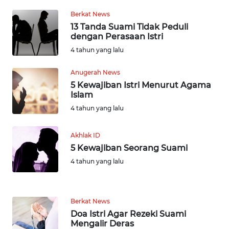
WN
Berkat News
KALTARA
13 Tanda Suami Tidak Peduli
dengan Perasaan Istri
WN
4 tahun yang lalu
KALSEL
Anugerah News
WN
5 Kewajiban Istri Menurut Agama
KALTIM
Islam
4 tahun yang lalu
WN
SULSEL
Akhlak ID
5 Kewajiban Seorang Suami
WN
4 tahun yang lalu
GORONTALO
WN
Berkat News
SULUT
Doa Istri Agar Rezeki Suami
Mengalir Deras