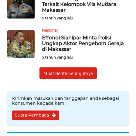
Terkait Kelompok Vila Mutiara
Makassar
INDEKS
5 tahun yang lalu
BERITA
Nasional
KONTAK
Effendi Sianipar Minta Polisi
KAMI
Ungkap Aktor Pengebom Gereja
di Makassar
INFO
5 tahun yang lalu
IKLAN
Muat Berita Selanjutnya
TENTANG
KAMI
Kirimkan masukan dan tanggapan anda sebagai
PEDOMAN
konsumen kepada kami.
MEDIA
Suara Pembaca
SIBER
REDAKSI