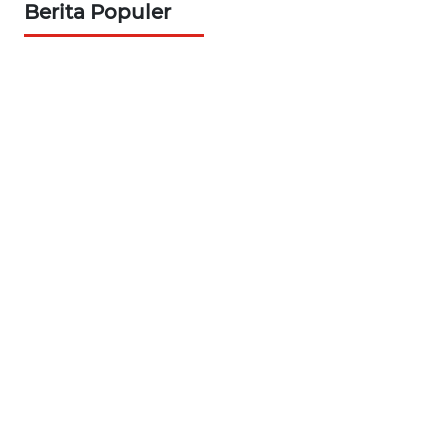
Berita Populer
KARIR
DISCLAIMER
Wahana
News
Regional
WN
SUMUT
WN
JAKARTA
WN
JABAR