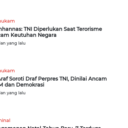
hukam
hannas: TNI Diperlukan Saat Terorisme
am Keutuhan Negara
lan yang lalu
hukam
Araf Soroti Draf Perpres TNI, Dinilai Ancam
M dan Demokrasi
lan yang lalu
minal