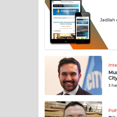
BERITA
KONTAK
Jadilah
KAMI
INFO
IKLAN
TENTANG
KAMI
Int
Mun
PEDOMAN
Cit
MEDIA
SIBER
3 ha
REDAKSI
Pol
KARIR