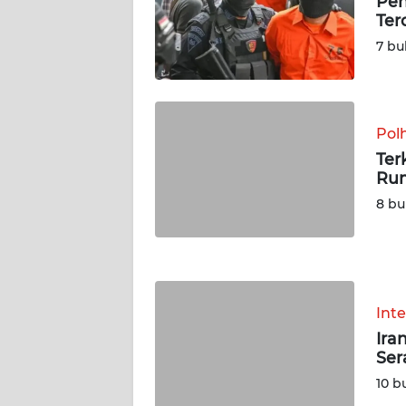
Pen
Ter
WN
7 bu
JAMBI
WN
SULTRA
Pol
Ter
WN
Rum
NTB
8 bu
WN
SULTENG
WN
Int
SULBAR
Ira
Ser
WN
10 b
BABEL