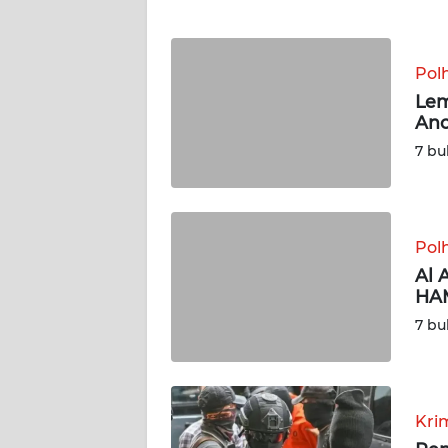
WN
NTT
Pol
WN
Lem
KEPRI
Anc
7 bu
WN
PAPUA
Pol
WN
PAPUA
Al 
BARAT
HA
7 bu
WN
RIAU
WN
Kri
SERAMBI