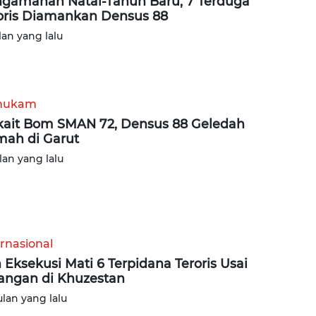
gamanan Natal-Tahun Baru, 7 Terduga
oris Diamankan Densus 88
lan yang lalu
hukam
kait Bom SMAN 72, Densus 88 Geledah
ah di Garut
lan yang lalu
ernasional
n Eksekusi Mati 6 Terpidana Teroris Usai
angan di Khuzestan
ulan yang lalu