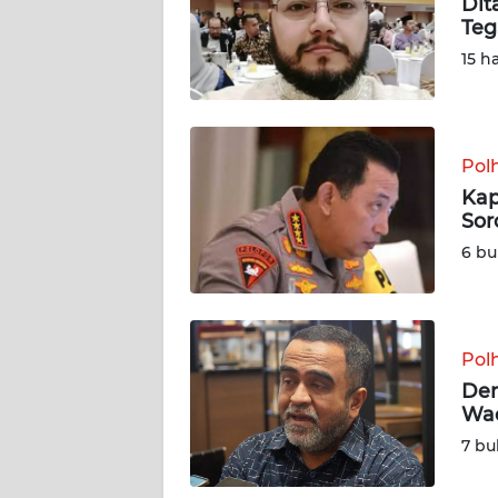
Dit
Teg
DISCLAIMER
15 h
Wahana
News
Regional
Pol
Kap
WN
Sor
SUMUT
6 bu
WN
JAKARTA
Pol
WN
JABAR
Dem
Wac
WN
7 bu
BANTEN