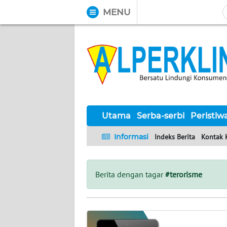
MENU
WAHANA
Tutup
TV
UTAMA
SERBA-
SERBI
Utama
Serba-serbi
Peristiw
Informasi
Indeks Berita
Kontak 
PERISTIWA
TOKOH
Berita dengan tagar
#terorisme
Informasi
INDEKS