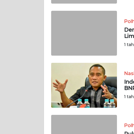
WN
SUMBAR
Pol
Den
WN
Lim
SUMSEL
1 ta
WN
BENGKULU
Nas
WN
Ind
LAMPUNG
BNP
1 ta
WN
JATENG
WN
Pol
NUSANTARA
Pul