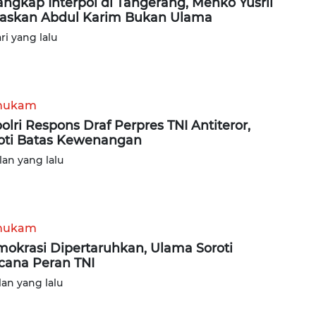
angkap Interpol di Tangerang, Menko Yusril
askan Abdul Karim Bukan Ulama
ari yang lalu
hukam
olri Respons Draf Perpres TNI Antiteror,
oti Batas Kewenangan
lan yang lalu
hukam
okrasi Dipertaruhkan, Ulama Soroti
ana Peran TNI
lan yang lalu