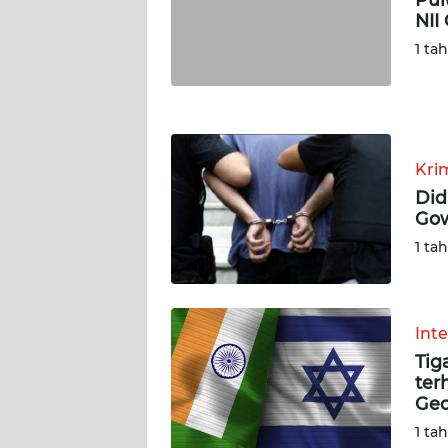
NII
WN
1 ta
JOGJA
WN
JATIM
Kri
WN
Did
BALI
Gow
1 ta
WN
KALBAR
WN
Int
KALTENG
Tig
ter
Geo
WN
KALTARA
1 ta