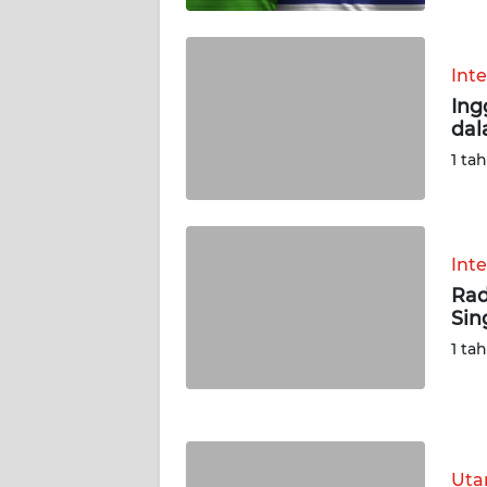
WN
KALSEL
Int
Ing
WN
dal
KALTIM
1 ta
WN
SULSEL
Int
WN
Rad
GORONTALO
Sin
1 ta
WN
SULUT
WN
MALUKU
Ut