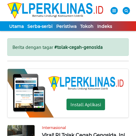
Utama
Serba-serbi
Peristiwa
Tokoh
Indeks
WAHANA
Tutup
TV
Berita dengan tagar
#tolak-cegah-genosida
UTAMA
SERBA-
SERBI
PERISTIWA
Install Aplikasi
TOKOH
Internasional
Informasi
Viral! RI Tolak Cegah Genosida, Ini