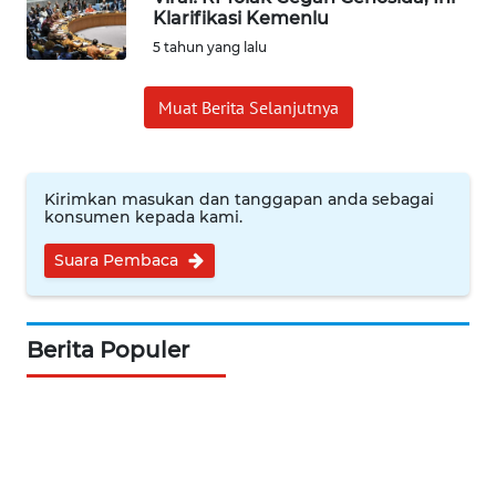
Klarifikasi Kemenlu
INDEKS
5 tahun yang lalu
BERITA
Muat Berita Selanjutnya
KONTAK
KAMI
Kirimkan masukan dan tanggapan anda sebagai
INFO
konsumen kepada kami.
IKLAN
Suara Pembaca
TENTANG
KAMI
Berita Populer
PEDOMAN
MEDIA
SIBER
REDAKSI