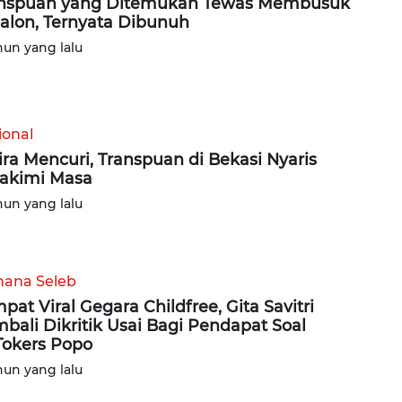
nspuan yang Ditemukan Tewas Membusuk
Salon, Ternyata Dibunuh
hun yang lalu
ional
ira Mencuri, Transpuan di Bekasi Nyaris
akimi Masa
hun yang lalu
ana Seleb
pat Viral Gegara Childfree, Gita Savitri
bali Dikritik Usai Bagi Pendapat Soal
Tokers Popo
hun yang lalu