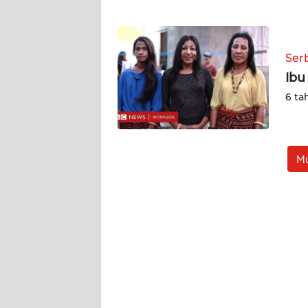
WN
NTT
Ser
WN
Ibu
KEPRI
6 ta
WN
PAPUA
Mu
WN
PAPUA
BARAT
WN
RIAU
WN
SERAMBI