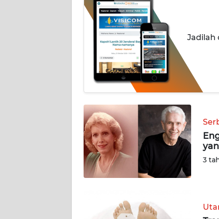
BERITA
KONTAK
Jadilah
KAMI
INFO
IKLAN
TENTANG
KAMI
Ser
Eng
PEDOMAN
yan
MEDIA
SIBER
3 ta
REDAKSI
Ut
KARIR