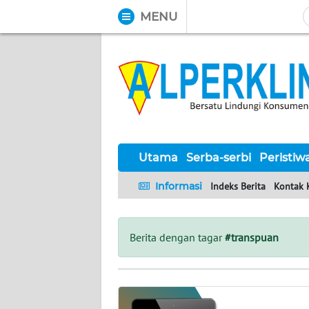
MENU
WAHANA
Tutup
TV
UTAMA
SERBA-
SERBI
Utama
Serba-serbi
Peristiw
Informasi
Indeks Berita
Kontak 
PERISTIWA
TOKOH
Berita dengan tagar
#transpuan
Informasi
INDEKS