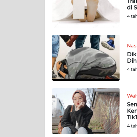
Tra
di 
DISCLAIMER
4 ta
Wahana
News
Regional
Nas
Dik
WN
Dih
SUMUT
4 ta
WN
JAKARTA
Wah
WN
Sem
JABAR
Kem
Tik
WN
4 ta
BANTEN