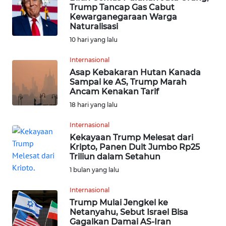
Trump Tancap Gas Cabut
Kewarganegaraan Warga
INDEKS
Naturalisasi
BERITA
10 hari yang lalu
KONTAK
Internasional
KAMI
Asap Kebakaran Hutan Kanada
Sampai ke AS, Trump Marah
Ancam Kenakan Tarif
INFO
18 hari yang lalu
IKLAN
Internasional
TENTANG
Kekayaan Trump Melesat dari
KAMI
Kripto, Panen Duit Jumbo Rp25
Triliun dalam Setahun
PEDOMAN
1 bulan yang lalu
MEDIA
Internasional
SIBER
Trump Mulai Jengkel ke
Netanyahu, Sebut Israel Bisa
REDAKSI
Gagalkan Damai AS-Iran