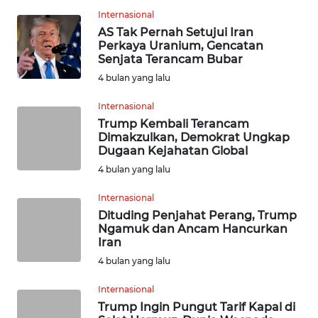
Internasional
WN
AS Tak Pernah Setujui Iran
TAPANULI
Perkaya Uranium, Gencatan
SELATAN
Senjata Terancam Bubar
4 bulan yang lalu
WN
TANJUNG
Internasional
LESUNG
Trump Kembali Terancam
Dimakzulkan, Demokrat Ungkap
Dugaan Kejahatan Global
WN
KARO
4 bulan yang lalu
Internasional
WN
Dituding Penjahat Perang, Trump
SIMALUNGUN
Ngamuk dan Ancam Hancurkan
Iran
WN
4 bulan yang lalu
LABUHANBATU
Internasional
Trump Ingin Pungut Tarif Kapal di
WN