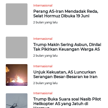
WN
Internasional
BANTEN
Perang AS-Iran Mendadak Reda,
Selat Hormuz Dibuka 19 Juni
WN
2 bulan yang lalu
NTT
WN
Internasional
KEPRI
Trump Makin Sering Asbun, Dinilai
Tak Pikirkan Keuangan Warga AS
WN
2 bulan yang lalu
PAPUA
Internasional
Unjuk Kekuatan, AS Luncurkan
WN
Serangan Besar-Besaran ke Iran
PAPUA
BARAT
2 bulan yang lalu
Internasional
WN
Trump Buka Suara soal Nasib Pilot
RIAU
Helikopter AS yang Jatuh di