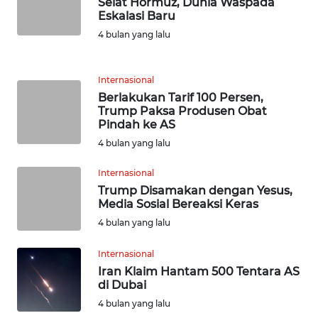
Selat Hormuz, Dunia Waspada
TAPANULI
Eskalasi Baru
TENGAH
4 bulan yang lalu
WN DELI
SERDANG
Internasional
Berlakukan Tarif 100 Persen,
Trump Paksa Produsen Obat
WN
Pindah ke AS
TEBING
TINGGI
4 bulan yang lalu
Internasional
WN
Trump Disamakan dengan Yesus,
PAKPAK
Media Sosial Bereaksi Keras
4 bulan yang lalu
WN
KARAWANG
Internasional
Iran Klaim Hantam 500 Tentara AS
WN
di Dubai
BEKASI
4 bulan yang lalu