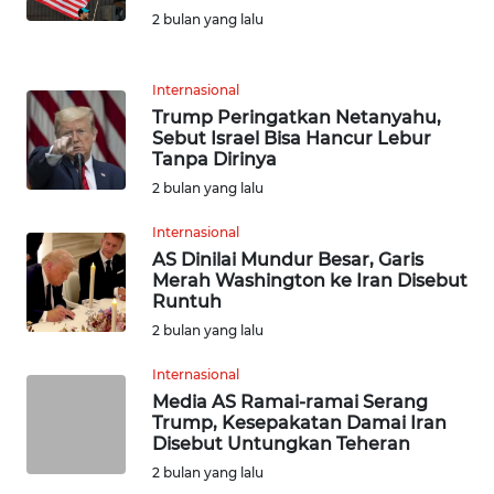
2 bulan yang lalu
KARIR
Internasional
DISCLAIMER
Trump Peringatkan Netanyahu,
Sebut Israel Bisa Hancur Lebur
Wahana
Tanpa Dirinya
News
2 bulan yang lalu
Regional
Internasional
WN
AS Dinilai Mundur Besar, Garis
SUMUT
Merah Washington ke Iran Disebut
Runtuh
2 bulan yang lalu
WN
JAKARTA
Internasional
Media AS Ramai-ramai Serang
WN
Trump, Kesepakatan Damai Iran
JABAR
Disebut Untungkan Teheran
2 bulan yang lalu