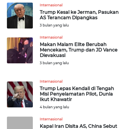
Internasional
WN
BABEL
Trump Kesal ke Jerman, Pasukan
AS Terancam Dipangkas
3 bulan yang lalu
WN
SUMBAR
Internasional
Makan Malam Elite Berubah
WN
Mencekam, Trump dan JD Vance
SUMSEL
Dievakuasi
3 bulan yang lalu
WN
BENGKULU
Internasional
Trump Lepas Kendali di Tengah
WN
Misi Penyelamatan Pilot, Dunia
LAMPUNG
Ikut Khawatir
4 bulan yang lalu
WN
JATENG
Internasional
Kapal Iran Disita AS, China Sebut