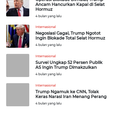
WN
Ancam Hancurkan Kapal di Selat
MALUKU
Hormuz
4 bulan yang lalu
WN
MALUT
Internasional
Negosiasi Gagal, Trump Ngotot
Ingin Blokade Total Selat Hormuz
WN
4 bulan yang lalu
DAIRI
Internasional
WN
Survei Ungkap 52 Persen Publik
DANAU
AS Ingin Trump Dimakzulkan
TOBA
4 bulan yang lalu
WN
Internasional
NIAS
Trump Ngamuk ke CNN, Tolak
Keras Narasi Iran Menang Perang
WN
4 bulan yang lalu
LANGKAT