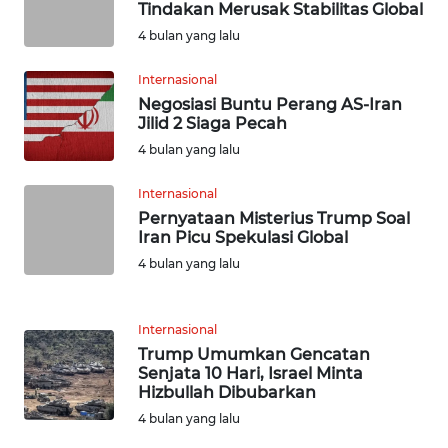
Tindakan Merusak Stabilitas Global
WN
NUSANTARA
4 bulan yang lalu
Internasional
WN
Negosiasi Buntu Perang AS-Iran
JOGJA
Jilid 2 Siaga Pecah
4 bulan yang lalu
WN
JATIM
Internasional
Pernyataan Misterius Trump Soal
Iran Picu Spekulasi Global
WN
BALI
4 bulan yang lalu
WN
Internasional
KALBAR
Trump Umumkan Gencatan
Senjata 10 Hari, Israel Minta
WN
Hizbullah Dibubarkan
KALTENG
4 bulan yang lalu