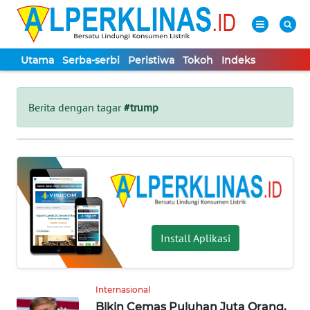
Utama
Serba-serbi
Peristiwa
Tokoh
Indeks
WAHANA
Tutup
TV
Berita dengan tagar
#trump
UTAMA
SERBA-
SERBI
PERISTIWA
Install Aplikasi
TOKOH
Internasional
Bikin Cemas Puluhan Juta Orang,
Informasi