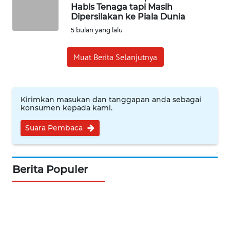
SUMEDANG
Habis Tenaga tapi Masih
Dipersilakan ke Piala Dunia
5 bulan yang lalu
WN
CIANJUR
Muat Berita Selanjutnya
WN
KEPULAUAN
SERIBU
Kirimkan masukan dan tanggapan anda sebagai
konsumen kepada kami.
WN
Suara Pembaca
TANGERANG
WN
Berita Populer
BINJAI
WN
CIREBON