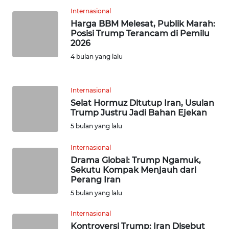
Internasional
WN
Harga BBM Melesat, Publik Marah:
BOGOR
Posisi Trump Terancam di Pemilu
2026
WN
4 bulan yang lalu
DEPOK
WN
Internasional
TAPANULI
Selat Hormuz Ditutup Iran, Usulan
UTARA
Trump Justru Jadi Bahan Ejekan
5 bulan yang lalu
WN
Internasional
SAMOSIR
Drama Global: Trump Ngamuk,
Sekutu Kompak Menjauh dari
WN
Perang Iran
PADANG
5 bulan yang lalu
LAWAS
Internasional
WN
Kontroversi Trump: Iran Disebut