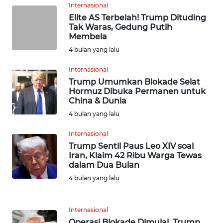
WN
Internasional
KALTARA
Elite AS Terbelah! Trump Dituding
Tak Waras, Gedung Putih
Membela
WN
4 bulan yang lalu
KALSEL
Internasional
WN
Trump Umumkan Blokade Selat
KALTIM
Hormuz Dibuka Permanen untuk
China & Dunia
4 bulan yang lalu
WN
SULSEL
Internasional
Trump Sentil Paus Leo XIV soal
WN
Iran, Klaim 42 Ribu Warga Tewas
GORONTALO
dalam Dua Bulan
4 bulan yang lalu
WN
SULUT
Internasional
Operasi Blokade Dimulai, Trump