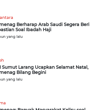
antara
enag Berharap Arab Saudi Segera Beri
astian Soal Ibadah Haji
hun yang lalu
oh
 Sumut Larang Ucapkan Selamat Natal,
enag Bilang Begini
hun yang lalu
ama
enag: Banyak Masyarakat Keliru soal