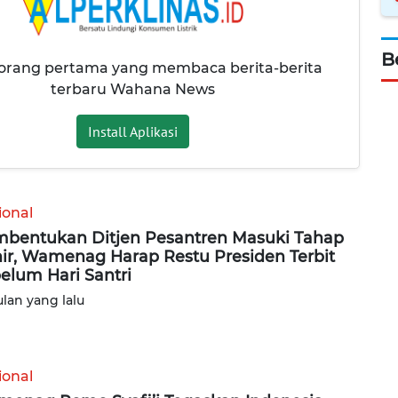
B
 orang pertama yang membaca berita-berita
terbaru Wahana News
Install Aplikasi
ional
bentukan Ditjen Pesantren Masuki Tahap
ir, Wamenag Harap Restu Presiden Terbit
elum Hari Santri
ulan yang lalu
ional