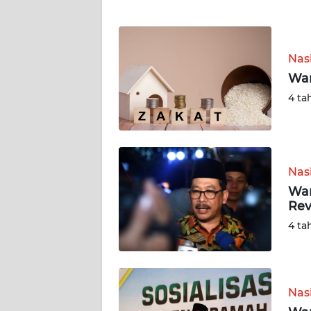
WN
NTT
Nas
WN
Wam
KEPRI
4 ta
WN
PAPUA
Nas
WN
PAPUA
Wam
BARAT
Rev
4 ta
WN
RIAU
WN
Nas
SERAMBI