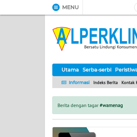
MENU
WAHANA
Tutup
TV
UTAMA
SERBA-
SERBI
Utama
Serba-serbi
Peristiw
Informasi
Indeks Berita
Kontak 
PERISTIWA
TOKOH
Berita dengan tagar
#wamenag
Informasi
INDEKS