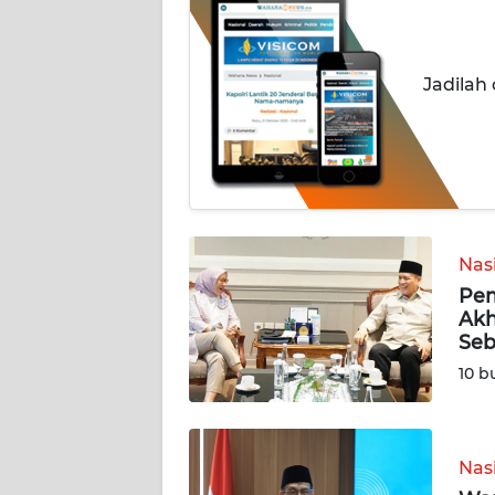
BERITA
KONTAK
Jadilah
KAMI
INFO
IKLAN
TENTANG
KAMI
Nas
Pem
PEDOMAN
Akh
MEDIA
Seb
SIBER
10 b
REDAKSI
Nas
KARIR