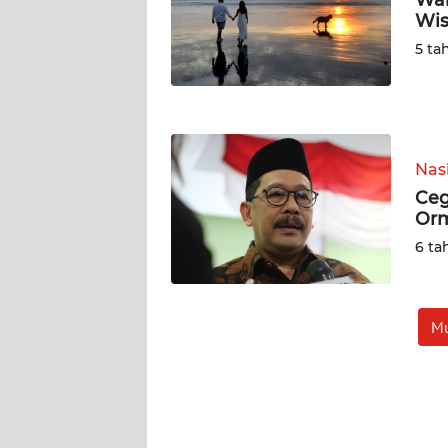
Wis
WN
5 ta
JOGJA
WN
JATIM
Nas
WN
Ceg
BALI
Orm
6 ta
WN
KALBAR
Mu
WN
KALTENG
WN
KALTARA