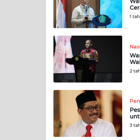
Wam
Cer
DISCLAIMER
1 ta
Wahana
News
Regional
Nas
Wam
WN
Wai
SUMUT
2 ta
WN
JAKARTA
Pen
WN
JABAR
Pes
unt
WN
3 ta
BANTEN