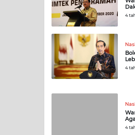
Wam
Dak
WN
4 ta
JAMBI
WN
SULTRA
Nas
Bol
WN
Leb
NTB
4 ta
WN
SULTENG
WN
Nas
SULBAR
Wam
Aga
WN
4 ta
BABEL