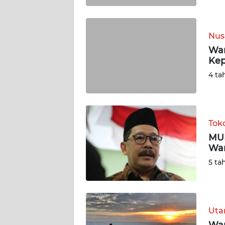
WN
SUMBAR
Nus
Wam
WN
Kep
SUMSEL
4 ta
WN
BENGKULU
Tok
WN
MUI
LAMPUNG
Wam
5 ta
WN
JATENG
WN
Ut
NUSANTARA
Wam