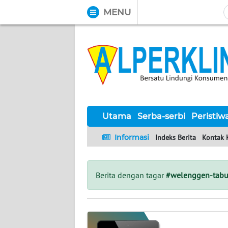
MENU
WAHANA
Tutup
TV
UTAMA
SERBA-
SERBI
Utama
Serba-serbi
Peristiw
Informasi
Indeks Berita
Kontak 
PERISTIWA
TOKOH
Berita dengan tagar
#welenggen-tabu
Informasi
INDEKS