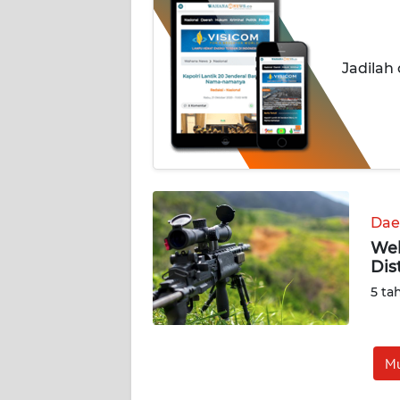
BERITA
KONTAK
Jadilah
KAMI
INFO
IKLAN
TENTANG
KAMI
Dae
Wel
PEDOMAN
Dis
MEDIA
SIBER
5 ta
REDAKSI
Mu
KARIR