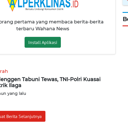
B
 orang pertama yang membaca berita-berita
terbaru Wahana News
Install Aplikasi
rah
enggen Tabuni Tewas, TNI-Polri Kuasai
trik Ilaga
hun yang lalu
at Berita Selanjutnya